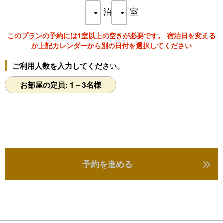
したり…
泊
室
もちろん、アレンジなしの地魚懐石料理プランも好評です！
このプランの予約には1室以上の空きが必要です。 宿泊日を変える
どうぞお好きなお料理を組み合わせてご予約くださいませ！
か上記カレンダーから別の日付を選択してください
※お食事は個室でご案内いたします
ご利用人数を入力してください。
[アレンジプラン その１]
魚介類の石焼きを肉類に変更できます！
お部屋の定員: 1～3名様
・天草黒牛の朴葉焼きは＋3,000円
・日本最大級の地鶏・天草大王は＋1,500円
【アレンジプラン その2】
天草に来たならお刺身がたくさん食べたい！というお客様には
お造り盛合せ（1人前3,000円）でご用意いたします
＊1人前からご注文いただけます
【アレンジプラン その3】
予約を進める
日本最大級の幻の地鶏・天草大王の塩焼きや唐揚げ（各1人前
3,000円）はいかがですか？
＊1人前からご注文いただけます
【アレンジプラン その4】
料理人が丁寧にとったダシがベースの煮物、地魚のアラ炊きや伊
勢えびの具足煮はいかがですか？