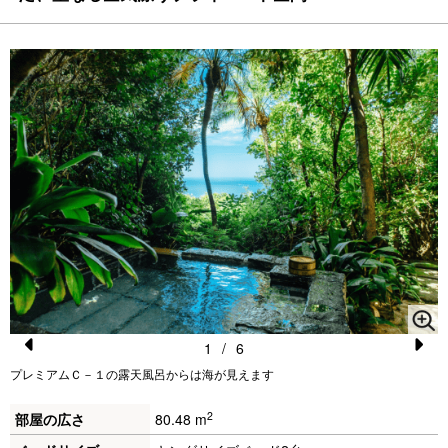
1
/
6
Pr
N
プレミアムＣ－１の露天風呂からは海が見えます
e
e
2
部屋の広さ
80.48 m
vi
xt