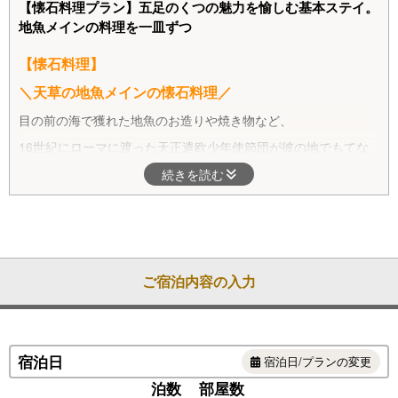
【懐石料理プラン】五足のくつの魅力を愉しむ基本ステイ。
地魚メインの料理を一皿ずつ
【懐石料理】
＼天草の地魚メインの懐石料理／
目の前の海で獲れた地魚のお造りや焼き物など、
16世紀にローマに渡った天正遣欧少年使節団が彼の地でもてな
された料理を五足のくつならではの丁寧なひと皿に仕上げまし
続きを読む
た。
季節の地魚や野菜を使った先附２品、お造り盛、お椀、焼き物、
煮物、揚げ物と、地魚を使ったお料理を一品ずつお出しいたしま
す。
ヴィラCにご宿泊のお客様には特別料理「地鶏・天草大王の石焼
ご宿泊内容の入力
き蒸し鍋」をご用意いたします！
さらにオプションメニューを組み合わせて
夕食をお好みにアレン
ジ！
宿泊日
お刺身の盛り合わせをプラスしたり、デザートにパフェを追加し
宿泊日/プランの変更
たり…
泊数
部屋数
焼き物を地魚から地鶏・天草大王に変更したり、天草黒牛に変更