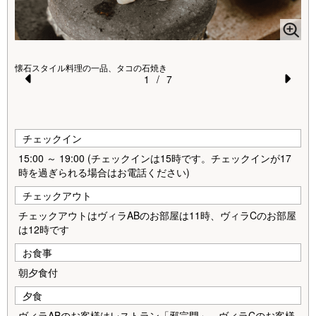
朝
懐石スタイル料理の一品、タコの石焼き
1
/
7
Pr
N
天
ご
e
e
vi
xt
チェックイン
o
15:00 ～ 19:00 (チェックインは15時です。チェックインが17
時を過ぎられる場合はお電話ください)
u
チェックアウト
s
チェックアウトはヴィラABのお部屋は11時、ヴィラCのお部屋
は12時です
お食事
朝夕食付
夕食
ヴィラABのお客様はレストラン「邪宗門」、ヴィラCのお客様