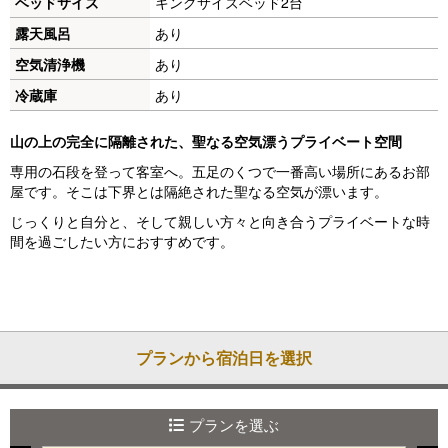
ベッドサイズ
キングサイズベッド2台
o
露天風呂
あり
u
空気清浄機
あり
s
冷蔵庫
あり
山の上の完全に隔離された、聖なる空気漂うプライベート空間
専用の石段を登って客室へ。五足のくつで一番高い場所にあるお部
屋です。そこは下界とは隔絶された聖なる空気が漂います。
じっくりと自分と、そして親しい方々と向き合うプライベートな時
間を過ごしたい方におすすめです。
プランから宿泊日を選択
プランを選ぶ