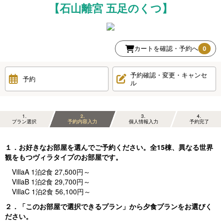
【石山離宮 五足のくつ】
カートを確認・予約へ
0
予約確認・変更・キャンセ
予約
ル
1
2
3
4
プラン選択
予約内容入力
個人情報入力
予約完了
１．お好きなお部屋を選んでご予約ください。全15棟、異なる世界
観をもつヴィラタイプのお部屋です。
VillaA 1泊2食 27,500円～
VillaB 1泊2食 29,700円～
VillaC 1泊2食 56,100円～
２．「このお部屋で選択できるプラン」から夕食プランをお選びく
ださい。