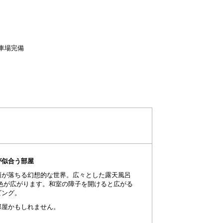
車場完備
が似合う部屋
雨が落ちる幻想的な世界。広々とした露天風呂
色が広がります。和室の障子を開けると広がる
ビング。
部屋かもしれません。