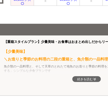
【重箱スタイルプラン】少量美味・お食事はおまとめ出しだからリ
【少量美味】
＼お造りと季節のお料理の二段の重箱と、魚介類の一品料理
魚介類の一品料理と、そして天草のとれたて地魚のお造りと季節の料理を
する」シンプルな夕食プランです
焼物を地鶏の天草大王や天草黒牛に変更したり、地魚のアラ炊きを追加し
続きを読む
懐石スタイル料理の一品、タコの石焼
の姿造りや具足煮のご用意もございます。オプションメニューと組合せて
き
箱スタイルプランは二段重ねの重箱
ろなお料理が楽しめるかと思います。
盛り付けてお出しいたします。
※食事は個室でご案内いたします
＜夕食メニュー＞
☆季節の八寸（天草の幸をギュッと詰め込みます）