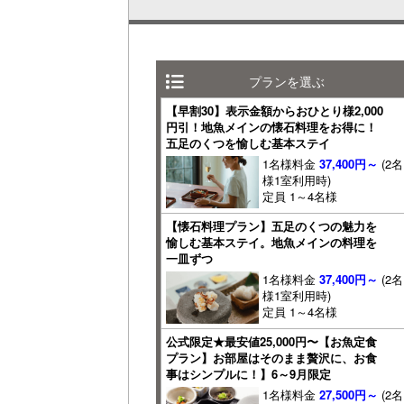
プランを選ぶ
【早割30】表示金額からおひとり様2,000
円引！地魚メインの懐石料理をお得に！
五足のくつを愉しむ基本ステイ
1名様料金
37,400円～
(2名
様1室利用時)
定員 1～4名様
【懐石料理プラン】五足のくつの魅力を
愉しむ基本ステイ。地魚メインの料理を
一皿ずつ
1名様料金
37,400円～
(2名
様1室利用時)
定員 1～4名様
公式限定★最安値25,000円〜【お魚定食
プラン】お部屋はそのまま贅沢に、お食
事はシンプルに！】6～9月限定
1名様料金
27,500円～
(2名