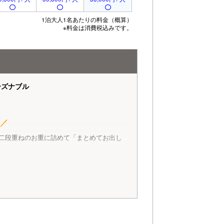
1泊大人1名あたりの料金（概算）
※料金は消費税込みです。
ーズナブル
／
二段重ねのお重に詰めて「まとめてお出し
たり、お造り盛を追加したり…。伊勢えび
お客様好みにアレンジすることで、いろい
一の重には天草のとれたて地魚のお造
一の重は蒸し器に盛り付けますので、
りの盛り合わせ
アツアツをお楽しみいただけます。