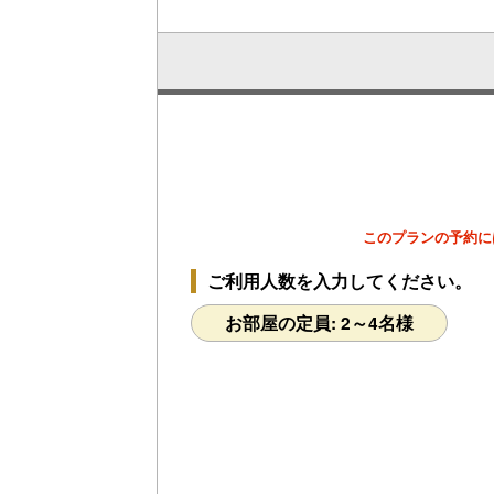
1名様料金
45,100円～
(2名
u
様1室利用時)
s
定員 2～4名様
伊勢えび丸ごと一尾【伊勢えび料理３品
付き 懐石料理プラン】姿造り＆味噌汁＆
鬼殻焼の3品付き！伊勢えび漁解禁｜
8/23-12/27限定
1名様料金
53,900円～
(2名
様1室利用時)
定員 2～4名様
このプランの予約に
ご利用人数を入力してください。
お部屋の定員: 2～4名様