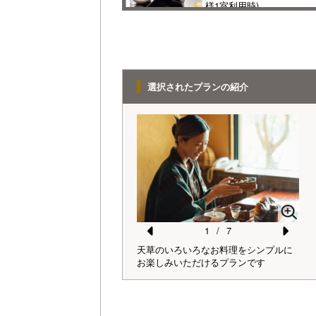
様1室利用時)
定員 2～4名様
【重箱スタイルプラン】少量美味・お食
事はおまとめ出しだからリーズナブル
1名様料金
30,800円～
(2名
選択されたプランの紹介
様1室利用時)
定員 2～4名様
貴重な天草黒牛180ｇ【天草黒牛 牛しゃ
ぶプラン】３種の部位を食べ比べ
1名様料金
40,700円～
(2名
様1室利用時)
定員 2～4名様
＼特典付き記念日プラン／旅の思い出を
プレゼントしませんか【夕食は地魚メイ
ンの懐石料理】
1
/
7
はアジのみりん干しとアオサの味
1名様料金
37,400円～
(2名
とだし巻きと…。天草らしい朝ご
Pr
N
天草のいろいろなお料理をシンプルに
重
様1室利用時)
お楽しみいただけるプランです
に
定員 2～4名様
e
e
【伊勢えび姿造り＆味噌汁付き懐石料理
vi
xt
プラン】輝くほどに透明でプリップリ！
o
伊勢えび漁解禁時だけのスペシャル