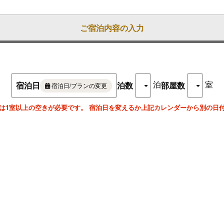
☆天草のとれたて地魚のお造り
☆天草の地魚一品料理（イカの石焼き、緋扇貝の石焼きなど日替わり）
☆アオサの味噌汁とごはん
ご宿泊内容の入力
☆デザート
※「まとめてお出しする」シンプルな夕食プランですので宿泊料金がリー
[アレンジプラン その１]
魚介類の石焼きを肉類に変更できます！
・天草黒牛の朴葉焼きは＋3,000円
・日本最大級の地鶏・天草大王は＋1,500円
泊
室
宿泊日
泊数
部屋数
宿泊日/プランの変更
【アレンジプラン その2】
天草に来たならお刺身がたくさん食べたい！というお客様には
は1室以上の空きが必要です。 宿泊日を変えるか上記カレンダーから別の日
お造り盛合せ（1人前3,000円）でご用意いたします
＊1人前からご注文いただけます
【アレンジプラン その3】
日本最大級の幻の地鶏・天草大王の塩焼きや唐揚げ（各1人前3,000円）
＊1人前からご注文いただけます
【アレンジプラン その4】
料理人が丁寧にとったダシがベースの煮物、地魚のアラ炊きや伊勢えびの
＊1人前からご注文いただけます
【アレンジプラン その5】
スイーツ好きなお客様には「〆パフェ」「オリジナルドーナツ」をご用意
＊1人前からご注文いただけます