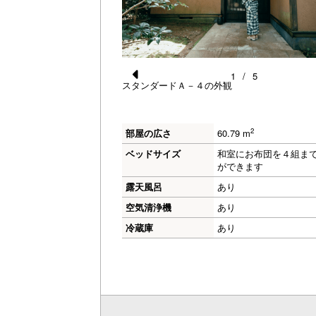
1
/
5
スタンダードＡ－４の外観
Pr
合う部屋
e
vi
2
部屋の広さ
60.79 m
o
ベッドサイズ
和室にお布団を４組ま
ができます
u
露天風呂
あり
s
空気清浄機
あり
冷蔵庫
あり