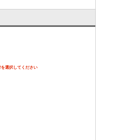
ズナブルに！
付を選択してください
はいかがですか？
具足煮はいかがですか？
いたします