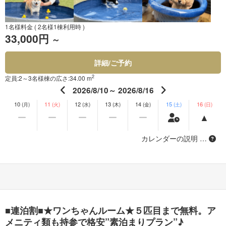
1名様料金
( 2名様1棟利用時 )
33,000円
～
詳細/ご予約
2
定員:2～3名様
棟の広さ:34.00 m
2026/8/10～ 2026/8/16
10
11
12
13
14
15
16
(月)
(火)
(水)
(木)
(金)
(土)
(日)
カレンダーの説明 …
■連泊割■★ワンちゃんルーム★５匹目まで無料。ア
メニティ類も持参で格安”素泊まりプラン”♪