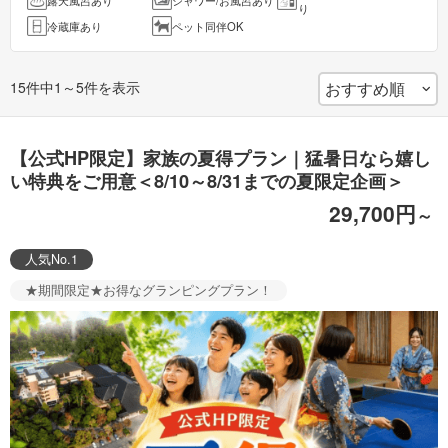
露天風呂あり
シャワー/お風呂あり
り
冷蔵庫あり
ペット同伴OK
15件中1～5件を表示
【公式HP限定】家族の夏得プラン｜猛暑日なら嬉し
い特典をご用意＜8/10～8/31までの夏限定企画＞
29,700円
～
人気No.1
★期間限定★お得なグランピングプラン！