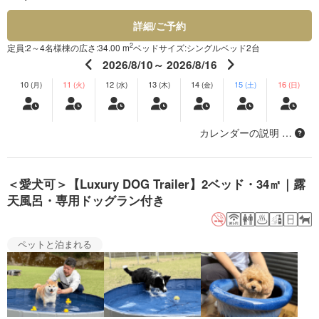
詳細/ご予約
2
定員:2～4名様
棟の広さ:34.00 m
ベッドサイズ:シングルベッド2台
2026/8/10～ 2026/8/16
10
11
12
13
14
15
16
(月)
(火)
(水)
(木)
(金)
(土)
(日)
カレンダーの説明 …
＜愛犬可＞【Luxury DOG Trailer】2ベッド・34㎡｜露
天風呂・専用ドッグラン付き
ペットと泊まれる