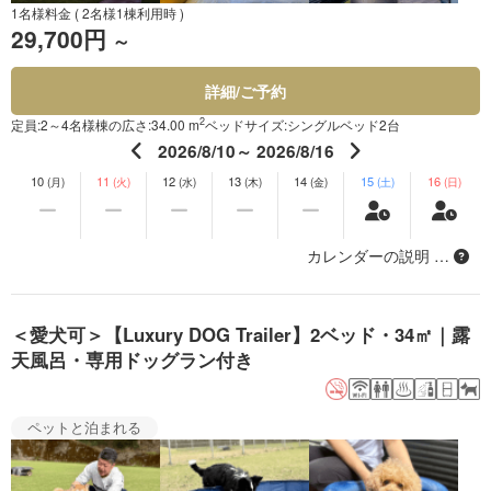
1名様料金
( 2名様1棟利用時 )
29,700円
～
詳細/ご予約
2
定員:2～4名様
棟の広さ:34.00 m
ベッドサイズ:シングルベッド2台
2026/8/10～ 2026/8/16
10
11
12
13
14
15
16
(月)
(火)
(水)
(木)
(金)
(土)
(日)
カレンダーの説明 …
＜愛犬可＞【Luxury DOG Trailer】2ベッド・34㎡｜露
天風呂・専用ドッグラン付き
ペットと泊まれる