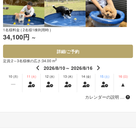
1名様料金
( 2名様1棟利用時 )
34,100円
～
詳細/ご予約
2
定員:2～3名様
棟の広さ:34.00 m
2026/8/10～ 2026/8/16
10
11
12
13
14
15
16
(月)
(火)
(水)
(木)
(金)
(土)
(日)
カレンダーの説明 …