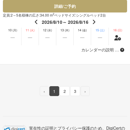
詳細/ご予約
2
定員:2～5名様
棟の広さ:34.00 m
ベッドサイズ:シングルベッド2台
2026/8/10～ 2026/8/16
10
11
12
13
14
15
16
(月)
(火)
(水)
(木)
(金)
(土)
(日)
カレンダーの説明 …
‹
1
2
3
›
実在性の証明とプライバシー保護のため、DigiCertの