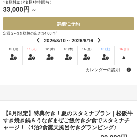
1名様料金
( 2名様1棟利用時 )
33,000円
～
詳細/ご予約
2
定員:2～3名様
棟の広さ:34.00 m
2026/8/10～ 2026/8/16
10
11
12
13
14
15
16
(月)
(火)
(水)
(木)
(金)
(土)
(日)
カレンダーの説明 …
【8月限定】特典付き！夏のスタミナプラン｜松阪牛
すき焼き鍋＆うなぎまぜご飯付き夕食でスタミナチ
ャージ！〈1泊2食露天風呂付きグランピング〉