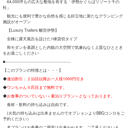
64,000坪もの広大な敷地を有する「伊勢かぐらばリゾート千の
杜」
観光にも便利で豊かな自然を感じる好立地に新たなグランピング
施設がオープン
【Luxury Trailers 離宮伊勢】
全棟に露天風呂を設けた1棟貸切タイプ
和モダンを基調とした内観の大空間で気兼ねなく上質なひととき
をお過ごしください
■----------------------------------------------
【このプランの特徴とは・・・】
◆
連泊割引：２泊目以降お一人様1000円引き
◆
ワンちゃん５匹目まで無料です。
◆
お食事のついていない＜素泊りプラン＞となっております。
食材・飲料の持ち込みは自由です。
(火気の持ち込みは出来ませんのでオプションよりBBQコンロをご
予約ください）
本プランはお食事のご用意は出来かねます。ご了承くださいま