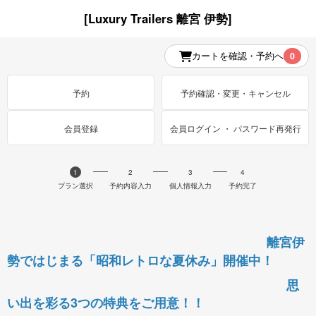
[Luxury Trailers 離宮 伊勢]
カートを確認・予約へ
0
予約
予約確認・変更・キャンセル
会員登録
会員ログイン ・ パスワード再発行
1
2
3
4
プラン選択
予約内容入力
個人情報入力
予約完了
離宮伊
勢ではじまる「昭和レトロな夏休み」開催中！
思
い出を彩る3つの特典をご用意！！