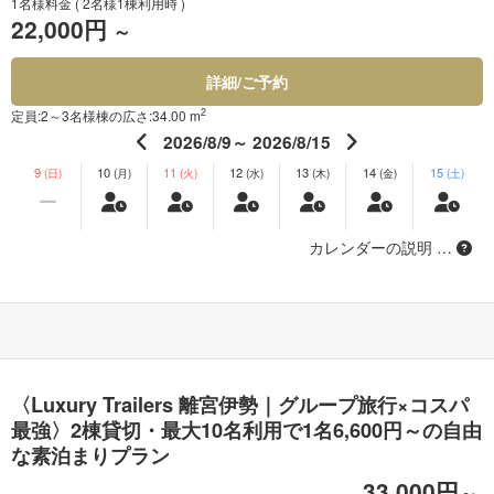
1名様料金
( 2名様1棟利用時 )
22,000円
～
詳細/ご予約
2
定員:2～3名様
棟の広さ:34.00 m
2026/8/9～ 2026/8/15
9
10
11
12
13
14
15
(日)
(月)
(火)
(水)
(木)
(金)
(土)
カレンダーの説明 …
〈Luxury Trailers 離宮伊勢｜グループ旅行×コスパ
最強〉2棟貸切・最大10名利用で1名6,600円～の自由
な素泊まりプラン
33,000円
～