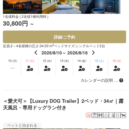
1名様料金
( 2名様1棟利用時 )
30,800円
～
詳細/ご予約
2
定員:2～4名様
棟の広さ:34.00 m
ベッドサイズ:シングルベッド2台
2026/8/10～ 2026/8/16
10
11
12
13
14
15
16
(月)
(火)
(水)
(木)
(金)
(土)
(日)
カレンダーの説明 …
＜愛犬可＞【Luxury DOG Trailer】2ベッド・34㎡｜露
天風呂・専用ドッグラン付き
ペットと泊まれる