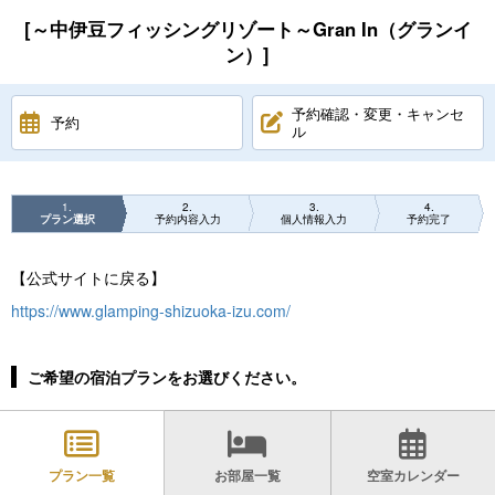
[～中伊豆フィッシングリゾート～Gran In（グランイ
ン）]
予約確認・変更・キャンセ
予約
ル
1
2
3
4
プラン選択
予約内容入力
個人情報入力
予約完了
【公式サイトに戻る】
https://www.glamping-shizuoka-izu.com/
ご希望の宿泊プランをお選びください。
プラン一覧
お部屋一覧
空室カレンダー