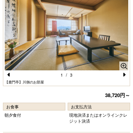
1
/
3
Pr
N
【鹿門亭】川側のお部屋
e
e
38,720円～
vi
xt
お食事
お支払方法
o
朝夕食付
現地決済またはオンラインクレ
u
ジット決済
s