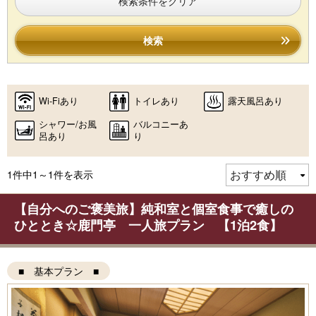
検索条件をクリア
検索
Wi-Fiあり
トイレあり
露天風呂あり
シャワー/お風
バルコニーあ
呂あり
り
1件中1～1件を表示
【自分へのご褒美旅】純和室と個室食事で癒しの
ひととき☆鹿門亭 一人旅プラン 【1泊2食】
■ 基本プラン ■