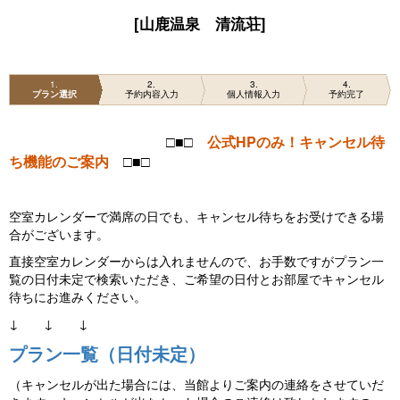
[山鹿温泉 清流荘]
1
2
3
4
プラン選択
予約内容入力
個人情報入力
予約完了
□■□
公式HPのみ！キャンセル待
ち機能のご案内
□■□
空室カレンダーで満席の日でも、キャンセル待ちをお受けできる場
合がございます。
直接空室カレンダーからは入れませんので、お手数ですがプラン一
覧の日付未定で検索いただき、ご希望の日付とお部屋でキャンセル
待ちにお進みください。
↓ ↓ ↓
プラン一覧（日付未定）
（キャンセルが出た場合には、当館よりご案内の連絡をさせていだ