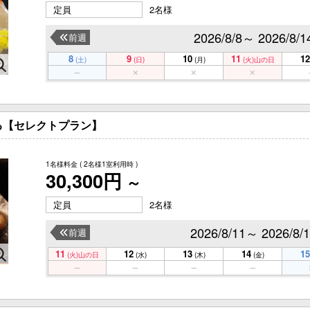
定員
2名様
2026/8/8～ 2026/8/1
前週
8
9
10
11
12
(土)
(日)
(月)
(火)
山の日
る【セレクトプラン】
1名様料金
( 2名様1室利用時 )
30,300円
～
定員
2名様
2026/8/11～ 2026/8/
前週
11
12
13
14
15
(火)
山の日
(水)
(木)
(金)