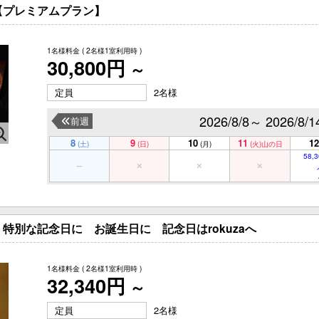
【プレミアムプラン】
1名様料金
( 2名様1室利用時 )
30,800円
～
定員
2名様
2026/8/8～ 2026/8/1
前週
8
9
10
11
12
(土)
(日)
(月)
(火)
山の日
58,3
特別な記念日に お誕生日に 記念日はrokuzaへ
1名様料金
( 2名様1室利用時 )
32,340円
～
定員
2名様