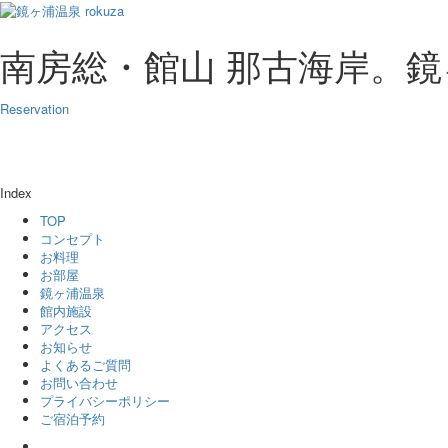
南房総・館山 那古海岸。鏡ヶ浦
Reservation
Index
TOP
コンセプト
お料理
お部屋
鏡ヶ浦温泉
館内施設
アクセス
お知らせ
よくあるご質問
お問い合わせ
プライバシーポリシー
ご宿泊予約