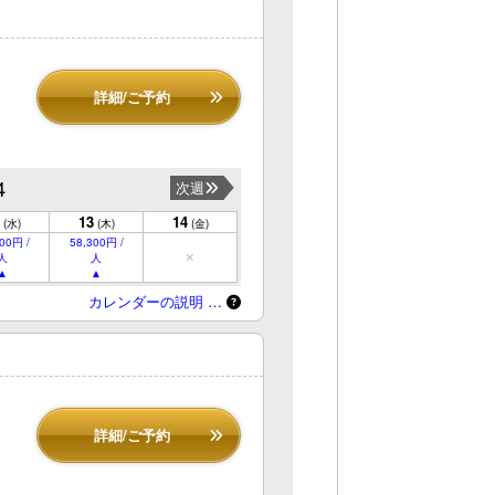
詳細/ご予約
4
次週
13
14
(水)
(木)
(金)
00円 /
58,300円 /
人
人
カレンダーの説明 …
詳細/ご予約