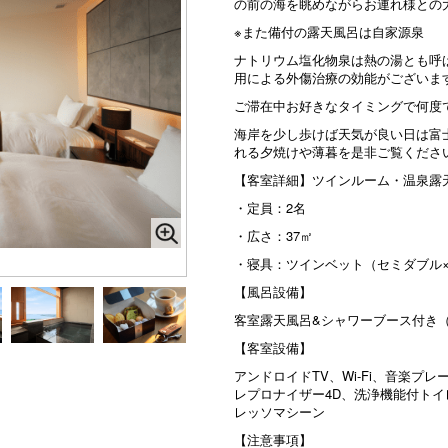
の前の海を眺めながらお連れ様との
※また備付の露天風呂は自家源泉
ナトリウム塩化物泉は熱の湯とも呼
用による外傷治療の効能がございま
ご滞在中お好きなタイミングで何度
海岸を少し歩けば天気が良い日は富
れる夕焼けや薄暮を是非ご覧くださ
【客室詳細】ツインルーム・温泉露
・定員：2名
・広さ：37㎡
・寝具：ツインベット（セミダブ
【風呂設備】
客室露天風呂&シャワーブース付き
【客室設備】
アンドロイドTV、Wi-Fi、音楽プレー
レプロナイザー4D、洗浄機能付ト
レッソマシーン
【注意事項】