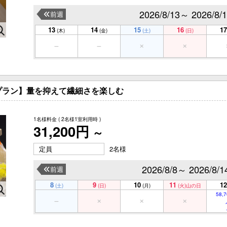
2026/8/13～ 2026/8/
前週
13
14
15
16
17
(木)
(金)
(土)
(日)
プラン】量を抑えて繊細さを楽しむ
1名様料金
( 2名様1室利用時 )
31,200円
～
定員
2名様
2026/8/8～ 2026/8/1
前週
8
9
10
11
12
(土)
(日)
(月)
(火)
山の日
58,7