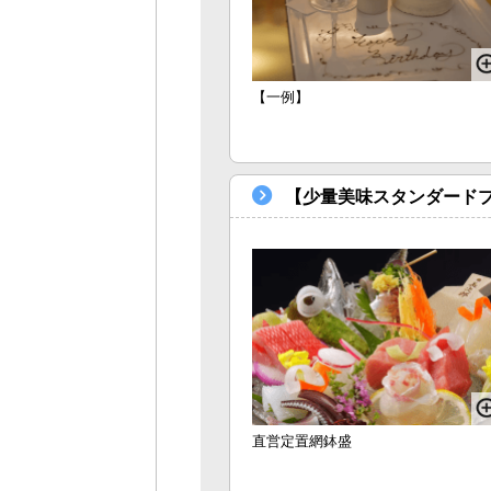
【一例】
【少量美味スタンダード
直営定置網鉢盛