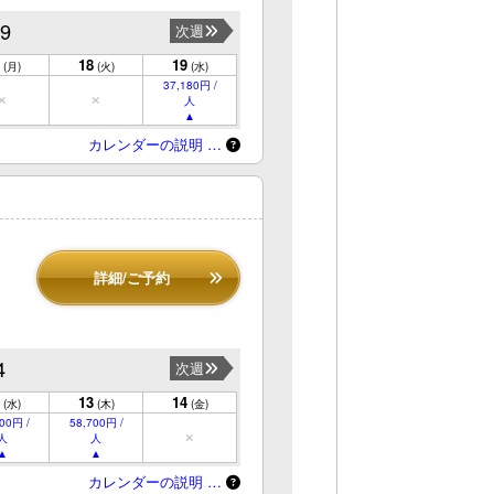
19
次週
18
19
(月)
(火)
(水)
37,180円 /
人
カレンダーの説明 …
詳細/ご予約
4
次週
13
14
(水)
(木)
(金)
00円 /
58,700円 /
人
人
カレンダーの説明 …