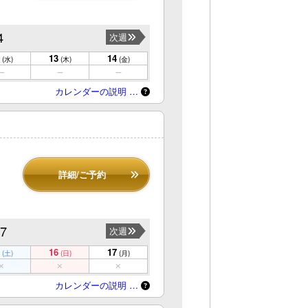
4
次週
13
14
(水)
(木)
(金)
カレンダーの説明 …
詳細/ご予約
17
次週
16
17
(土)
(日)
(月)
カレンダーの説明 …