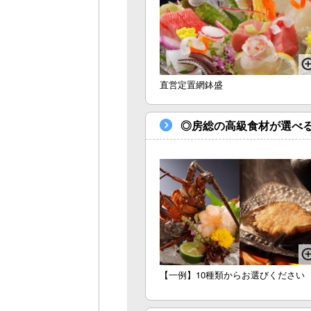
直営定置網鉢盛
◎房総の高級食材が選べ
【一例】10種類からお選びください