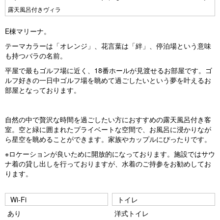
Pr
N
露天風呂付きヴィラ
e
e
E棟マリーナ。
vi
xt
テーマカラーは「オレンジ」、花言葉は「絆」、停泊場という意味
o
も持つバラの名前。
u
平屋で最もゴルフ場に近く、18番ホールが見渡せるお部屋です。ゴ
ルフ好きの一日中ゴルフ場を眺めて過ごしたいという夢を叶えるお
s
部屋となっております。
自然の中で贅沢な時間を過ごしたい方におすすめの露天風呂付き客
室。空と緑に囲まれたプライベートな空間で、お風呂に浸かりなが
ら星空を眺めることができます。家族やカップルにぴったりです。
※ロケーションが良いために開放的になっております。施設ではサウ
ナ着の貸し出しを行っておりますが、水着のご持参をお勧めしてお
ります。
Wi-Fi
トイレ
あり
洋式トイレ