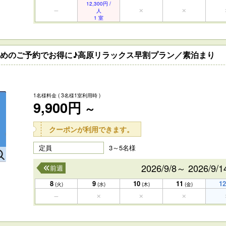
12,300円 /
人
1 室
‼早めのご予約でお得に♪高原リラックス早割プラン／素泊まり
1名様料金
( 3名様1室利用時 )
9,900円
～
クーポンが利用できます。
定員
3～5名様
2026/9/8～ 2026/9/1
前週
8
9
10
11
12
(火)
(水)
(木)
(金)