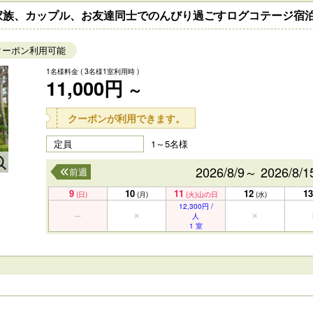
家族、カップル、お友達同士でのんびり過ごすログコテージ宿
クーポン利用可能
1名様料金
( 3名様1室利用時 )
11,000円
～
クーポンが利用できます。
定員
1～5名様
2026/8/9～ 2026/8/1
前週
9
10
11
12
13
(日)
(月)
(火)
山の日
(水)
12,300円 /
人
1 室