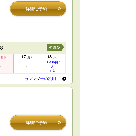
詳細/ご予約
18
次週
17
18
(日)
(月)
(火)
18,680円 /
人
1 室
カレンダーの説明 …
詳細/ご予約