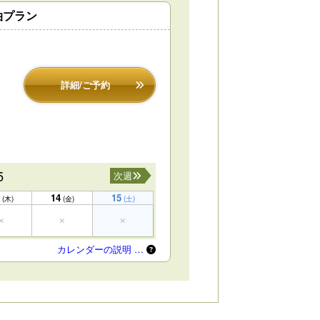
泊プラン
詳細/ご予約
5
次週
14
15
(木)
(金)
(土)
カレンダーの説明 …