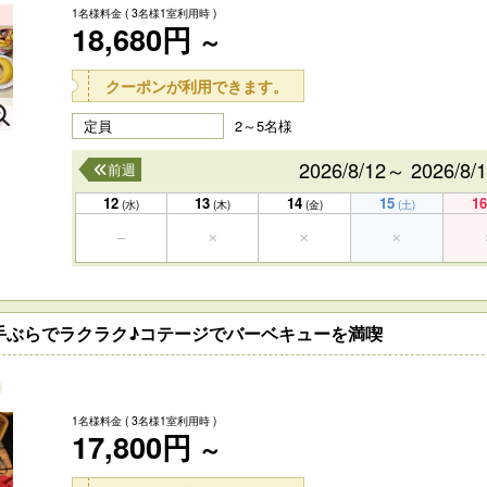
1名様料金
( 3名様1室利用時 )
18,680円
～
クーポンが利用できます。
定員
2～5名様
2026/8/12～ 2026/8/
前週
12
13
14
15
16
(水)
(木)
(金)
(土)
手ぶらでラクラク♪コテージでバーベキューを満喫
1名様料金
( 3名様1室利用時 )
17,800円
～