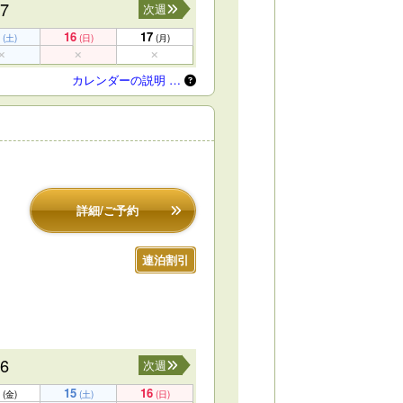
17
次週
16
17
(土)
(日)
(月)
カレンダーの説明 …
詳細/ご予約
連泊割引
16
次週
15
16
(金)
(土)
(日)