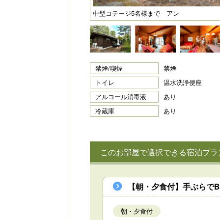
中型コテージ5名様まで アン
禁煙/喫煙
禁煙
トイレ
温水洗浄便座
アルコール消毒液
あり
冷蔵庫
あり
このお部屋で選択できる宿泊プラ
【朝・夕食付】手ぶらでB
朝・夕食付