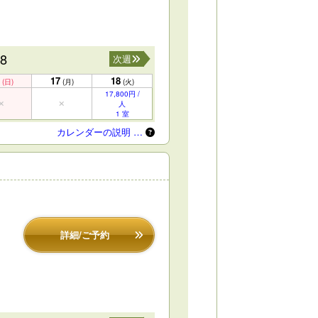
18
次週
17
18
(日)
(月)
(火)
17,800円 /
人
1 室
カレンダーの説明 …
詳細/ご予約