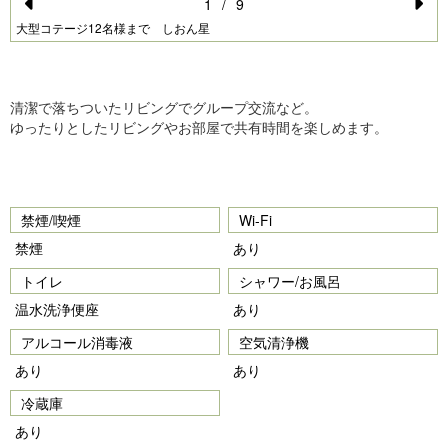
1
/
9
Pr
N
大型コテージ12名様まで しおん星
e
e
vi
xt
清潔で落ちついたリビングでグループ交流など。
o
ゆったりとしたリビングやお部屋で共有時間を楽しめます。
u
s
禁煙/喫煙
Wi-Fi
禁煙
あり
トイレ
シャワー/お風呂
温水洗浄便座
あり
アルコール消毒液
空気清浄機
あり
あり
冷蔵庫
あり