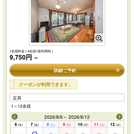
1名様料金
( 4名様1室利用時 )
9,750円
～
詳細/ご予約
クーポンが利用できます。
定員
1～12名様
2026/8/6～ 2026/8/12
6
7
8
9
10
11
12
(木)
(金)
(土)
(日)
(月)
(火)
(水)