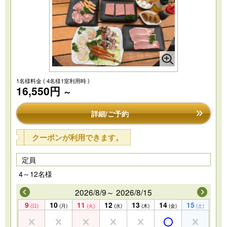
1名様料金
( 4名様1室利用時 )
16,550円
～
詳細/ご予約
クーポンが利用できます。
定員
4～12名様
2026/8/9～ 2026/8/15
9
10
11
12
13
14
15
(日)
(月)
(火)
(水)
(木)
(金)
(土)