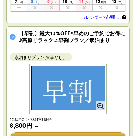
7
8
9
10
11
12
13
(金)
(土)
(日)
(月)
(火)
(水)
(木)
カレンダーの説明 …
【早割】最大10％OFF‼早めのご予約でお得に
♪高原リラックス早割プラン／素泊まり
素泊まりプラン(食事なし）
1名様料金
( 4名様1室利用時 )
8,800円
～