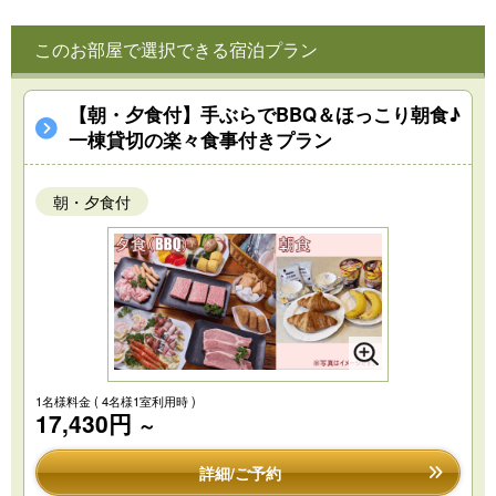
このお部屋で選択できる宿泊プラン
【朝・夕食付】手ぶらでBBQ＆ほっこり朝食♪
一棟貸切の楽々食事付きプラン
朝・夕食付
1名様料金
( 4名様1室利用時 )
17,430円
～
詳細/ご予約