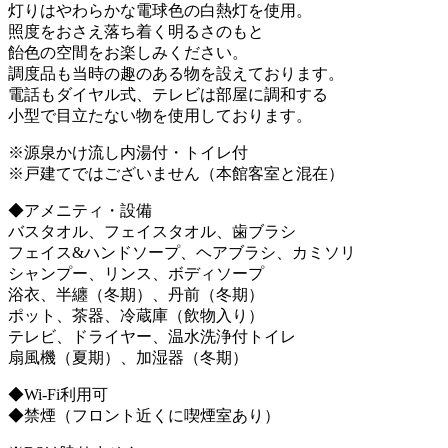
灯りはやわらかな電球色の白熱灯を使用。
照度をおさえ落ち着く明るさのもと
飴色の空間をお楽しみください。
調度品も当時の趣のある物を設えております。
電話もダイヤル式、テレビは部屋に調和する
小型で目立たない物を使用しております。
※源泉かけ流し内湯付・トイレ付
※戸建てではございません（本館客室と混在）
◆アメニティ・設備
バスタオル、フェイスタオル、歯ブラシ
フェイス&ハンドソープ、ヘアブラシ、カミソリ
シャンプー、リンス、ボディソープ
浴衣、半纏（冬期）、丹前（冬期）
ポット、茶器、冷蔵庫（飲物入り）
テレビ、ドライヤー、温水洗浄付トイレ
扇風機（夏期）、加湿器（冬期）
◆Wi-Fi利用可
◆禁煙（フロント近くに喫煙室あり）