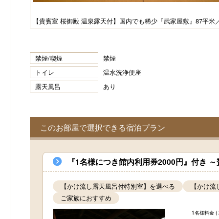
Pr
e
【貴賓室 桜御殿 温泉露天付】国内でも稀少『武家屋敷』87平米
vi
o
禁煙/喫煙
禁煙
u
トイレ
温水洗浄便座
s
露天風呂
あり
このお部屋で選択できる宿泊プラン
『1名様につき館内利用券2000円』付き
【かけ流し露天風呂付特別室】を選べる
【かけ流
ご家族におすすめ
1名様料金
(