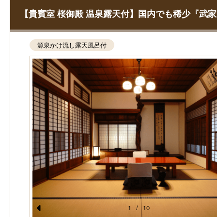
【貴賓室 桜御殿 温泉露天付】国内でも稀少『武家
源泉かけ流し露天風呂付
7平米
1
/
10