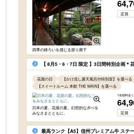
64,
定員
四季の移ろいを感じる渡り廊下
【 8月5・6・7日 限定 】3日間特別企画
花屋の日
【かけ流し露天風呂付特別室】を選べる
【スイートルーム 本館 THE MAIN】を選べる
1名様料金
(
64,
日本の夏、花屋の夏。幻想的な夕べを
定員
みなさまとともに。
最高ランク【A5】信州プレミアム牛 ステ