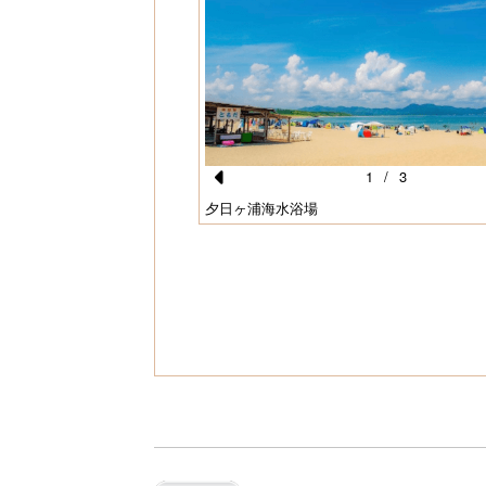
1
/
3
Pr
夕日ヶ浦海水浴場
e
vi
o
u
s