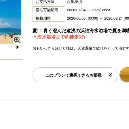
お支払方法
現地決済
宿泊可能期間
2026/07/04 ～ 2026/08/23
掲載期間
2026/06/05 [00:00] ～ 2026/08/24 [00
夏!！青く澄んだ遠浅の浜詰海水浴場で夏を満喫
＊海水浴場まで約徒歩5分
おもいっきり泳いだ後は、天然温泉で疲れをとって海鮮
N
e
xt
このプランで選択できるお部屋