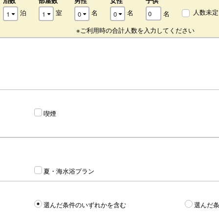
泊数
部屋数
男性
女性
子供
人数未定
泊
室
名
名
名
※ご利用時の合計人数を入力してください
喫煙
夏・海水浴プラン
選んだ条件のいずれかを含む
選んだ