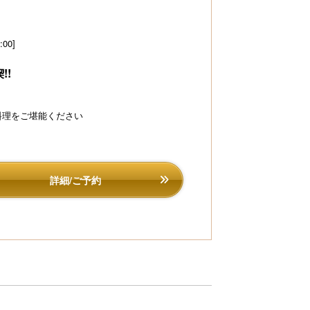
:00]
!!
料理をご堪能ください
夕日ヶ浦海水浴場
詳細/ご予約