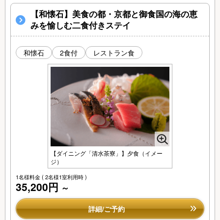
【和懐石】美食の都・京都と御食国の海の恵
みを愉しむ二食付きステイ
和懐石
2食付
レストラン食
【ダイニング「清水茶寮」】夕食（イメー
ジ）
1名様料金
( 2名様1室利用時 )
35,200円
～
詳細/ご予約