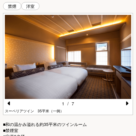
禁煙
洋室
1
/
7
Pr
N
スーペリアツイン 35平米（一例）
e
e
■和の温かみ溢れる約35平米のツインルーム
vi
xt
■禁煙室