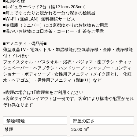
■定員2名様
o
■レギュラーベッド2台（幅121cm×203cm）
u
■肩までゆったりと浸かれる十分な深さの桧風呂
■Wi-Fi（無線LAN）無料接続サービス
s
■冷蔵庫（ミニバー）には京都ゆかりのお飲物もご用意
■温かいお飲物には日本茶・コーヒー・紅茶をご用意
■アメニティ・備品等■
薄型液晶TV・電気ケトル・加湿機能付空気清浄機・金庫・洗浄機能
付トイレほか
フェイスタオル・バスタオル・浴衣・パジャマ・歯ブラシ・ティッ
シュペーパー・ヘアブラシ・ハンドソープ・シャンプー・コンディ
ショナー・ボディソープ・女性用アメニティ（メイク落とし・化粧
水・ヘアゴム）・男性用アメニティ（髭剃り）など
※喫煙の場合は1F喫煙室をご利用ください
※客室タイプのレイアウトは一例です。客室により構造や配置がそれ
ぞれ異なります
禁煙/喫煙
部屋の広さ
2
禁煙
35.00 m