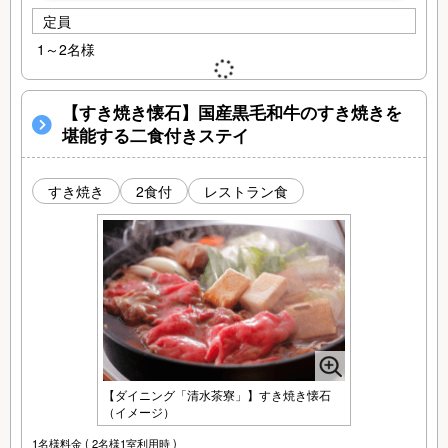
定員
1～2名様
【すき焼き懐石】国産黒毛和牛のすき焼きを
堪能する二食付きステイ
すき焼き
2食付
レストラン食
【ダイニング「清水茶寮」】すき焼き懐石
（イメージ）
1名様料金
( 2名様1室利用時 )