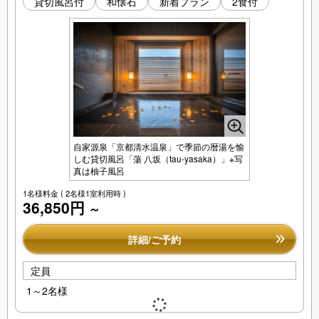
貸切風呂付
和懐石
新着プラン
2食付
自家源泉「京都清水温泉」で季節の暦湯を愉
しむ貸切風呂「蕩 八坂（tau-yasaka）」※写
真は柚子風呂
1名様料金
( 2名様1室利用時 )
36,850円
～
詳細/ご予約
定員
1～2名様