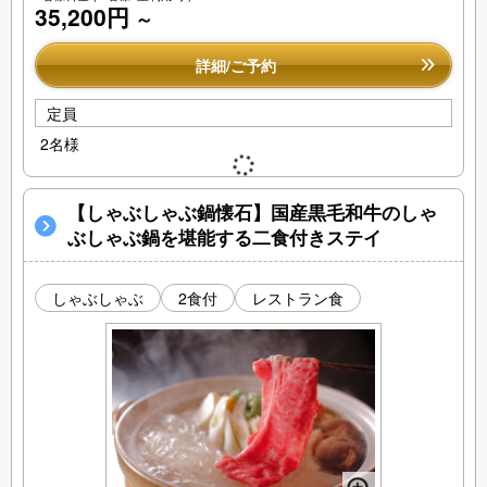
35,200円
～
詳細/ご予約
定員
2名様
【しゃぶしゃぶ鍋懐石】国産黒毛和牛のしゃ
ぶしゃぶ鍋を堪能する二食付きステイ
しゃぶしゃぶ
2食付
レストラン食