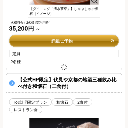
【ダイニング「清水茶寮」】しゃぶしゃぶ懐
石（イメージ）
1名様料金
( 2名様1室利用時 )
35,200円
～
詳細/ご予約
定員
2名様
【公式HP限定】伏見や京都の地酒三種飲み比
べ付き和懐石（二食付）
公式HP限定プラン
和懐石
2食付
レストラン食