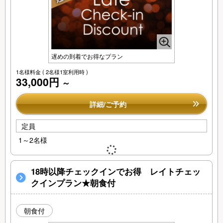
遅めの到着でお得なプラン
1名様料金
( 2名様1室利用時 )
33,000円
～
詳細/ご予約
定員
1～2名様
18時以降チェックインでお得 レイトチェッ
クインプラン★朝食付
朝食付