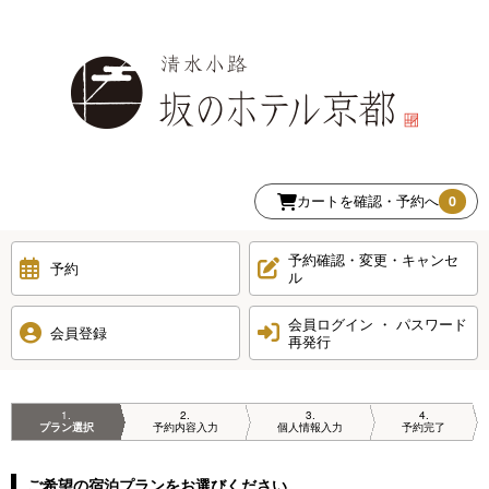
カートを確認・予約へ
0
予約確認・変更・キャンセ
予約
ル
会員ログイン ・ パスワード
会員登録
再発行
1
2
3
4
プラン選択
予約内容入力
個人情報入力
予約完了
ご希望の宿泊プランをお選びください。