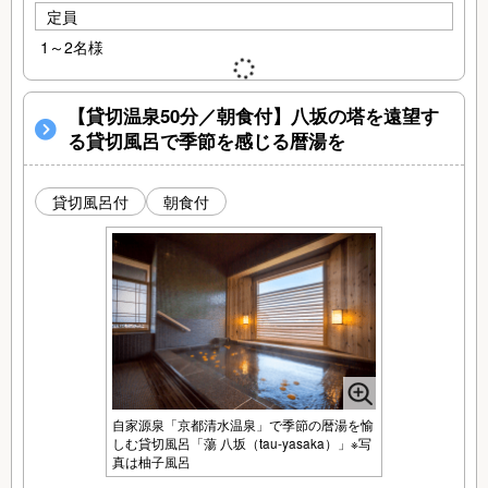
定員
1～2名様
【貸切温泉50分／朝食付】八坂の塔を遠望す
る貸切風呂で季節を感じる暦湯を
貸切風呂付
朝食付
自家源泉「京都清水温泉」で季節の暦湯を愉
しむ貸切風呂「蕩 八坂（tau-yasaka）」※写
真は柚子風呂