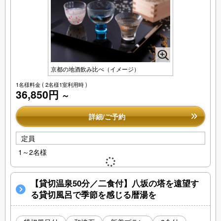
京都の地酒飲み比べ（イメージ）
1名様料金
( 2名様1室利用時 )
36,850円
～
詳細/ご予約
定員
1～2名様
【貸切温泉50分／二食付】八坂の塔を遠望す
る貸切風呂で季節を感じる暦湯を