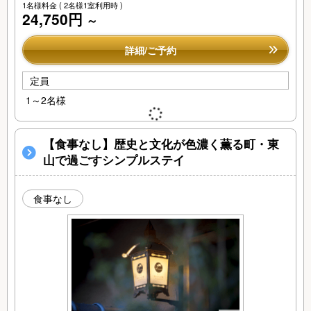
1名様料金
( 2名様1室利用時 )
24,750円
～
詳細/ご予約
定員
1～2名様
【食事なし】歴史と文化が色濃く薫る町・東
山で過ごすシンプルステイ
食事なし