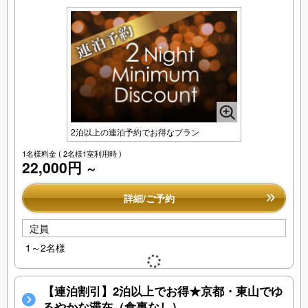
2泊以上の連泊予約でお得なプラン
1名様料金
( 2名様1室利用時 )
22,000円
～
詳細/ご予約
定員
1～2名様
【連泊割引】2泊以上でお得★京都・東山でゆ
るやかな滞在（食事なし）