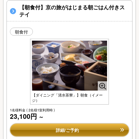
【朝食付】京の旅がはじまる朝ごはん付きス
テイ
朝食付
【ダイニング「清水茶寮」】朝食（イメー
ジ）
1名様料金
( 2名様1室利用時 )
23,100円
～
詳細/ご予約