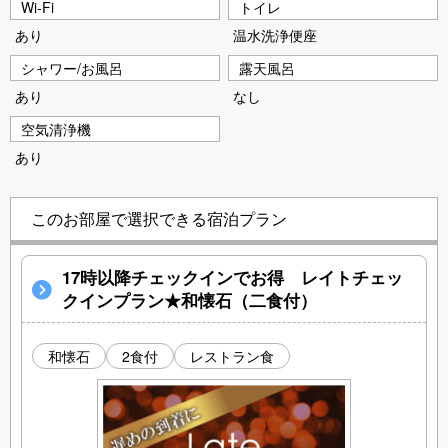
Wi-Fi
トイレ
あり
温水洗浄便座
シャワー/お風呂
露天風呂
あり
なし
空気清浄機
あり
このお部屋で選択できる宿泊プラン
17時以降チェックインでお得 レイトチェッ
クインプラン★和懐石（二食付）
和懐石
2食付
レストラン食