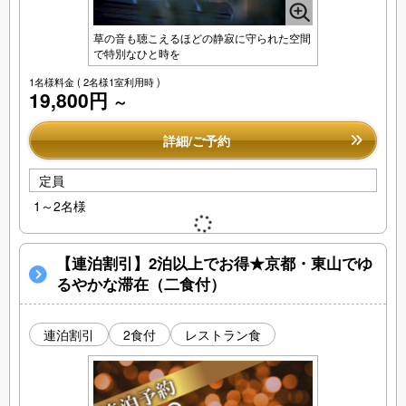
草の音も聴こえるほどの静寂に守られた空間
で特別なひと時を
1名様料金
( 2名様1室利用時 )
19,800円
～
詳細/ご予約
定員
1～2名様
【連泊割引】2泊以上でお得★京都・東山でゆ
るやかな滞在（二食付）
連泊割引
2食付
レストラン食