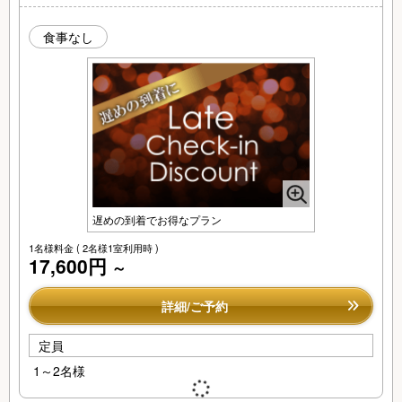
食事なし
遅めの到着でお得なプラン
1名様料金
( 2名様1室利用時 )
17,600円
～
詳細/ご予約
定員
1～2名様