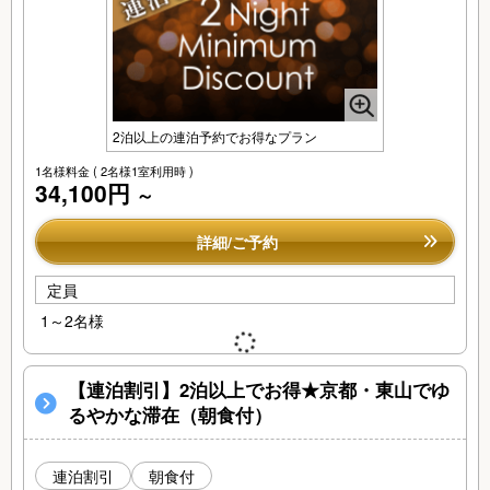
2泊以上の連泊予約でお得なプラン
1名様料金
( 2名様1室利用時 )
34,100円
～
詳細/ご予約
定員
1～2名様
【連泊割引】2泊以上でお得★京都・東山でゆ
るやかな滞在（朝食付）
連泊割引
朝食付