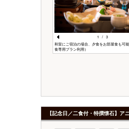
1
/
3
Pr
】夕食（イメージ）
和室にご宿泊の場合、夕食をお部屋食も可
食専用プラン利用）
e
vi
o
u
s
【記念日／二食付・特撰懐石】ア