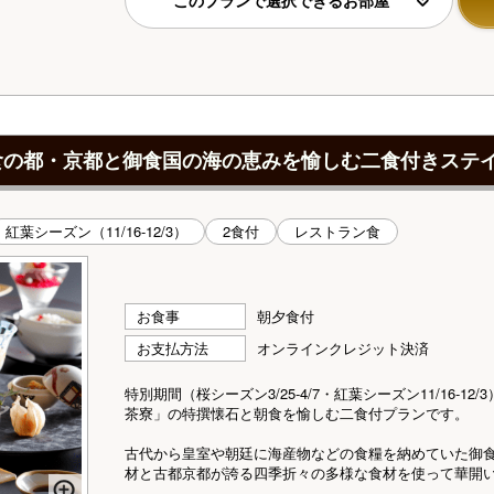
食の都・京都と御食国の海の恵みを愉しむ二食付きステ
紅葉シーズン（11/16-12/3）
2食付
レストラン食
お食事
朝夕食付
お支払方法
オンラインクレジット決済
特別期間（桜シーズン3/25-4/7・紅葉シーズン11/16-
茶寮」の特撰懐石と朝食を愉しむ二食付プランです。
古代から皇室や朝廷に海産物などの食糧を納めていた御
材と古都京都が誇る四季折々の多様な食材を使って華開