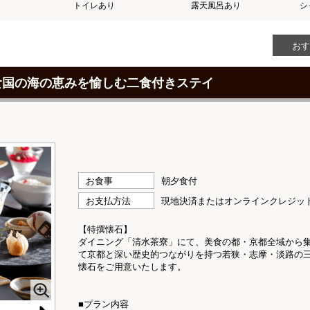
トイレあり
露天風呂あり
シ
おす
食国の海の恵みを愉しむ二食付きステイ
お食事
朝夕食付
お支払方法
現地決済またはオンラインクレジッ
【特撰懐石】
ダイニング「清水茶寮」にて、美食の都・京都全域から
て京都と深い歴史的つながりを持つ若狭・志摩・淡路の
懐石をご用意いたします。
■プラン内容