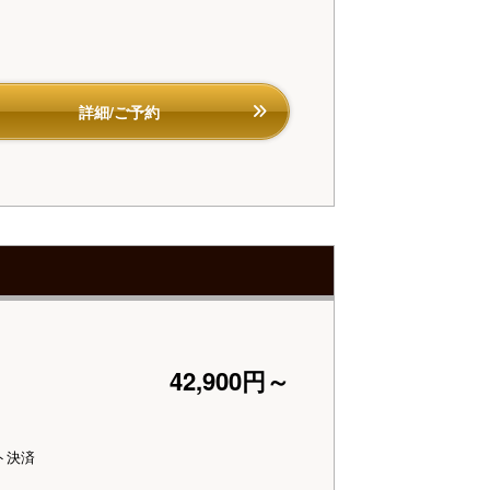
ダイニング「清水茶寮」】夕食（イメージ）
【ダイニング「清水
詳細/ご予約
42,900円～
ト決済