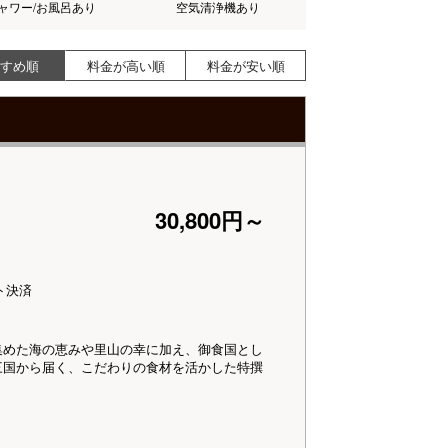
ャワー/お風呂あり
空気清浄機あり
すめ順
料金が高い順
料金が安い順
30,800円～
ト決済
集めた海の恵みや里山の幸に加え、御食国とし
三国から届く、こだわりの食材を活かした特撰