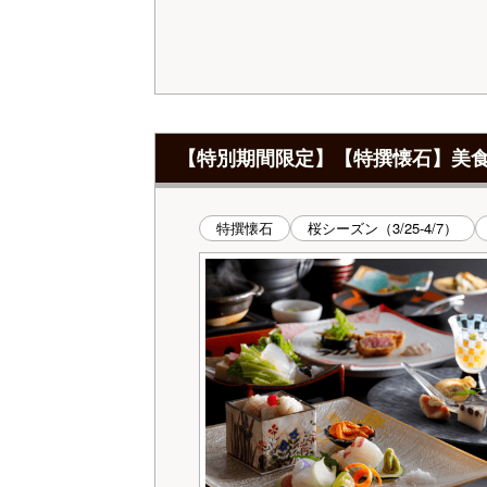
s
【特別期間限定】【特撰懐石】美
特撰懐石
桜シーズン（3/25-4/7）