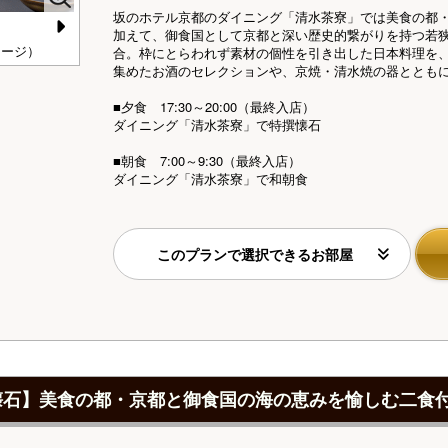
坂のホテル京都のダイニング「清水茶寮」では美食の都
加えて、御食国として京都と深い歴史的繋がりを持つ若
N
メージ）
【ダイニング「清水茶寮」】夕食（イメージ）
【
合。枠にとらわれず素材の個性を引き出した日本料理を
集めたお酒のセレクションや、京焼・清水焼の器ととも
e
xt
■夕食 17:30～20:00（最終入店）
ダイニング「清水茶寮」で特撰懐石
■朝食 7:00～9:30（最終入店）
ダイニング「清水茶寮」で和朝食
このプランで選択できるお部屋
懐石】美食の都・京都と御食国の海の恵みを愉しむ二食