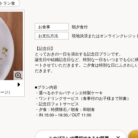
トラン食
お食事
朝夕食付
お支払方法
現地決済またはオンラインクレジッ
【記念日】
とっておきの一日を演出する記念日プランです。
誕生日や結婚記念日など、特別な一日をいつまでも心に
ートさせていただきます。ご夕食は特別な日にふさわし
だきます。
■プラン内容
N
メージ）
選べる記念日ケーキ（イメージ）
【
・選べるホテルパティシエ特製ケーキ
・ワンドリンクサービス（食事付のお子様まで対象）
e
・記念日フォトサービス
xt
・夕食：特撰懐石／朝食：和朝食
・IN 15:00～19:30／OUT 11:00
このプランで選択できるお部屋