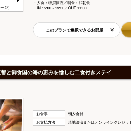
・夕食：特撰懐石／朝食：和朝食
N
メージ）
【ダイニング「清水茶寮」】夕食（イメージ）
【
・IN 15:00～19:30／OUT 11:00
e
xt
このプランで選択できるお部屋
京都と御食国の海の恵みを愉しむ二食付きステイ
お食事
朝夕食付
お支払方法
現地決済またはオンラインクレジッ