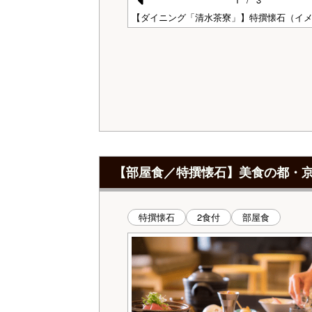
Pr
】夕食（イメージ）
【ダイニング「清水茶寮」】特撰懐石（イ
e
vi
o
u
s
【部屋食／特撰懐石】美食の都・
特撰懐石
2食付
部屋食