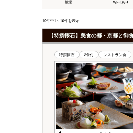
禁煙
Wi-Fiあり
10件中1～10件を表示
【特撰懐石】美食の都・京都と御
特撰懐石
2食付
レストラン食
1
/
3