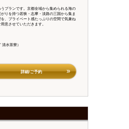
わうプランです。京都全域から集められる海の
繋がりを持つ若狭・志摩・淡路の三国から集ま
理を、プライベート感たっぷりの空間で気兼ね
ご用意させていただきます。
ダイニング「清水茶寮」】夕食（イメージ）
和室にご宿泊の場合
 清水茶寮）
食専用プラン利用）
詳細/ご予約