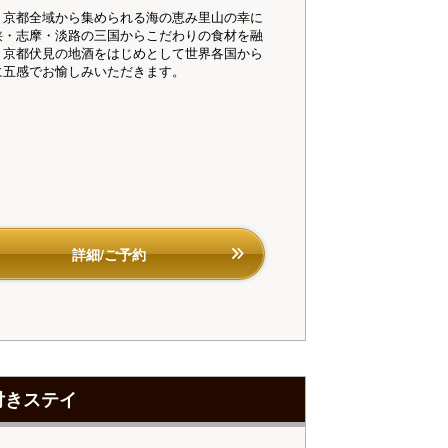
・京都全域から集められる海の恵み里山の幸に
狭・志摩・淡路の三国からこだわりの食材を融
ダイニング「清水茶寮」】夕食（イメージ）
【ダイニング「清水
、京都伏見の地酒をはじめとして世界各国から
に五感でお愉しみいただきます。
詳細/ご予約
付きステイ