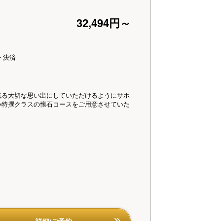
32,494円～
ト決済
残る大切な思い出にしていただけるようにサポ
い特撰クラスの懐石コースをご用意させていた
ダイニング「清水茶寮」】特撰懐石（イメージ）
和三盆生クリームの
詳細/ご予約