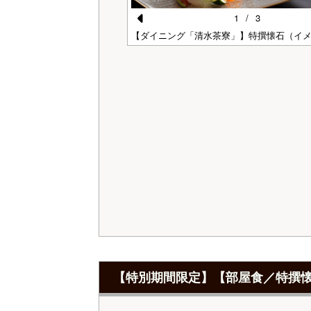
1
/
3
Pr
】夕食（イメージ）
【ダイニング「清水茶寮」】特撰懐石（イ
e
vi
o
u
s
【特別期間限定】【部屋食／特撰