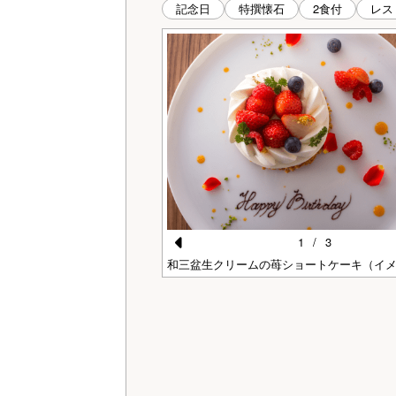
記念日
特撰懐石
2食付
レス
1
/
3
Pr
】特撰懐石（イメージ）
和三盆生クリームの苺ショートケーキ（イ
e
vi
o
u