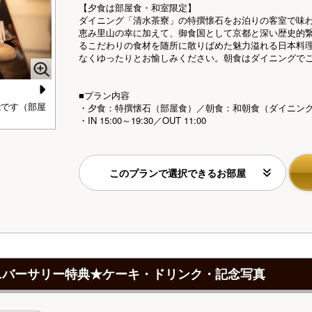
【夕食は部屋食・和室限定】
ダイニング「清水茶寮」の特撰懐石をお泊りの客室で味
恵み里山の幸に加えて、御食国として京都と深い歴史的
るこだわりの食材を随所に散りばめた魅力溢れる日本料
なくゆったりとお愉しみください。朝食はダイニングで
■プラン内容
N
能です（部屋
京都伏見の地酒をお料理に合わせてお愉しみください
【
・夕食：特撰懐石（部屋食）／朝食：和朝食（ダイニング
・IN 15:00～19:30／OUT 11:00
e
xt
このプランで選択できるお部屋
ニバーサリー特典★ケーキ・ドリンク・記念写真