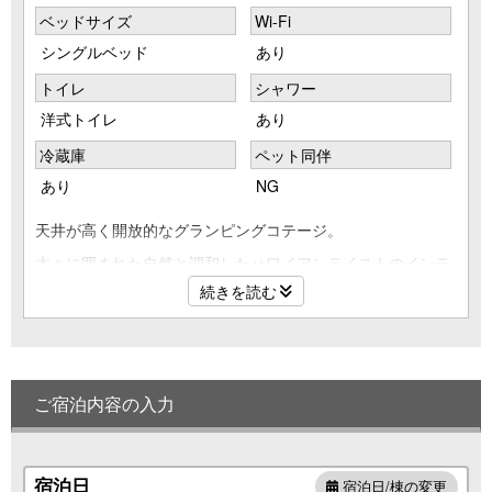
ベッドサイズ
Wi-Fi
シングルベッド
あり
トイレ
シャワー
洋式トイレ
あり
冷蔵庫
ペット同伴
あり
NG
天井が高く開放的なグランピングコテージ。
木々に囲まれた自然と調和したハワイアンテイストのインテ
リア
続きを読む
まるで海外に来たかのような非日常空間で、特別な時間をお
過ごし下さい
ご宿泊内容の入力
■定員：2名～6名
推奨定員は4名です。5名～6名でご利用の場合は、リビン
グスペースの家具を移動させ、追加寝具にてご就寝いただけ
ます。
宿泊日
宿泊日/棟の変更