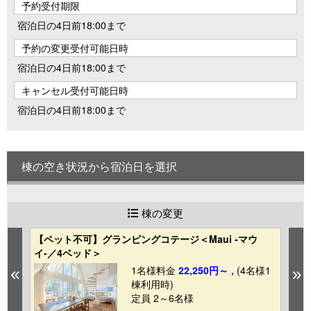
予約受付期限
宿泊日の4日前18:00まで
予約の変更受付可能日時
宿泊日の4日前18:00まで
キャンセル受付可能日時
宿泊日の4日前18:00まで
棟の空き状況から宿泊日を選択
棟の変更
【ペット不可】グランピングコテージ＜Maui -マウ
【
イ-／4ベッド＞
H
1
1名様料金
22,250円～ ,
(4名様1
Previous
N
棟利用時)
定員 2～6名様