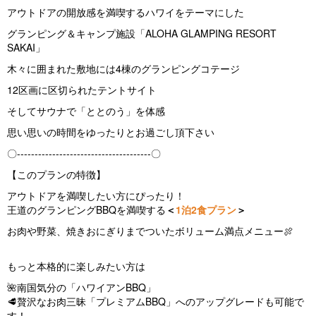
アウトドアの開放感を満喫するハワイをテーマにした
グランピング＆キャンプ施設「ALOHA GLAMPING RESORT
SAKAI」
木々に囲まれた敷地には4棟のグランピングコテージ
12区画に区切られたテントサイト
そしてサウナで「ととのう」を体感
思い思いの時間をゆったりとお過ごし頂下さい
〇--------------------------------------〇
【このプランの特徴】
アウトドアを満喫したい方にぴったり！
王道のグランピングBBQを満喫する
＜
1泊2食プラン
＞
お肉や野菜、焼きおにぎりまでついたボリューム満点メニュー🍖
もっと本格的に楽しみたい方は
🌺南国気分の「ハワイアンBBQ」
🥩贅沢なお肉三昧「プレミアムBBQ」へのアップグレードも可能で
す！