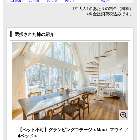
24,050
22,250
22,250
22,250
24,750
1泊大人1名あたりの料金（概算）
※料金は消費税込みです。
選択された棟の紹介
【ペット不可】グランピングコテージ＜Maui -マウイ-／
4ベッド＞