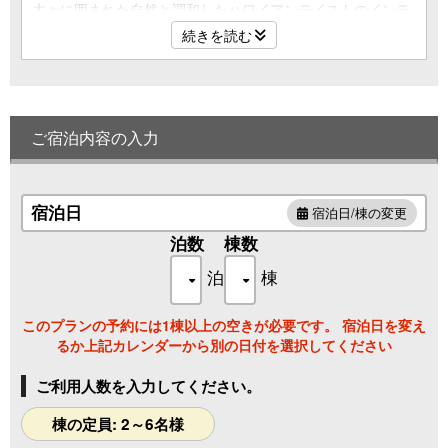
木々に囲まれた自然と調和したハワイアンテイストのインテ
リア
続きを読む
まるで海外に来たかのような非日常空間で、特別な時間をお
過ごし下さい
ご宿泊内容の入力
■定員：2名～6名
推奨定員は4名です。5名～6名でご利用の場合は、リビン
グスペースの家具を移動させ、追加寝具にてご就寝いただけ
ます。
宿泊日
宿泊日/棟の変更
泊数
棟数
泊
棟
このプランの予約には1棟以上の空きが必要です。 宿泊日を変え
るか上記カレンダーから別の日付を選択してください
ご利用人数を入力してください。
棟の定員: 2～6名様