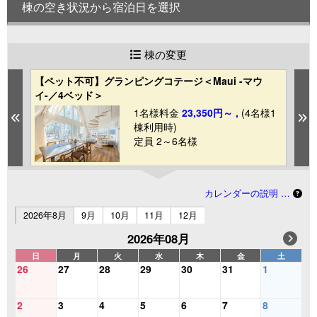
棟の空き状況から宿泊日を選択
棟の変更
【ペット不可】グランピングコテージ＜Maui -マウ
【
イ-／4ベッド＞
H
1
1名様料金
23,350円～ ,
(4名様1
Previous
N
棟利用時)
定員 2～6名様
カレンダーの説明 …
2026年8月
9月
10月
11月
12月
2026年08月
日
月
火
水
木
金
土
26
27
28
29
30
31
1
2
3
4
5
6
7
8