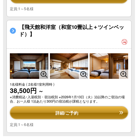
定員:1～5名様
【飛天館和洋室（和室10畳以上＋ツインベッ
ド）】
1名様料金
( 2名様1室利用時 )
38,500円
～
※消費税込･入湯税別・宿泊税別 ※2026年1月13日（火）泊以降のご宿泊の場
合、お一人様 1泊あたり300円の宿泊税が課税となります。
詳細/ご予約
定員:1～6名様