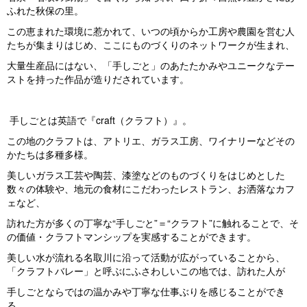
ふれた秋保の里。
この恵まれた環境に惹かれて、いつの頃からか工房や農園を営む人
たちが集まりはじめ、ここにものづくりのネットワークが生まれ、
大量生産品にはない、「手しごと」のあたたかみやユニークなテー
ストを持った作品が造りだされています。
手しごとは英語で『craft（クラフト）』。
この地のクラフトは、アトリエ、ガラス工房、ワイナリーなどその
かたちは多種多様。
美しいガラス工芸や陶芸、漆塗などのものづくりをはじめとした
数々の体験や、地元の食材にこだわったレストラン、お洒落なカフ
ェなど、
訪れた方が多くの丁寧な“手しごと”＝“クラフト”に触れることで、そ
の価値・クラフトマンシップを実感することができます。
美しい水が流れる名取川に沿って活動が広がっていることから、
「クラフトバレー」と呼ぶにふさわしいこの地では、訪れた人が
手しごとならではの温かみや丁寧な仕事ぶりを感じることができ
る。