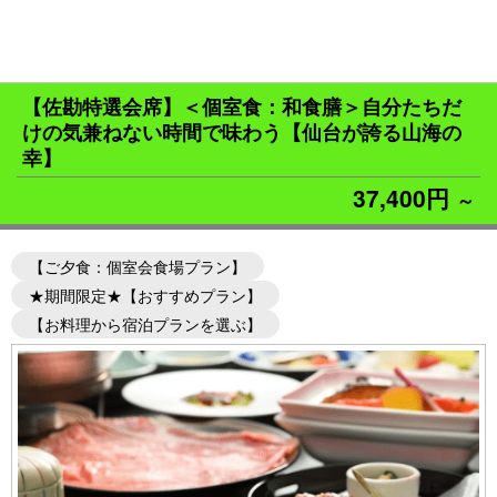
【佐勘特選会席】＜個室食：和食膳＞自分たちだ
けの気兼ねない時間で味わう【仙台が誇る山海の
幸】
37,400円
～
【ご夕食：個室会食場プラン】
★期間限定★【おすすめプラン】
【お料理から宿泊プランを選ぶ】