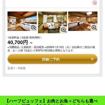
1名様料金
( 2名様1室利用時 )
40,700円
～
※消費税込･入湯税別・宿泊税別 ※2026年1月13日（火）泊以降のご宿泊の場
合、お一人様 1泊あたり300円の宿泊税が課税となります。
詳細/ご予約
定員:1～6名様
【ハーフビュッフェ】お肉とお魚＜どちらも選べ