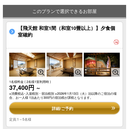
このプランで選択できるお部屋
【飛天館 和室1間（和室10畳以上）】夕食個
室確約
1名様料金
( 2名様1室利用時 )
37,400円
～
※消費税込･入湯税別・宿泊税別 ※2026年1月13日（火）泊以降のご宿泊の場
合、お一人様 1泊あたり300円の宿泊税が課税となります。
詳細/ご予約
定員:1～5名様