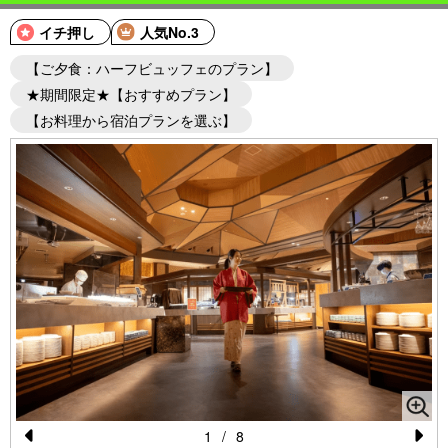
イチ押し
人気No.3
【ご夕食：ハーフビュッフェのプラン】
★期間限定★【おすすめプラン】
【お料理から宿泊プランを選ぶ】
1
/
8