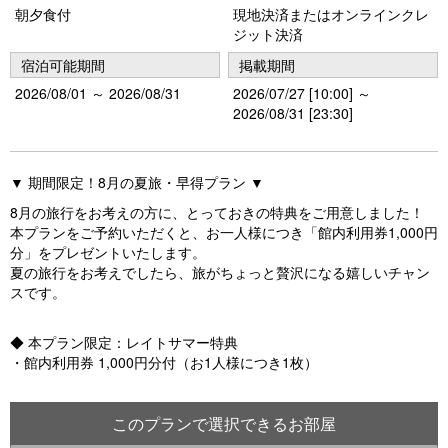
o
朝夕食付
現地決済またはオンラインクレ
ジット決済
u
宿泊可能期間
掲載期間
s
2026/08/01 ～ 2026/08/31
2026/07/27 [10:00] ～
2026/08/31 [23:30]
▼ 期間限定！8月の夏旅・早得プラン ▼
8月の旅行をお考えの方に、とっておきの特典をご用意しました！
本プランをご予約いただくと、お一人様につき「館内利用券1,000円
分」をプレゼントいたします。
夏の旅行をお考えでしたら、旅がちょっと贅沢になる嬉しいチャン
スです。
◆ 本プラン限定：レイトサマー特典
・館内利用券 1,000円分付（お1人様につき1枚）
このプランで選択できるお部屋