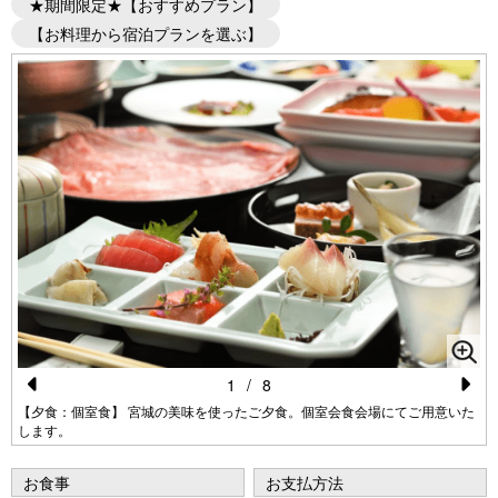
★期間限定★【おすすめプラン】
【お料理から宿泊プランを選ぶ】
1
/
8
Pr
N
【夕食：個室食】 宮城の美味を使ったご夕食。個室会食会場にてご用意いた
します。
e
e
vi
xt
お食事
お支払方法