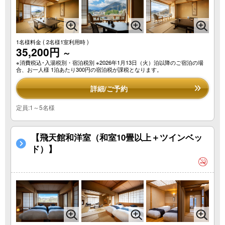
1名様料金
( 2名様1室利用時 )
35,200円
～
※消費税込･入湯税別・宿泊税別 ※2026年1月13日（火）泊以降のご宿泊の場
合、お一人様 1泊あたり300円の宿泊税が課税となります。
詳細/ご予約
定員:1～5名様
【飛天館和洋室（和室10畳以上＋ツインベッ
ド）】