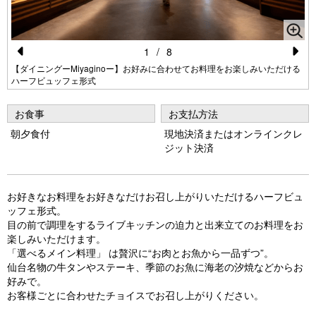
1
/
8
Pr
N
【ダイニングーMiyaginoー】お好みに合わせてお料理をお楽しみいただける
ハーフビュッフェ形式
e
e
vi
xt
お食事
お支払方法
o
朝夕食付
現地決済またはオンラインクレ
ジット決済
u
s
お好きなお料理をお好きなだけお召し上がりいただけるハーフビュ
ッフェ形式。
目の前で調理をするライブキッチンの迫力と出来立てのお料理をお
楽しみいただけます。
「選べるメイン料理」 は贅沢に“お肉とお魚から一品ずつ”。
仙台名物の牛タンやステーキ、季節のお魚に海老の汐焼などからお
好みで。
お客様ごとに合わせたチョイスでお召し上がりください。