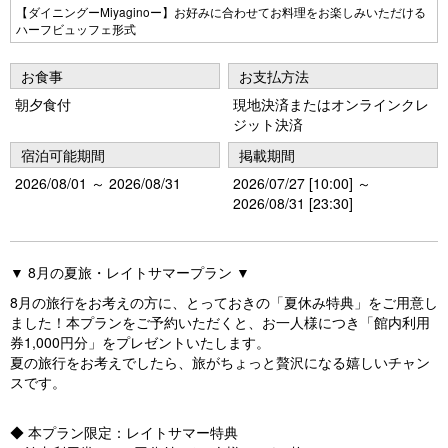
Pr
N
【ダイニングーMiyaginoー】お好みに合わせてお料理をお楽しみいただける
ハーフビュッフェ形式
e
e
vi
xt
お食事
お支払方法
o
朝夕食付
現地決済またはオンラインクレ
ジット決済
u
宿泊可能期間
掲載期間
s
2026/08/01 ～ 2026/08/31
2026/07/27 [10:00] ～
2026/08/31 [23:30]
▼ 8月の夏旅・レイトサマープラン ▼
8月の旅行をお考えの方に、とっておきの「夏休み特典」をご用意し
ました！本プランをご予約いただくと、お一人様につき「館内利用
券1,000円分」をプレゼントいたします。
夏の旅行をお考えでしたら、旅がちょっと贅沢になる嬉しいチャン
スです。
◆ 本プラン限定：レイトサマー特典