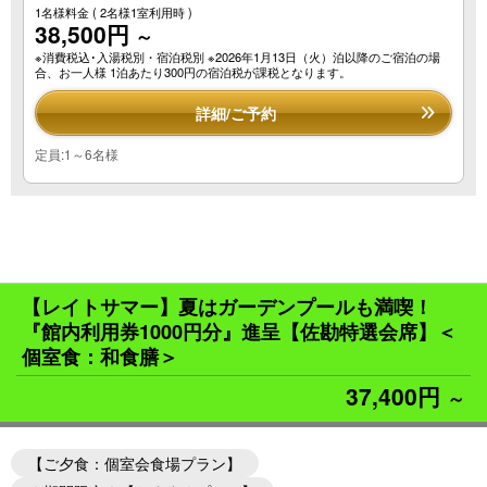
1名様料金
( 2名様1室利用時 )
38,500円
～
※消費税込･入湯税別・宿泊税別 ※2026年1月13日（火）泊以降のご宿泊の場
合、お一人様 1泊あたり300円の宿泊税が課税となります。
詳細/ご予約
定員:1～6名様
【レイトサマー】夏はガーデンプールも満喫！
『館内利用券1000円分』進呈【佐勘特選会席】＜
個室食：和食膳＞
37,400円
～
【ご夕食：個室会食場プラン】