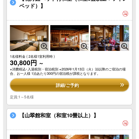
ベッド）】
1名様料金
( 2名様1室利用時 )
30,800円
～
※消費税込･入湯税別・宿泊税別 ※2026年1月13日（火）泊以降のご宿泊の場
合、お一人様 1泊あたり300円の宿泊税が課税となります。
詳細/ご予約
定員:1～5名様
【山翠館和室（和室10畳以上）】