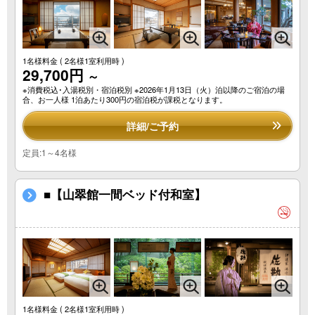
1名様料金
( 2名様1室利用時 )
29,700円
～
※消費税込･入湯税別・宿泊税別 ※2026年1月13日（火）泊以降のご宿泊の場
合、お一人様 1泊あたり300円の宿泊税が課税となります。
詳細/ご予約
定員:1～4名様
■【山翠館一間ベッド付和室】
1名様料金
( 2名様1室利用時 )