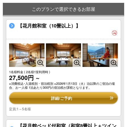
このプランで選択できるお部屋
【花月館和室（10畳以上）】
1名様料金
( 2名様1室利用時 )
27,500円
～
※消費税込･入湯税別・宿泊税別 ※2026年1月13日（火）泊以降のご宿泊の場
合、お一人様 1泊あたり300円の宿泊税が課税となります。
詳細/ご予約
定員:1～5名様
【花月館ベッド付和室（和室8畳以上＋ツイン