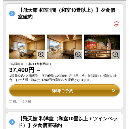
【飛天館 和室1間（和室10畳以上）】夕食個
室確約
1名様料金
( 2名様1室利用時 )
37,400円
～
※消費税込･入湯税別・宿泊税別 ※2026年1月13日（火）泊以降のご宿泊の場
合、お一人様 1泊あたり300円の宿泊税が課税となります。
詳細/ご予約
定員:1～5名様
【飛天館 和洋室（和室10畳以上＋ツインベッ
ド）】夕食個室確約