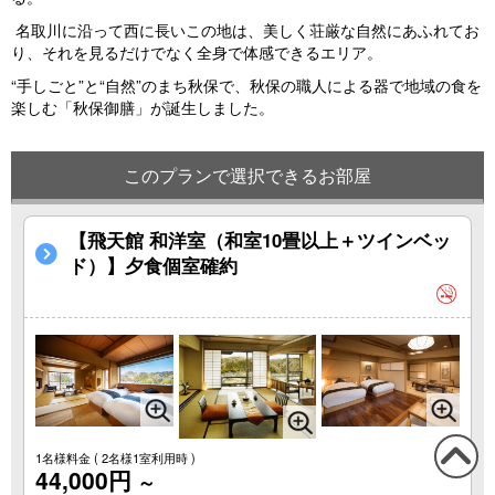
名取川に沿って西に長いこの地は、美しく荘厳な自然にあふれてお
り、それを見るだけでなく全身で体感できるエリア。
“手しごと”と“自然”のまち秋保で、秋保の職人による器で地域の食を
楽しむ「秋保御膳」が誕生しました。
このプランで選択できるお部屋
【飛天館 和洋室（和室10畳以上＋ツインベッ
ド）】夕食個室確約
1名様料金
( 2名様1室利用時 )
44,000円
～
この