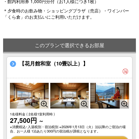
・館内利用券 1,000円分付（お1人様につき1枚）
＊夕食時のお飲み物・ショッピングプラザ（売店）・ワインバー
「くら倉」のお支払いにご利用いただけます。
このプランで選択できるお部屋
【花月館和室（10畳以上）】
1名様料金
( 2名様1室利用時 )
27,500円
～
※消費税込･入湯税別・宿泊税別 ※2026年1月13日（火）泊以降のご宿泊の場
合、お一人様 1泊あたり300円の宿泊税が課税となります。