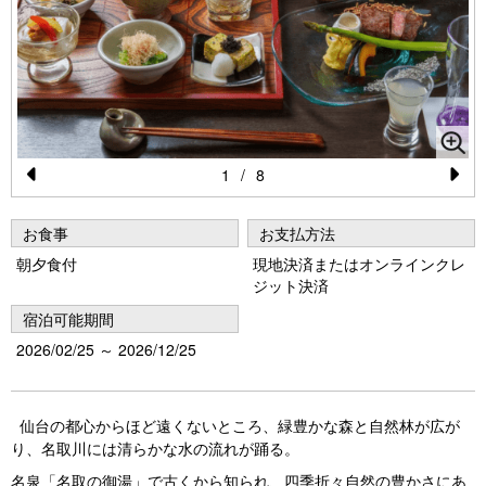
1
/
8
Pr
N
e
e
お食事
お支払方法
vi
xt
朝夕食付
現地決済またはオンラインクレ
ジット決済
o
宿泊可能期間
u
2026/02/25 ～ 2026/12/25
s
仙台の都心からほど遠くないところ、緑豊かな森と自然林が広が
り、名取川には清らかな水の流れが踊る。
名泉「名取の御湯」で古くから知られ、四季折々自然の豊かさにあ