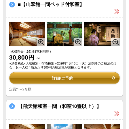
■【山翠館一間ベッド付和室】
1名様料金
( 2名様1室利用時 )
30,800円
～
※消費税込･入湯税別・宿泊税別 ※2026年1月13日（火）泊以降のご宿泊の場
合、お一人様 1泊あたり300円の宿泊税が課税となります。
詳細/ご予約
定員:1～2名様
【飛天館和室一間（和室10畳以上）】