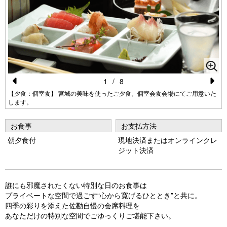
1
/
8
Pr
N
【夕食：個室食】 宮城の美味を使ったご夕食。個室会食会場にてご用意いた
します。
e
e
vi
xt
お食事
お支払方法
o
朝夕食付
現地決済またはオンラインクレ
ジット決済
u
s
誰にも邪魔されたくない特別な日のお食事は
プライベートな空間で過ごす“心から寛げるひととき”と共に。
四季の彩りを添えた佐勘自慢の会席料理を
あなただけの特別な空間でごゆっくりご堪能下さい。