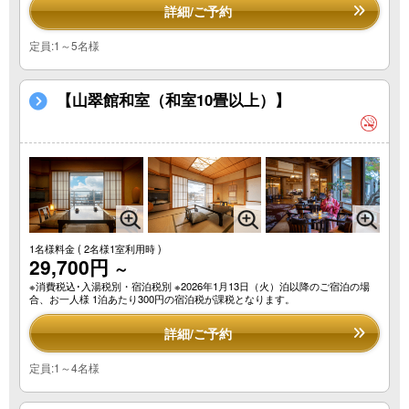
詳細/ご予約
定員:1～5名様
【山翠館和室（和室10畳以上）】
1名様料金
( 2名様1室利用時 )
29,700円
～
※消費税込･入湯税別・宿泊税別 ※2026年1月13日（火）泊以降のご宿泊の場
合、お一人様 1泊あたり300円の宿泊税が課税となります。
詳細/ご予約
定員:1～4名様