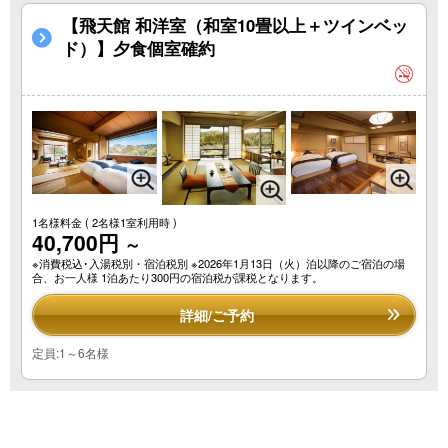
【飛天館 和洋室（和室10畳以上＋ツインベッ
ド）】夕食個室確約
1名様料金
( 2名様1室利用時 )
40,700円
～
※消費税込･入湯税別・宿泊税別 ※2026年1月13日（火）泊以降のご宿泊の場
合、お一人様 1泊あたり300円の宿泊税が課税となります。
詳細/ご予約
定員:1～6名様