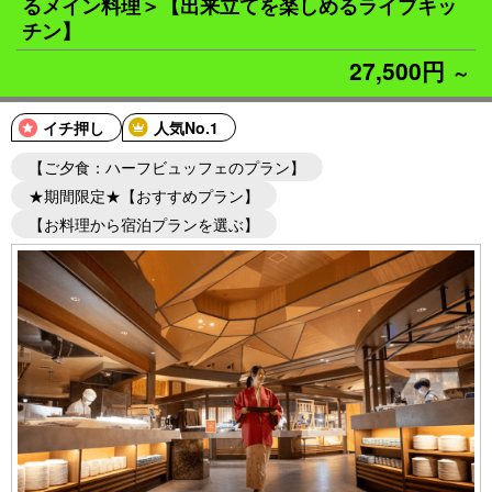
るメイン料理＞【出来立てを楽しめるライブキッ
チン】
27,500円
～
イチ押し
人気No.1
【ご夕食：ハーフビュッフェのプラン】
★期間限定★【おすすめプラン】
【お料理から宿泊プランを選ぶ】