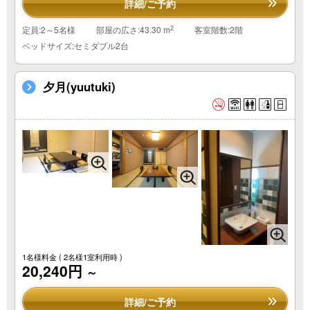
詳細/ご予約
2
定員:2～5名様
部屋の広さ:43.30 m
客室階数:2階
ベッドサイズ:セミダブル2台
夕月(yuutuki)
1名様料金
( 2名様1室利用時 )
20,240円
～
詳細/ご予約