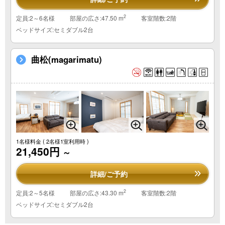
2
定員:2～6名様
部屋の広さ:47.50 m
客室階数:2階
ベッドサイズ:セミダブル2台
曲松(magarimatu)
1名様料金
( 2名様1室利用時 )
21,450円
～
詳細/ご予約
2
定員:2～5名様
部屋の広さ:43.30 m
客室階数:2階
ベッドサイズ:セミダブル2台