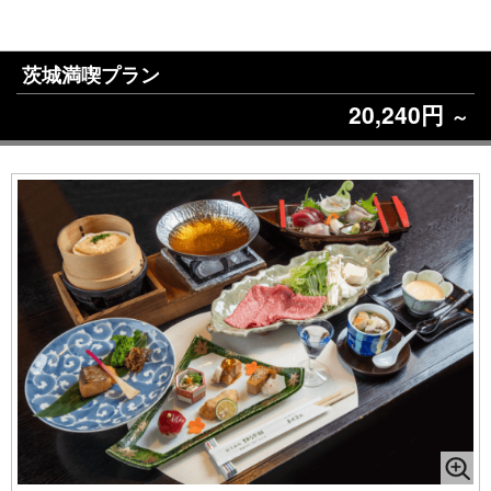
茨城満喫プラン
20,240円
～