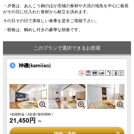
・夕食は、あんこう鍋のほか茨城の食材や大洗の地魚を中心に板長
がその日に仕入れた食材から献立を決めます。
その日その日で美味しい食事を是非ご堪能下さい。
・朝食は、鯛めし付きの豪華な朝食です。
このプランで選択できるお部屋
神磯(kamiiso)
1名様料金
( 2名様1室利用時 )
21,450円
～
詳細/ご予約