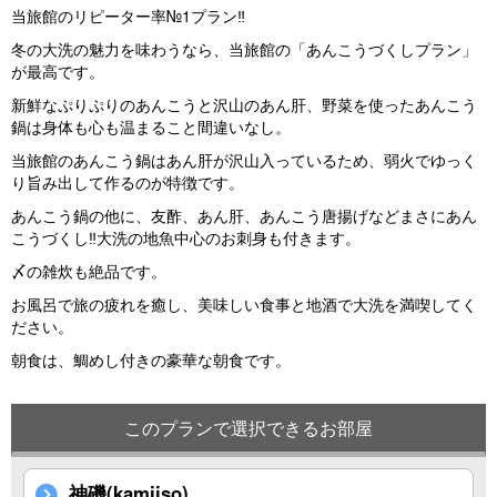
当旅館のリピーター率№1プラン‼
冬の大洗の魅力を味わうなら、当旅館の「あんこうづくしプラン」
が最高です。
新鮮なぷりぷりのあんこうと沢山のあん肝、野菜を使ったあんこう
鍋は身体も心も温まること間違いなし。
当旅館のあんこう鍋はあん肝が沢山入っているため、弱火でゆっく
り旨み出して作るのが特徴です。
あんこう鍋の他に、友酢、あん肝、あんこう唐揚げなどまさにあん
こうづくし‼大洗の地魚中心のお刺身も付きます。
〆の雑炊も絶品です。
お風呂で旅の疲れを癒し、美味しい食事と地酒で大洗を満喫してく
ださい。
朝食は、鯛めし付きの豪華な朝食です。
このプランで選択できるお部屋
神磯(kamiiso)