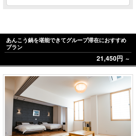
あんこう鍋を堪能できてグループ滞在におすすめ
プラン
21,450円
～