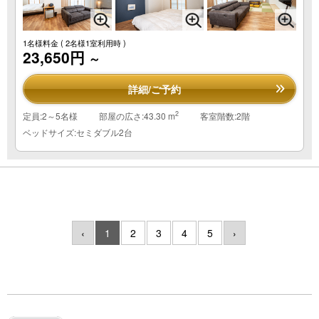
1名様料金
( 2名様1室利用時 )
23,650円
～
詳細/ご予約
2
定員:2～5名様
部屋の広さ:43.30 m
客室階数:2階
ベッドサイズ:セミダブル2台
‹
1
2
3
4
5
›