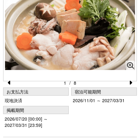
1
/
8
Pr
N
お支払方法
宿泊可能期間
e
e
現地決済
2026/11/01 ～ 2027/03/31
vi
xt
掲載期間
o
2026/07/20 [00:00] ～
2027/03/31 [23:59]
u
s