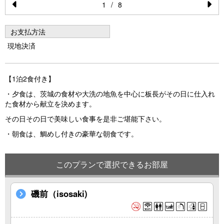
1
/
8
Pr
N
e
e
お支払方法
vi
xt
現地決済
o
u
【1泊2食付き】
s
・夕食は、茨城の食材や大洗の地魚を中心に板長がその日に仕入れ
た食材から献立を決めます。
その日その日で美味しい食事を是非ご堪能下さい。
・朝食は、鯛めし付きの豪華な朝食です。
このプランで選択できるお部屋
磯前（isosaki)