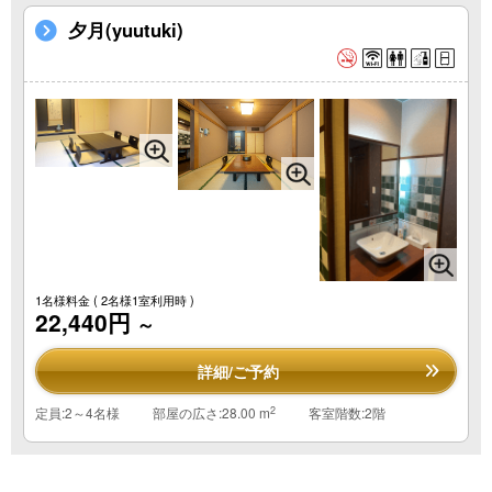
夕月(yuutuki)
1名様料金
( 2名様1室利用時 )
22,440円
～
詳細/ご予約
2
定員:2～4名様
部屋の広さ:28.00 m
客室階数:2階