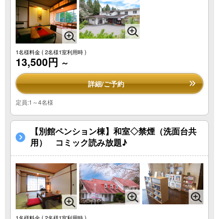
1名様料金
( 2名様1室利用時 )
13,500円
～
詳細/ご予約
定員:1～4名様
【別館ペンション棟】和室◇禁煙（洗面台共
用） コミック読み放題♪
1名様料金
( 2名様1室利用時 )