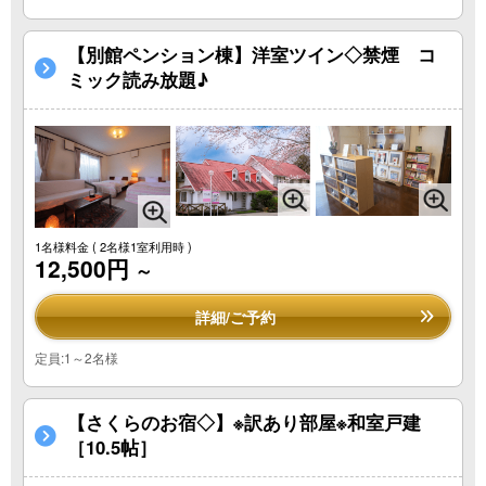
【別館ペンション棟】洋室ツイン◇禁煙 コ
ミック読み放題♪
1名様料金
( 2名様1室利用時 )
12,500円
～
詳細/ご予約
定員:1～2名様
【さくらのお宿◇】※訳あり部屋※和室戸建
［10.5帖］