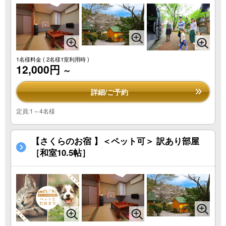
1名様料金
( 2名様1室利用時 )
12,000円
～
詳細/ご予約
定員:1～4名様
【さくらのお宿 】＜ペット可＞ 訳あり部屋
［和室10.5帖］