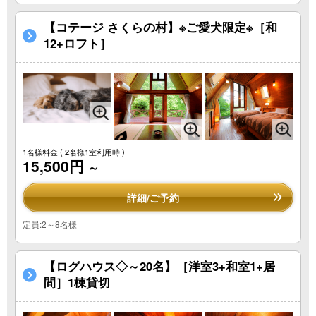
【コテージ さくらの村】※ご愛犬限定※［和
12+ロフト］
1名様料金
( 2名様1室利用時 )
15,500円
～
詳細/ご予約
定員:2～8名様
【ログハウス◇～20名】［洋室3+和室1+居
間］1棟貸切