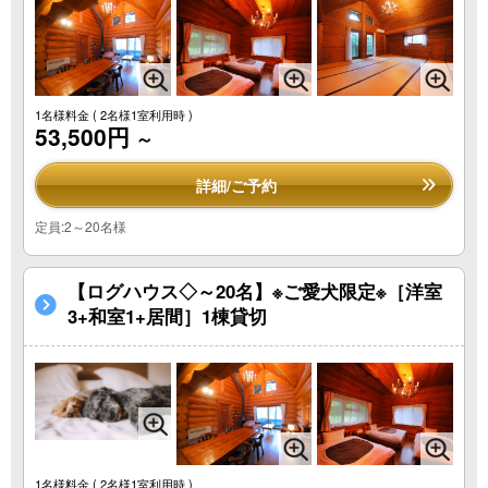
1名様料金
( 2名様1室利用時 )
53,500円
～
詳細/ご予約
定員:2～20名様
【ログハウス◇～20名】※ご愛犬限定※［洋室
3+和室1+居間］1棟貸切
1名様料金
( 2名様1室利用時 )