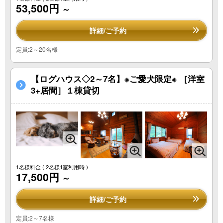
53,500円
～
詳細/ご予約
定員:2～20名様
【ログハウス◇2～7名】※ご愛犬限定※ ［洋室
3+居間］１棟貸切
1名様料金
( 2名様1室利用時 )
17,500円
～
詳細/ご予約
定員:2～7名様