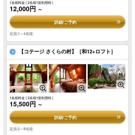
1名様料金
( 2名様1室利用時 )
12,000円
～
詳細/ご予約
定員:1～4名様
【コテージ さくらの村】［和12+ロフト］
1名様料金
( 2名様1室利用時 )
15,500円
～
詳細/ご予約
定員:2～8名様