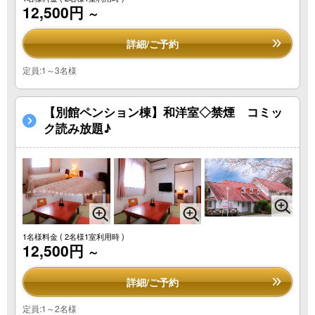
12,500円
～
詳細/ご予約
定員:1～3名様
【別館ペンション棟】和洋室◇禁煙 コミッ
ク読み放題♪
1名様料金
( 2名様1室利用時 )
12,500円
～
詳細/ご予約
定員:1～2名様