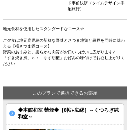
ド事前決済（タイムデザイン手
u
配旅行）
s
地元食材を使用したスタンダードなコース☆
ご夕食は地元鹿児島の新鮮な野菜とさつま地鶏と黒豚を同時に味わ
える【桜さつま鍋コース】
野菜のあまみと、柔らかな肉質がお口いっぱいに広がります♪
「すき焼き風」ｏｒ「ゆず胡椒」お好みの味付けでお召し上がりく
ださい
このプランで選択できるお部屋
◆本館和室 禁煙◆［8帖+広縁］～くつろぎ純
和室～