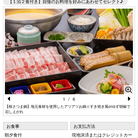
【１泊２食付き】自慢のお料理を好みにあわせてセレクト♪
1
/
6
Pr
N
【桜さつま鍋】地元食材を使用したアツアツお鍋☆すき焼き風orゆず胡椒で
召し上がれ
e
e
vi
xt
お食事
お支払方法
o
朝夕食付
現地決済またはクレジットカー