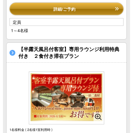
詳細/ご予約
定員
1～4名様
【半露天風呂付客室】専用ラウンジ利用特典
付き ２食付き滞在プラン
1名様料金
( 2名様1室利用時 )