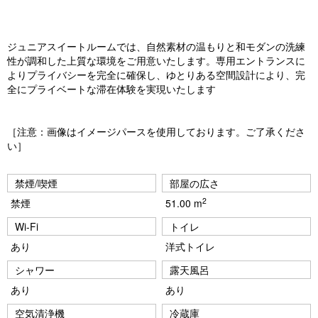
vi
xt
o
ジュニアスイートルームでは、自然素材の温もりと和モダンの洗練
u
性が調和した上質な環境をご用意いたします。専用エントランスに
よりプライバシーを完全に確保し、ゆとりある空間設計により、完
s
全にプライベートな滞在体験を実現いたします
［注意：画像はイメージパースを使用しております。ご了承くださ
い］
禁煙/喫煙
部屋の広さ
2
禁煙
51.00 m
Wi-Fi
トイレ
あり
洋式トイレ
シャワー
露天風呂
あり
あり
空気清浄機
冷蔵庫