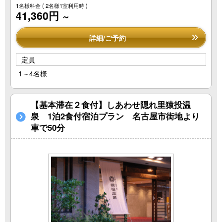
1名様料金
( 2名様1室利用時 )
41,360円
～
詳細/ご予約
定員
1～4名様
【基本滞在２食付】しあわせ隠れ里猿投温
泉 1泊2食付宿泊プラン 名古屋市街地より
車で50分