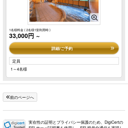
1名様料金
( 2名様1室利用時 )
33,000円
～
詳細/ご予約
定員
1～4名様
前のページへ
実在性の証明とプライバシー保護のため、DigiCertの
SSLサーバ証明書を使用し、SSL暗号化通信を実現し