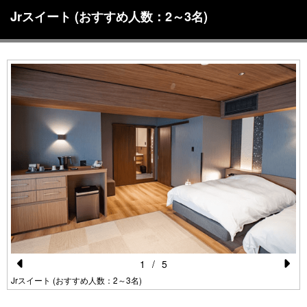
Jrスイート (おすすめ人数：2～3名)
1
/
5
Pr
N
Jrスイート (おすすめ人数：2～3名)
e
e