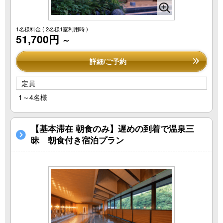
1名様料金
( 2名様1室利用時 )
51,700円
～
詳細/ご予約
定員
1～4名様
【基本滞在 朝食のみ】遅めの到着で温泉三
昧 朝食付き宿泊プラン