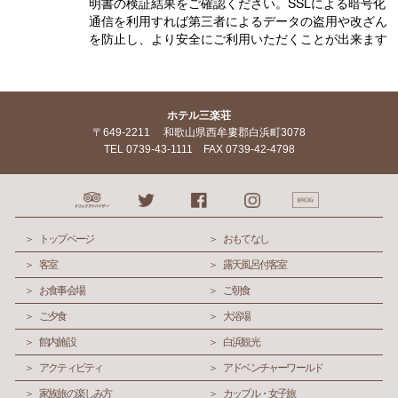
明書の検証結果をご確認ください。SSLによる暗号化
通信を利用すれば第三者によるデータの盗用や改ざん
を防止し、より安全にご利用いただくことが出来ます
ホテル三楽荘
〒649-2211 和歌山県西牟婁郡白浜町3078
TEL 0739-43-1111 FAX 0739-42-4798
トップページ
おもてなし
客室
露天風呂付客室
お食事会場
ご朝食
ご夕食
大浴場
館内施設
白浜観光
アクティビティ
アドベンチャーワールド
家族旅の楽しみ方
カップル・女子旅