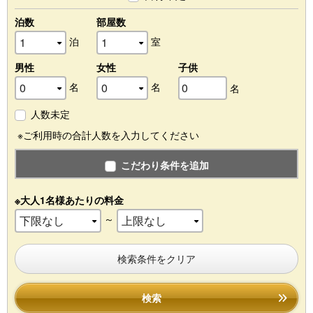
泊数
部屋数
泊
室
男性
女性
子供
名
名
名
人数未定
※ご利用時の合計人数を入力してください
こだわり条件を追加
※大人1名様あたりの料金
～
検索条件をクリア
検索