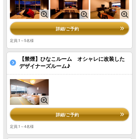
詳細/ご予約
定員:1～5名様
【禁煙】ひなこルーム オシャレに改装した
デザイナーズルーム♪
詳細/ご予約
定員:1～4名様