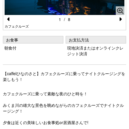
1
/
8
Pr
N
カフェクルーズ
e
e
お食事
お支払方法
vi
xt
朝食付
現地決済またはオンラインクレ
o
ジット決済
u
s
【caffelひなのさと】カフェクルーズに乗ってナイトクルージングを
楽しもう！
カフェクルーズに乗って素敵な夜のひと時を！
みくま川の雄大な景色を眺めながらのカフェクルーズでナイトクル
ージング！
夕食は近くの美味しいお食事処or居酒屋さんで!