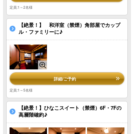
定員:1～2名様
【絶景！】 和洋室（禁煙）角部屋でカップ
ル・ファミリーに♪
詳細/ご予約
定員:1～5名様
【絶景！】ひなこスイート（禁煙）6F・7Fの
高層階確約♪