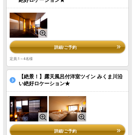
詳細/ご予約
定員:1～4名様
【絶景！】露天風呂付洋室ツイン みくま川沿
い絶好ロケーション★
詳細/ご予約