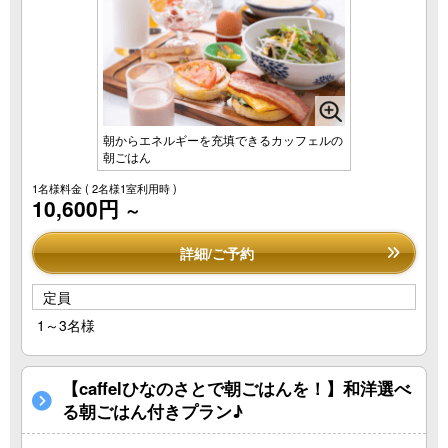
朝からエネルギーを充填できるカッフェルの
朝ごはん
1名様料金
( 2名様1室利用時 )
10,600円
～
詳細/ご予約
定員
1～3名様
【caffelひなのさとで朝ごはんを！】和洋選べ
る朝ごはん付きプラン♪