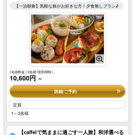
【一泊朝食】気軽な旅がお好きな方！夕食無しプラン♪
1名様料金
( 2名様1室利用時 )
10,600円
～
詳細/ご予約
定員
1～3名様
【caffelで気ままに過ごす一人旅】和洋選べる