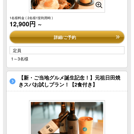
1名様料金
( 2名様1室利用時 )
12,900円
～
詳細/ご予約
定員
1～3名様
【新・ご当地グルメ誕生記念！】元祖日田焼
きスパお試しプラン！【2食付き】