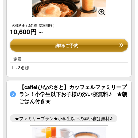
1名様料金
( 2名様1室利用時 )
10,600円
～
詳細/ご予約
定員
1～3名様
【caffelひなのさと】カッフェルファミリープ
ラン！小学生以下お子様の添い寝無料♪ ★朝
ごはん付き★
★ファミリープラン★小学生以下の添い寝は無料♪