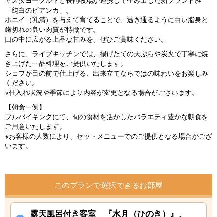
ヤスダヨーグルトと長岡牧場が連携して生み出した新ブランド豚
「純白のビアンカ」。
ホエイ（乳清）を与えて育てることで、透き通るように白い脂身と
歯切れの良い肉質が特徴です。
口の中に広がる上品な甘みを、ぜひご賞味ください。
さらに、ライブキッチンでは、揚げたての天ぷらや炭火で丁寧に焼
き上げた一品料理をご提供いたします。
シェフが目の前で仕上げる、出来立てならではの味わいをお楽しみ
ください。
※仕入れ状況や季節により内容が変更となる場合がございます。
【朝食一例】
フルバイキングにて、旬の食材を活かしたバラエティ豊かな朝食を
ご用意いたします。
※お客様の人数により、セットメニューでのご提供となる場合がござ
います。
このプランで選択できるお部屋
露天風呂付き客室 『水月（ひのき）』、