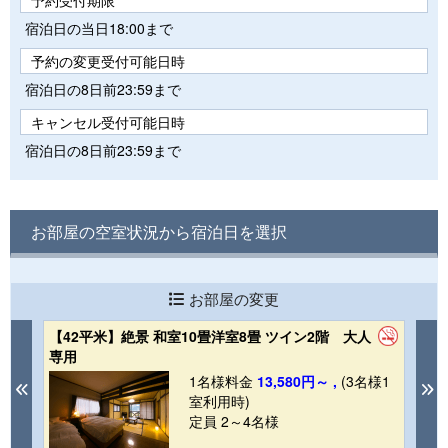
予約受付期限
宿泊日の当日18:00まで
予約の変更受付可能日時
宿泊日の8日前23:59まで
キャンセル受付可能日時
宿泊日の8日前23:59まで
お部屋の空室状況から宿泊日を選択
お部屋の変更
【42平米】絶景 和室10畳洋室8畳 ツイン2階 大人
【
専用
庫
1
1名様料金
13,580円～ ,
(3名様1
Previous
N
室利用時)
定員 2～4名様