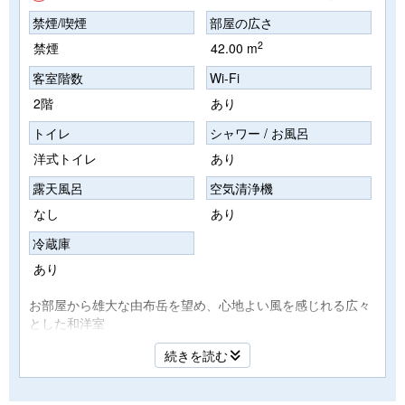
禁煙/喫煙
部屋の広さ
2
禁煙
42.00 m
客室階数
Wi-Fi
2階
あり
トイレ
シャワー / お風呂
洋式トイレ
あり
露天風呂
空気清浄機
なし
あり
冷蔵庫
あり
お部屋から雄大な由布岳を望め、心地よい風を感じれる広々
とした和洋室
和室10畳・洋室8畳の広々としたお部屋で洋室にはセミダブ
続きを読む
ルベットのツインルームでゆっくりとお過ごし頂けます。
※こちらは2階のお部屋でございます。
※専用露天風呂は付いていません。