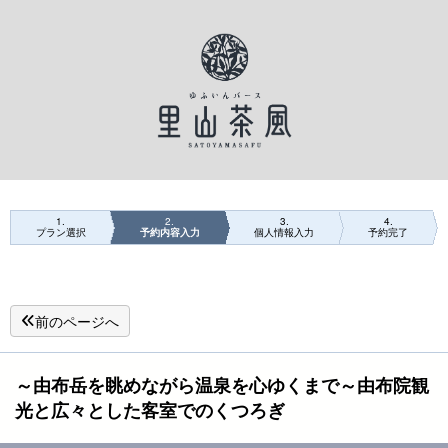
1
2
3
4
プラン選択
予約内容入力
個人情報入力
予約完了
前のページへ
～由布岳を眺めながら温泉を心ゆくまで～由布院観
光と広々とした客室でのくつろぎ