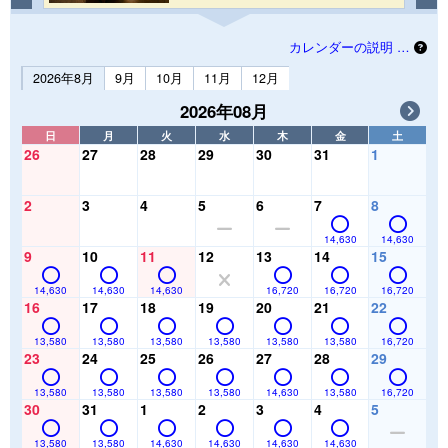
カレンダーの説明 …
2026年8月
9月
10月
11月
12月
2026年08月
日
月
火
水
木
金
土
26
27
28
29
30
31
1
2
3
4
5
6
7
8
14,630
14,630
9
10
11
12
13
14
15
14,630
14,630
14,630
16,720
16,720
16,720
16
17
18
19
20
21
22
13,580
13,580
13,580
13,580
13,580
13,580
16,720
23
24
25
26
27
28
29
13,580
13,580
13,580
13,580
14,630
13,580
16,720
30
31
1
2
3
4
5
13,580
13,580
14,630
14,630
14,630
14,630