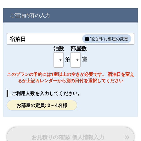
※お子様受入不可のお部屋です。
ご宿泊内容の入力
禁煙・インターネット可
■客室設備■
テレビ／衛星放送／電話／インターネット接続（無線LAN）
ポット／お茶セット／冷蔵庫／ドライヤー／電気スタンド
宿泊日
宿泊日/お部屋の変更
洗浄機付きトイレ／金庫／電子レンジ
泊数
部屋数
携帯電話充電器（貸出）／アイロン（貸出）
泊
室
■アメニティー■
ボディーソープ／シャンプー／コンディショナー／浴衣
洗顔ソープ／ハミガキセット／カミソリ／ブラシ／タオル／
このプランの予約には1室以上の空きが必要です。 宿泊日を変え
バスタオル
るか上記カレンダーから別の日付を選択してください
ご利用人数を入力してください。
お部屋の定員: 2～4名様
お見積りの確認/ 個人情報入力