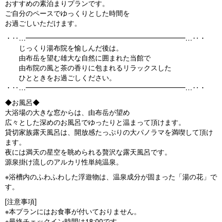
おすすめの素泊まりプランです。
o
ご自分のペースでゆっくりとした時間を
お過ごしいただけます。
u
・‥…━━━━━━━━━━━━━━━━━━━━━━━…‥・
s
じっくり湯布院を愉しんだ後は。
由布岳を望む雄大な自然に囲まれた当館で
由布院の風と茶の香りに包まれるリラックスした
ひとときをお過ごしください。
・‥…━━━━━━━━━━━━━━━━━━━━━━━…‥・
◆お風呂◆
大浴場の大きな窓からは、由布岳が望め
広々とした深めのお風呂でゆったりと温まって頂けます。
貸切家族露天風呂は、開放感たっぷりの大パノラマを満喫して頂け
ます。
夜には満天の星空を眺められる贅沢な露天風呂です。
源泉掛け流しのアルカリ性単純温泉。
※浴槽内のふわふわした浮遊物は、温泉成分が固まった「湯の花」で
す。
[注意事項]
※本プランにはお食事が付いておりません。
※最終チェックイン時間は18:00です。