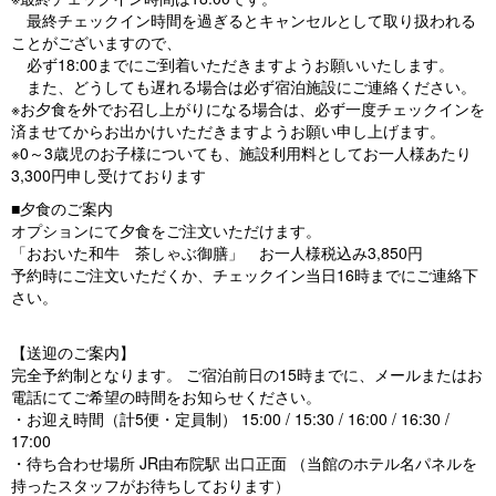
最終チェックイン時間を過ぎるとキャンセルとして取り扱われる
ことがございますので、
必ず18:00までにご到着いただきますようお願いいたします。
また、どうしても遅れる場合は必ず宿泊施設にご連絡ください。
※お夕食を外でお召し上がりになる場合は、必ず一度チェックインを
済ませてからお出かけいただきますようお願い申し上げます。
※0～3歳児のお子様についても、施設利用料としてお一人様あたり
3,300円申し受けております
■夕食のご案内
オプションにて夕食をご注文いただけます。
「おおいた和牛 茶しゃぶ御膳」 お一人様税込み3,850円
予約時にご注文いただくか、チェックイン当日16時までにご連絡下
さい。
【送迎のご案内】
完全予約制となります。 ご宿泊前日の15時までに、メールまたはお
電話にてご希望の時間をお知らせください。
・お迎え時間（計5便・定員制） 15:00 / 15:30 / 16:00 / 16:30 /
17:00
・待ち合わせ場所 JR由布院駅 出口正面 （当館のホテル名パネルを
持ったスタッフがお待ちしております）