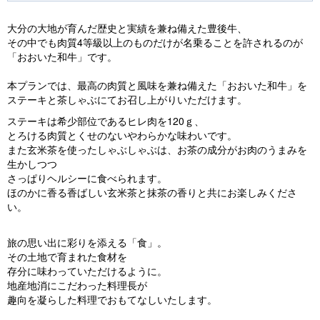
e
e
大分の大地が育んだ歴史と実績を兼ね備えた豊後牛、
vi
xt
その中でも肉質4等級以上のものだけが名乗ることを許されるのが
o
「おおいた和牛」です。
u
本プランでは、最高の肉質と風味を兼ね備えた「おおいた和牛」を
s
ステーキと茶しゃぶにてお召し上がりいただけます。
ステーキは希少部位であるヒレ肉を120ｇ、
とろける肉質とくせのないやわらかな味わいです。
また玄米茶を使ったしゃぶしゃぶは、お茶の成分がお肉のうまみを
生かしつつ
さっぱりヘルシーに食べられます。
ほのかに香る香ばしい玄米茶と抹茶の香りと共にお楽しみくださ
い。
旅の思い出に彩りを添える「食」。
その土地で育まれた食材を
存分に味わっていただけるように。
地産地消にこだわった料理長が
趣向を凝らした料理でおもてなしいたします。