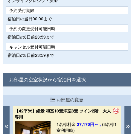
オンラインクレジット決済
予約受付期限
宿泊日の当日00:00まで
予約の変更受付可能日時
宿泊日の8日前23:59まで
キャンセル受付可能日時
宿泊日の8日前23:59まで
お部屋の空室状況から宿泊日を選択
お部屋の変更
【42平米】絶景 和室10畳洋室8畳 ツイン2階 大人
【
専用
庫
1
1名様料金
27,170円～ ,
(3名様1
Previous
N
室利用時)