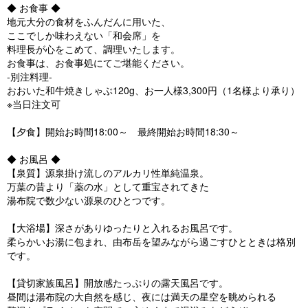
◆ お食事 ◆
地元大分の食材をふんだんに用いた、
ここでしか味わえない「和会席」を
料理長が心をこめて、調理いたします。
お食事は、お食事処にてご堪能ください。
-別注料理-
おおいた和牛焼きしゃぶ120g、お一人様3,300円（1名様より承り）
※当日注文可
【夕食】開始お時間18:00～ 最終開始お時間18:30～
◆ お風呂 ◆
【泉質】源泉掛け流しのアルカリ性単純温泉。
万葉の昔より「薬の水」として重宝されてきた
湯布院で数少ない源泉のひとつです。
【大浴場】深さがありゆったりと入れるお風呂です。
柔らかいお湯に包まれ、由布岳を望みながら過ごすひとときは格別
です。
【貸切家族風呂】開放感たっぷりの露天風呂です。
昼間は湯布院の大自然を感じ、夜には満天の星空を眺められる