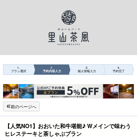
1
2
3
4
プラン選択
予約内容入力
個人情報入力
予約完了
前のページへ
【人気NO1】おおいた和牛堪能♪ Wメインで味わう
ヒレステーキと茶しゃぶプラン