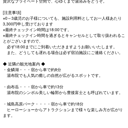
贅沢なプライベート空間で、心ゆくまで湯浴みをどうぞ。
[注意事項]
※0～3歳児のお子様についても、施設利用料としてお一人様あたり
3,300円申し受けております
※最終チェックイン時間は18:00です。
※最終チェックイン時間を過ぎるとキャンセルとして取り扱われるこ
とがございますので、
必ず18:00までにご到着いただきますようお願いいたします。
また、どうしても遅れる場合は必ず宿泊施設にご連絡ください。
◆ 近隣の観光地案内 ◆
・金鱗湖・・・宿から車で約8分
湯布院でも人気の癒しの自然が広がるスポットです。
・由布岳・・・宿から車で約13分
湯布院のシンボル美しい輪郭から豊後富士とも呼ばれています。
・城島高原パーク・・・・宿から車で約18分
ヒーローショーからアトラクションまで様々な楽しみ方が広がり
ます。