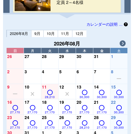
定員 2～4名様
カレンダーの説明 …
2026年8月
9月
10月
11月
12月
2026年08月
日
月
火
水
木
金
土
26
27
28
29
30
31
1
2
3
4
5
6
7
8
9
10
11
12
13
14
15
28,210
30,300
30,300
30,300
16
17
18
19
20
21
22
27,170
27,170
27,170
27,170
27,170
27,170
30,300
23
24
25
26
27
28
29
27,170
27,170
27,170
27,170
28,210
27,170
30,300
30
31
1
2
3
4
5