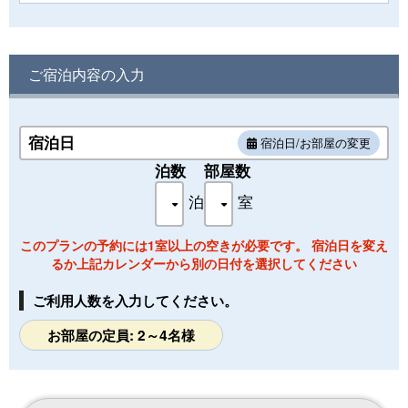
※こちらは2階のお部屋でございます。
※専用露天風呂は付いていません。
※お子様受入不可のお部屋です。
ご宿泊内容の入力
禁煙・インターネット可
■客室設備■
テレビ／衛星放送／電話／インターネット接続（無線LAN）
ポット／お茶セット／冷蔵庫／ドライヤー／電気スタンド
宿泊日
宿泊日/お部屋の変更
洗浄機付きトイレ／金庫／電子レンジ
泊数
部屋数
携帯電話充電器（貸出）／アイロン（貸出）
泊
室
■アメニティー■
ボディーソープ／シャンプー／コンディショナー／浴衣
洗顔ソープ／ハミガキセット／カミソリ／ブラシ／タオル／
このプランの予約には1室以上の空きが必要です。 宿泊日を変え
バスタオル
るか上記カレンダーから別の日付を選択してください
ご利用人数を入力してください。
お部屋の定員: 2～4名様