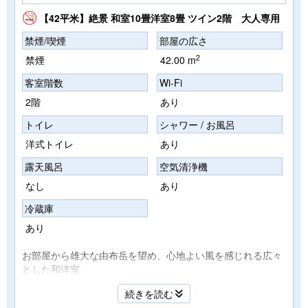
【42平米】絶景 和室10畳洋室8畳 ツイン2階 大人専用
禁煙/喫煙
部屋の広さ
2
禁煙
42.00 m
客室階数
Wi-Fi
2階
あり
トイレ
シャワー / お風呂
洋式トイレ
あり
露天風呂
空気清浄機
なし
あり
冷蔵庫
あり
お部屋から雄大な由布岳を望め、心地よい風を感じれる広々
とした和洋室
和室10畳・洋室8畳の広々としたお部屋で洋室にはセミダブ
続きを読む
ルベットのツインルームでゆっくりとお過ごし頂けます。