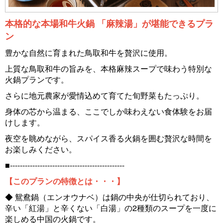
本格的な本場和牛火鍋 「麻辣湯」が堪能できるプラ
ン
豊かな自然に育まれた鳥取和牛を贅沢に使用。
上質な鳥取和牛の旨みを、本格麻辣スープで味わう特別な
火鍋プランです。
さらに地元農家が愛情込めて育てた旬野菜もたっぷり。
身体の芯から温まる、ここでしか味わえない食体験をお届
けします。
夜空を眺めながら、スパイス香る火鍋を囲む贅沢な時間を
お楽しみください。
■----------------------------------------------
【このプランの特徴とは・・・】
◆ 鴛鴦鍋（エンオウナベ）は鍋の中央が仕切られており、
辛い「紅湯」と辛くない「白湯」の2種類のスープを一度に
楽しめる中国の火鍋です。