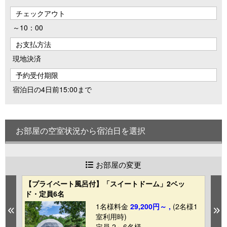
チェックアウト
～10：00
お支払方法
現地決済
予約受付期限
宿泊日の4日前15:00まで
お部屋の空室状況から宿泊日を選択
お部屋の変更
【プライベート風呂付】「スイートドーム」2ベッ
【
ド・定員6名
ッ
1
1名様料金
29,200円～ ,
(2名様1
Previous
N
室利用時)
定員 2～6名様