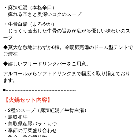
・麻辣紅湯（本格辛口）
痺れる辛さと奥深いコクのスープ
・牛骨白湯（まろやか）
じっくり煮出した牛骨の旨みが広がる優しい味わいのス
ープ
◆莫大な敷地にわずか6棟。冷暖房完備のドーム型テントで
ご滞在
◆嬉しいフリードリンクバーをご用意。
アルコールからソフトドリンクまで幅広く取り揃えており
ます。
■----------------------------------------------
【火鍋セット内容】
・2種のスープ（麻辣紅湯／牛骨白湯）
・鳥取和牛
・鳥取県産豚バラ・もつ
・季節の野菜盛り合わせ
・魚介・魚介練り物