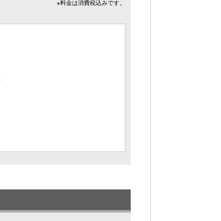
※料金は消費税込みです。
」
ます）、テレビ、無料Wi－Fi、加湿空気