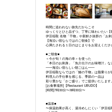
時間に追われない旅先だからこそ
ゆっくりとひと品ずつ、丁寧に味わいたい【
伊豆稲取 名物「干物」や新鮮さ抜群の「お
【海沿い宿ならではのご朝食】で
心満たされる１日のはじまりをお迎えくださ
■ご朝食■
＜今が旬！の海の幸＞を使った
「本日のお刺身」「魚介出汁のお味噌汁」な
━━海沿い宿らしい朝ごはん━━
伊豆稲取ならではの「鯵の干物」は脂乗りが
料理人の手仕事を感じる、季節の一品は
彩り豊かな「かご盛り」でご提供いたします
[お食事場所]【Restaurant UBUDO】
[時間]7時30分〜/8時30分〜
■温泉■
〜保温効果が高く、湯冷めしにくい「伊豆稲