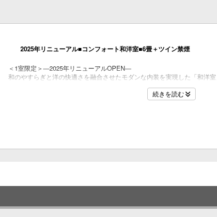
名
2025年リニューアル■コンフォート和洋室■6畳＋ツイン禁煙
＜1室限定＞―2025年リニューアルOPEN―
和のやすらぎと洋の快適さを融合させたモダンな内装を実現した「和洋室
名
段差の少ないバリアフリー設計で
続きを読む
ご年配の方や車椅子の方も安心してご利用いただけます。
心地よい潮風を感じながら、ゆったりとお過ごしいただけます。
■間取り■
和室6畳＋ツイン＋お風呂＋トイレ（洗浄機能付き）
名
※バリアフリー対応（段差の少ない設計）
■寝具■
シモンズベッド［セミダブル（120×200センチ）×2台］
布団［デュベスタイル・羽毛使用］
■眺望■
名
「海を望むお部屋」（一部オーシャンビュー）
■設備■
お風呂、洗面台、トイレ（洗浄機能付き）、冷蔵庫（空/自由にお使い頂け