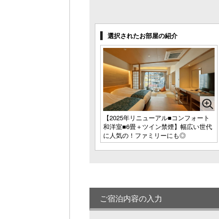
海眺望-ハイフロア■セミダブルツイン／
禁煙
1名様料金
18,300円～
(1
選択されたお部屋の紹介
様1室利用時)
定員 1～2名様
2025年リニューアル■コンフォート和洋
室■6畳＋ツイン禁煙
1名様料金
22,700円～
(1
様1室利用時)
定員 1～4名様
スタンダードフロア■温泉露天風呂付■
【2025年リニューアル■コンフォート
和室■10畳／禁煙
和洋室■6畳＋ツイン禁煙】幅広い世代
1名様料金
22,700円～
(1
に人気の！ファミリーにも◎
様1室利用時)
定員 1～4名様
スタンダードフロア■和室■10～15畳／
禁煙
1名様料金
17,200円～
(1
様1室利用時)
ご宿泊内容の入力
定員 1～5名様
スタンダードフロア■ファミリー和室