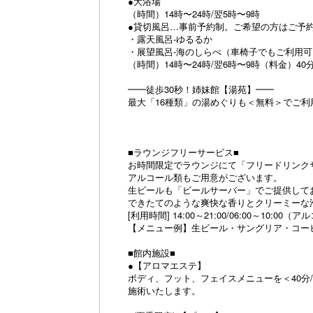
●大浴場
（時間）14時〜24時/翌5時〜9時
●貸切風呂…事前予約制。ご希望の方はご予
・露天風呂‐ゆるるか
・展望風呂‐海のしらべ（車椅子でもご利用可
（時間）14時〜24時/翌6時〜9時（料金）40
━━徒歩30秒！姉妹館【湯苑】━━
最大「16種類」の湯めぐりも＜無料＞でご利
■ラウンジフリーサービス■
お時間限定でラウンジにて「フリードリンク
アルコール類もご用意がございます。
生ビールも「ビールサーバー」でご提供して
できたてのような爽快な香りとクリーミーな
[利用時間] 14:00～21:00/06:00～10:
【メニュー例】生ビール・サングリア・コー
■館内施設■
●【アロマエステ】
ボディ、フット、フェイスメニューを＜40分/6
施術いたします。