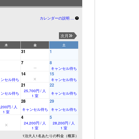
カレンダーの説明 …
次月
木
金
土
31
1
7
8
キャンセル待ち
14
15
ャンセル待ち
キャンセル待ち
21
22
25,700円 / 人
ャンセル待ち
キャンセル待ち
1 室
28
29
,200円 / 人
キャンセル待ち
キャンセル待ち
1 室
4
5
24,200円 / 人
28,200円 / 人
1 室
1 室
1泊大人1名あたりの料金（概算）