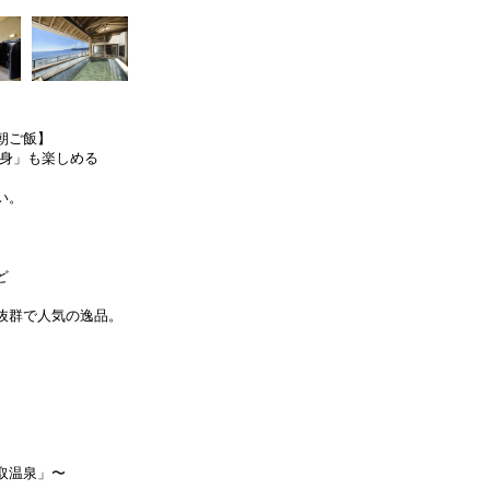
朝ご飯】
刺身」も楽しめる
い。
ど
抜群で人気の逸品。
。
取温泉」〜