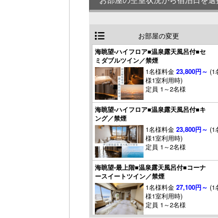
お部屋の変更
海眺望-ハイフロア■温泉露天風呂付■セ
ミダブルツイン／禁煙
1名様料金
23,800円～
(1
様1室利用時)
定員 1～2名様
海眺望-ハイフロア■温泉露天風呂付■キ
ング／禁煙
1名様料金
23,800円～
(1
様1室利用時)
定員 1～2名様
海眺望-最上階■温泉露天風呂付■コーナ
ースイートツイン／禁煙
1名様料金
27,100円～
(1
様1室利用時)
定員 1～2名様