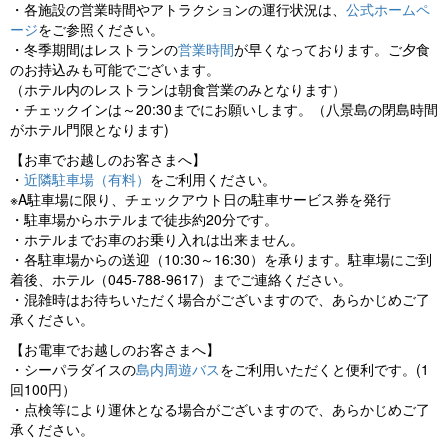
・各施設の営業時間やアトラクションの運行状況は、
公式ホームペ
ージ
をご参照ください。
・冬季期間はレストランの
営業時間
が早くなっております。ご夕食
のお持込みも可能でございます。
（ホテル内のレストランは朝食営業のみとなります）
・チェックインは～20:30までにお願いします。（八景島の閉島時間
がホテル門限となります)
【お車でお越しのお客さまへ】
・
近隣駐車場（有料）
をご利用ください。
※A駐車場に限り、チェックアウト日の駐車サービス券を発行
・駐車場からホテルまで徒歩約20分です。
・ホテルまでお車のお乗り入れは出来ません。
・各駐車場からの送迎（10:30～16:30）を承ります。駐車場にご到
着後、ホテル（045-788-9617）までご連絡ください。
・混雑時はお待ちいただく場合がございますので、あらかじめご了
承ください。
【お電車でお越しのお客さまへ】
・シーパラダイスの
島内周遊バス
をご利用いただくと便利です。(1
回100円）
・点検等により運休となる場合がございますので、あらかじめご了
承ください。