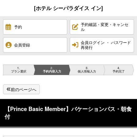
[ホテル シーパラダイス イン]
予約確認・変更・キャンセ
予約
ル
会員ログイン ・ パスワード
会員登録
再発行
1
2
3
4
プラン選択
予約内容入力
個人情報入力
予約完了
前のページへ
【Prince Basic Member】バケーションパス・朝食
付