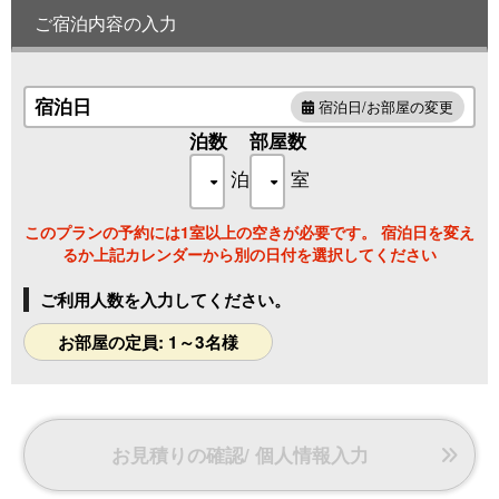
◆広さ ２１㎡
ご宿泊内容の入力
◆ベット 幅９０×１９５cm
◆４０型液晶テレビ
◆ユニットバス
◆ウォシュレット
宿泊日
宿泊日/お部屋の変更
◆テラス
泊数
部屋数
泊
室
このプランの予約には1室以上の空きが必要です。 宿泊日を変え
るか上記カレンダーから別の日付を選択してください
ご利用人数を入力してください。
お部屋の定員: 1～3名様
お見積りの確認/ 個人情報入力