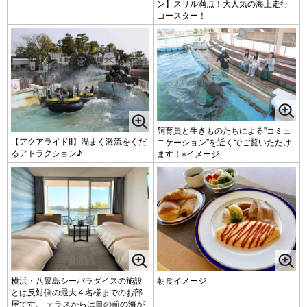
ン】スリル満点！大人気の海上走行
コースター！
飼育員と生きものたちによる"コミュ
【アクアライドII】渦まく激流をくだ
ニケーション"を近くでご覧いただけ
るアトラクション♪
ます！※イメージ
横浜・八景島シーパラダイスの施設
朝食イメージ
とは反対側の最大４名様までのお部
屋です。 テラスからは目の前の海が