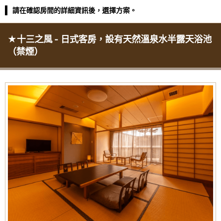
請在確認房間的詳細資訊後，選擇方案。
★十三之風 - 日式客房，設有天然溫泉水半露天浴池
（禁煙）