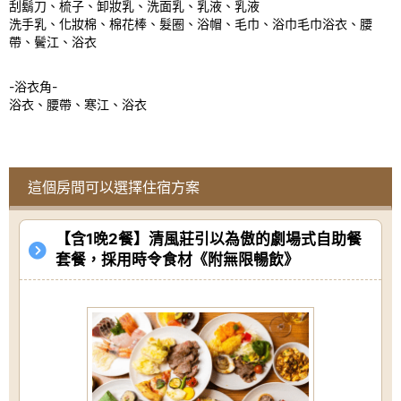
刮鬍刀、梳子、卸妝乳、洗面乳、乳液、乳液
洗手乳、化妝棉、棉花棒、髮圈、浴帽、毛巾、浴巾毛巾浴衣、腰
帶、鬢江、浴衣
-浴衣角-
浴衣、腰帶、寒江、浴衣
這個房間可以選擇住宿方案
【含1晚2餐】清風莊引以為傲的劇場式自助餐
套餐，採用時令食材《附無限暢飲》