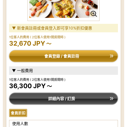
▼ 新會員註冊或會員登入即可享10%折扣優惠
1位客人的費用
( 2位客人使用1間房間時 )
32,670 JPY
～
會員登錄 / 會員註冊
▼ 一般費用
1位客人的費用
( 2位客人使用1間房間時 )
36,300 JPY
～
詳細內容 / 訂房
會員折扣
使用人數