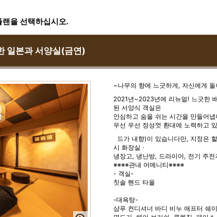
플랜을 선택하십시오.
 일본과 서양실(금연)
~나무의 향에 느긋하게, 자신에게 
2021년~2023년에 리뉴얼! 느긋한
된 서양식 객실은
안심하고 숨을 쉬는 시간을 만들어냅니
우선 우선 정성껏 환대에 노력하고 
드가 내향)이 있습니다만, 지정은 할 수 
시 화장실 ·
냉장고, 냉난방, 드라이어, 전기 주전
※※※※관내 어메니티※※※※
- 객실-
칫솔 핸드 타올
-대욕탕-
샴푸 컨디셔너 바디 비누 애프터 쉐이
면도기, 헤어 브러쉬, 클렌징, 페이스 