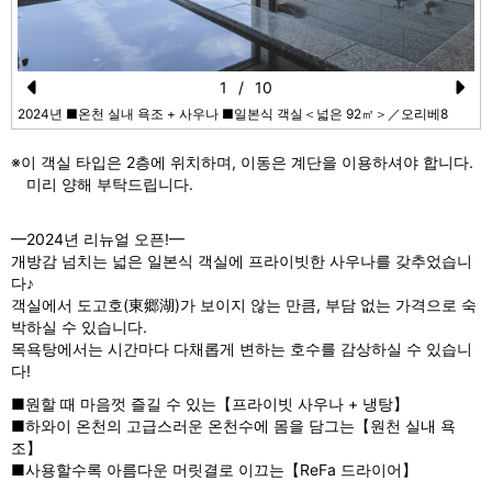
1
/
10
Pr
N
2024년 ■온천 실내 욕조 + 사우나 ■일본식 객실＜넓은 92㎡＞／오리베8
e
e
※이 객실 타입은 2층에 위치하며, 이동은 계단을 이용하셔야 합니다.
vi
xt
미리 양해 부탁드립니다.
o
━2024년 리뉴얼 오픈!━
u
개방감 넘치는 넓은 일본식 객실에 프라이빗한 사우나를 갖추었습니
s
다♪
객실에서 도고호(東郷湖)가 보이지 않는 만큼, 부담 없는 가격으로 숙
박하실 수 있습니다.
목욕탕에서는 시간마다 다채롭게 변하는 호수를 감상하실 수 있습니
다!
■원할 때 마음껏 즐길 수 있는【프라이빗 사우나 + 냉탕】
■하와이 온천의 고급스러운 온천수에 몸을 담그는【원천 실내 욕
조】
■사용할수록 아름다운 머릿결로 이끄는【ReFa 드라이어】