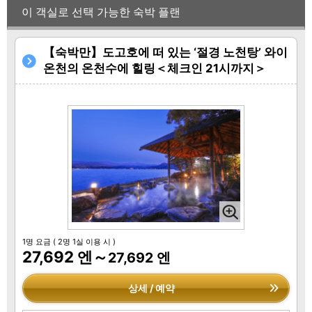
이 객실로 선택 가능한 숙박 플랜
【숙박만】도고호에 떠 있는 ‘절경 노천탕’ 와이
온천의 온천수에 힐링＜체크인 21시까지＞
1명 요금
( 2명 1실 이용 시 )
27,692 엔～
27,692 엔
상세 / 예약