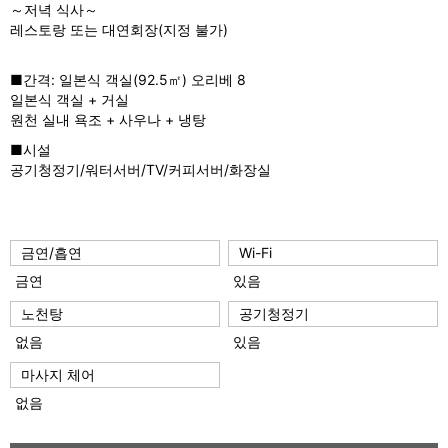
～저녁 식사～
레스토랑 또는 대연회장(지정 불가)
■간격: 일본식 객실(92.5㎡) 오리베 8
일본식 객실 + 거실
원천 실내 욕조 + 사우나 + 냉탕
■시설
공기청정기/워터서버/TV/커피서버/화장실
금연/흡연
Wi-Fi
금연
있음
노천탕
공기청정기
없음
있음
마사지 체어
없음