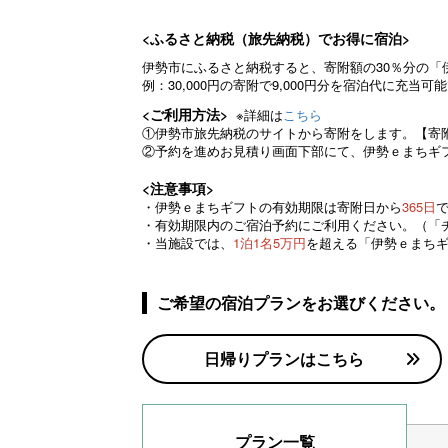
<ふるさと納税（旅先納税）でお得に宿泊>
伊勢市にふるさと納税すると、寄附額の30％分の「
例：30,000円の寄附で9,000円分を宿泊代に充当可
<ご利用方法>
※詳細は
こちら
①伊勢市旅先納税のサイトから寄附をします。【寄
②予約を進めお見積り画面下部にて、伊勢ｅまちギ
<注意事項>
・伊勢ｅまちギフトの有効期限は寄附日から
365日
・有効期限内のご宿泊予約にご利用ください。（「
・当施設では、
1泊1名5万円
を超える「伊勢ｅまち
ご希望の宿泊プランをお選びください。
日帰りプランはこちら
プラン一覧