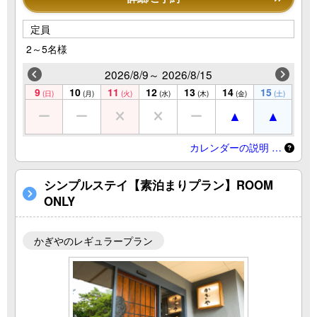
定員
2～5名様
2026/8/9～ 2026/8/15
9
10
11
12
13
14
15
(日)
(月)
(火)
(水)
(木)
(金)
(土)
カレンダーの説明 …
シンプルステイ【素泊まりプラン】ROOM
ONLY
かぎやのレギュラープラン