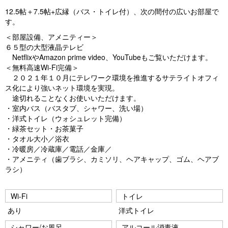
vi
xt
12.5帖＋7.5帖+広縁（バス・トイレ付）、次の間付の広いお部屋で
す。
o
＜部屋設備、アメニティー＞
u
６５型の大型液晶テレビ
s
NetflixやAmazon prime video、YouTubeもご覧いただけます。
＜無料高速Wi-Fi完備＞
２０２１年１０月にテレワーク環境を推進するサテライトオフィ
ス化により強いネット環境を実現。
途切れることなくお使いいただけます。
・室内バス（バスタブ、シャワー、洗い場）
・洋式トイレ（ウォシュレット完備）
・緑茶セット・お茶菓子
・タオル大小／浴衣
・冷暖房／冷蔵庫／電話／金庫／
・アメニティ（歯ブラシ、カミソリ、ヘアキャップ、ゴム、ヘアブ
ラシ）
Wi-Fi
トイレ
あり
洋式トイレ
シャワー/お風呂
アルコール消毒液