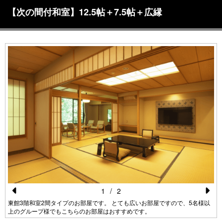
【次の間付和室】12.5帖＋7.5帖＋広縁
1
/
2
Pr
N
東館3階和室2間タイプのお部屋です。 とても広いお部屋ですので、5名様以
上のグループ様でもこちらのお部屋はおすすめです。
e
e