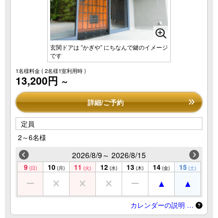
玄関ドアは ”かぎや” にちなんで鍵のイメージ
です
1名様料金
( 2名様1室利用時 )
13,200円
～
詳細/ご予約
定員
2～6名様
2026/8/9～ 2026/8/15
9
10
11
12
13
14
15
(日)
(月)
(火)
(水)
(木)
(金)
(土)
カレンダーの説明 …