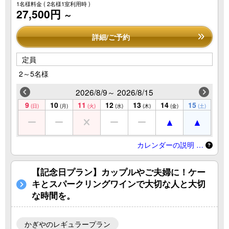
1名様料金
( 2名様1室利用時 )
27,500円
～
詳細/ご予約
定員
2～5名様
2026/8/9～ 2026/8/15
9
10
11
12
13
14
15
(日)
(月)
(火)
(水)
(木)
(金)
(土)
カレンダーの説明 …
【記念日プラン】カップルやご夫婦に！ケー
キとスパークリングワインで大切な人と大切
な時間を。
かぎやのレギュラープラン