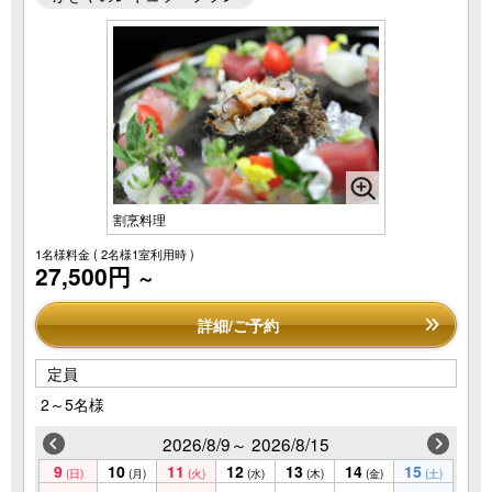
割烹料理
1名様料金
( 2名様1室利用時 )
27,500円
～
詳細/ご予約
定員
2～5名様
2026/8/9～ 2026/8/15
9
10
11
12
13
14
15
(日)
(月)
(火)
(水)
(木)
(金)
(土)