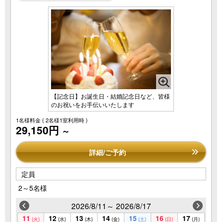
【記念日】お誕生日・結婚記念日など、皆様
のお祝いをお手伝いいたします
1名様料金
( 2名様1室利用時 )
29,150円
～
詳細/ご予約
定員
2～5名様
2026/8/11～ 2026/8/17
11
12
13
14
15
16
17
(火)
(水)
(木)
(金)
(土)
(日)
(月)