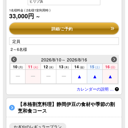
ヒリゾ浜
1名様料金
( 2名様1室利用時 )
33,000円
～
詳細/ご予約
定員
2～6名様
2026/8/10～ 2026/8/16
10
11
12
13
14
15
16
(月)
(火)
(水)
(木)
(金)
(土)
(日)
カレンダーの説明 …
【本格割烹料理】静岡伊豆の食材や季節の割
烹和食コース
かぎやのレギュラープラン