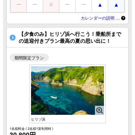
カレンダーの説明 …
【夕食のみ】ヒリゾ浜へ行こう！乗船所まで
の送迎付きプラン最高の夏の思い出に！
期間限定プラン
ヒリゾ浜
1名様料金
( 2名様1室利用時 )
30,800円
～