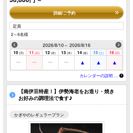
詳細/ご予約
定員
2～6名様
2026/8/10～ 2026/8/16
10
11
12
13
14
15
16
(月)
(火)
(水)
(木)
(金)
(土)
(日)
カレンダーの説明 …
【南伊豆特産！】伊勢海老をお造り・焼き
お好みの調理法で食す♪
かぎやのレギュラープラン