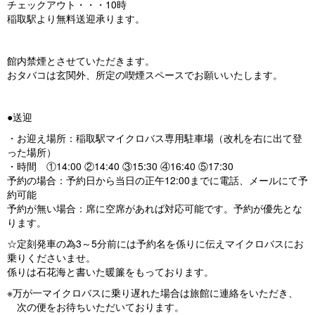
チェックアウト・・・10時
稲取駅より無料送迎承ります。
館内禁煙とさせていただきます。
おタバコは玄関外、所定の喫煙スペースでお願いいたします。
●送迎
・お迎え場所：稲取駅マイクロバス専用駐車場（改札を右に出て登
った場所）
・時間 ①14:00 ②14:40 ③15:30 ④16:40 ⑤17:30
予約の場合：予約日から当日の正午12:00までに電話、メールにて予
約可能
予約が無い場合：席に空席があれば対応可能です。予約が優先とな
ります。
☆定刻発車の為3～5分前には予約名を係りに伝えマイクロバスにお
乗りくださいませ。
係りは石花海と書いた暖簾をもっております。
※万が一マイクロバスに乗り遅れた場合は旅館に連絡をいただき、
次の便をお待ちいただいております。