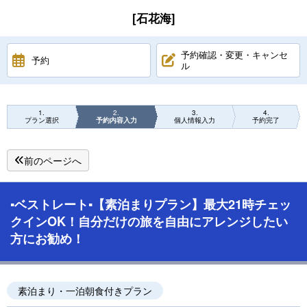
[石花海]
予約確認・変更・キャンセ
予約
ル
1
2
3
4
プラン選択
予約内容入力
個人情報入力
予約完了
前のページへ
▪️ベストレート▪️【素泊まりプラン】最大21時チェッ
クインOK！自分だけの旅を自由にアレンジしたい
方にお勧め！
素泊まり・一泊朝食付きプラン