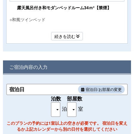
露天風呂付き和モダンベッドルーム34ｍ²【禁煙】
○和風ツインベッド
○オーシャンフロント
続きを読む
○34平米＋オーシャンビューの展望露天風呂
○全館Wi-Fi完備（無料）
ご宿泊内容の入力
宿泊日
宿泊日/お部屋の変更
泊数
部屋数
泊
室
このプランの予約には1室以上の空きが必要です。 宿泊日を変え
るか上記カレンダーから別の日付を選択してください