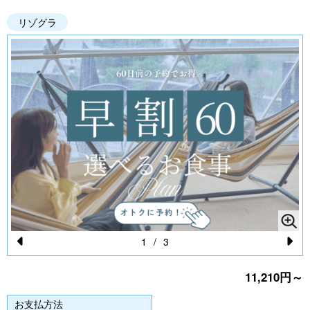
リゾグラ
1
/
3
Pr
N
11,210円～
e
e
vi
xt
お支払方法