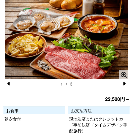
1
/
3
Pr
N
22,500円～
e
e
vi
xt
お食事
お支払方法
o
朝夕食付
現地決済またはクレジットカー
ド事前決済（タイムデザイン手
u
配旅行）