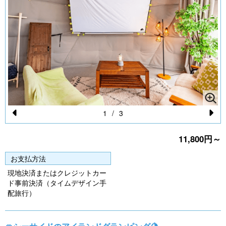
1
/
3
Pr
N
11,800円～
e
e
vi
xt
お支払方法
o
現地決済またはクレジットカー
ド事前決済（タイムデザイン手
u
配旅行）
s