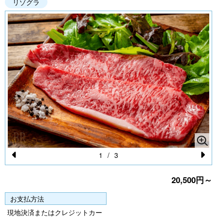
リゾグラ
1
/
3
Pr
N
20,500円～
e
e
vi
xt
お支払方法
o
現地決済またはクレジットカー