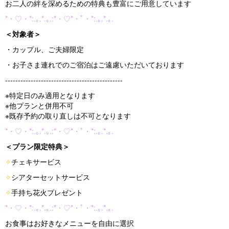
お二人の絆を深めるための特典も豊富にご用意しています
*・♡・*:.｡.*.｡.:*・♡*・ﾟ・*:.｡.*.｡.
＜対象者＞
・カップル、ご夫婦限定
・お子さま連れでのご宿泊はご遠慮いただいております
----------------------------------------------
※特定日のみ適用となります
※他プランと併用不可
※既存予約の取り直しは不可となります
*・♡・*:.｡.*.｡.:*・♡*・ﾟ・*:.｡.*.｡.
＜プラン限定特典＞
✧
チェキサービス
✧
シアターセットサービス
✧
手持ち花火プレゼント
*・♡・*:.｡.*.｡.:*・♡*・ﾟ・*:.｡.*.｡.
お食事はお好きなメニューを自由に選択