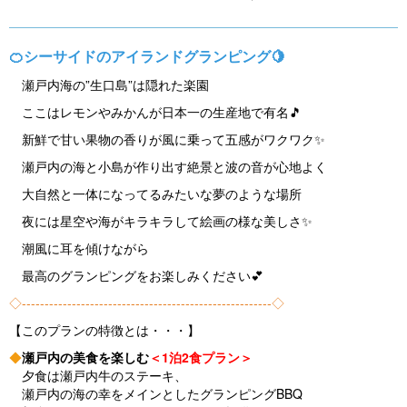
s
🍊シーサイドのアイランドグランピング🍋
瀬戸内海の”生口島”は隠れた楽園
ここはレモンやみかんが日本一の生産地で有名🎵
新鮮で甘い果物の香りが風に乗って五感がワクワク✨
瀬戸内の海と小島が作り出す絶景と波の音が心地よく
大自然と一体になってるみたいな夢のような場所
夜には星空や海がキラキラして絵画の様な美しさ✨
潮風に耳を傾けながら
最高のグランピングをお楽しみください💕
◇-------------------------------------------------------◇
【このプランの特徴とは・・・】
◆
瀬戸内の美食を楽しむ
＜1泊2食プラン＞
夕食は瀬戸内牛のステーキ、
瀬戸内の海の幸をメインとしたグランピングBBQ