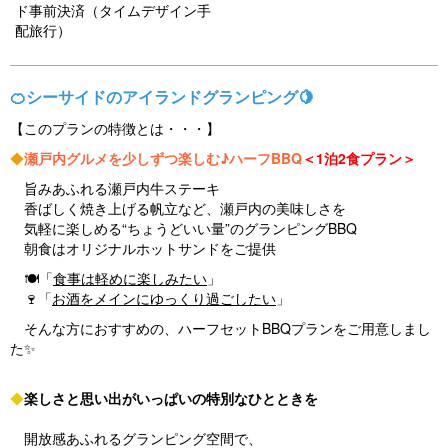
ド事前決済（タイムデザイン手
u
配旅行）
s
🍊シーサイドのアイランドグランピング🍋
【このプランの特徴とは・・・】
◆
瀬戸内グルメを少しずつ楽しむ♪ハーフBBQ
＜1泊2食プラン
＞
旨みあふれる瀬戸内牛ステーキ
香ばしく焼き上げる帆立など、瀬戸内の美味しさを
気軽に楽しめる“ちょうどいい量”のグランピングBBQ
朝食はオリジナルホットサンドをご提供
🍽️「
食事は軽めに楽しみたい
」
🍷「
お酒をメインにゆっくり過ごしたい
」
そんな方におすすめの、ハーフセットBBQプランをご用意しまし
た✨
◆
楽しさと思い出がいっぱいの特別なひとときを
開放感あふれるグランピング空間で、