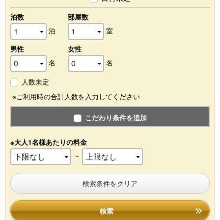
泊数
部屋数
泊
室
男性
女性
名
名
人数未定
※ご利用時の合計人数を入力してください
こだわり条件を追加
※大人1名様あたりの料金
～
検索条件をクリア
検索