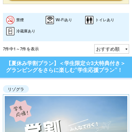
禁煙
Wi-Fiあり
トイレあり
冷蔵庫あり
7件中1～7件を表示
【夏休み学割プラン】＜学生限定☆3大特典付き＞
グランピングをさらに楽しむ”学生応援プラン”！
リゾグラ