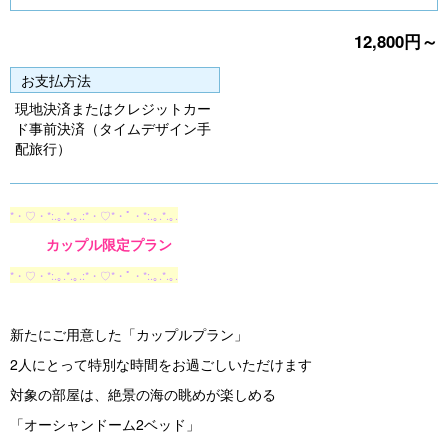
Pr
N
12,800円～
e
e
vi
xt
お支払方法
o
現地決済またはクレジットカー
ド事前決済（タイムデザイン手
u
配旅行）
s
*・♡・*:.｡.*.｡.:*・♡*・ﾟ・*:.｡.*.｡.
カップル限定プラン
*・♡・*:.｡.*.｡.:*・♡*・ﾟ・*:.｡.*.｡.
新たにご用意した「カップルプラン」
2人にとって特別な時間をお過ごしいただけます
対象の部屋は、絶景の海の眺めが楽しめる
「オーシャンドーム2ベッド」