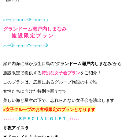
s
▹◃┄🍊┄▹◃┄🍋┄▹◃┄🍊
グランドーム瀬戸内しまなみ
施 設 限 定 プ ラ ン
▹◃┄🍋┄▹◃┄🍊┄▹◃┄🍋
瀬戸内海に浮かぶ生口島の”
グランドーム瀬戸内しまなみ
”から
施設限定で提供する
特別な女子会プラン
をご紹介！
このプランは、広島にあるグループ施設の中で唯一
女性たちに向けた特別企画です✨
美しい海と星空の下で、忘れられない女子会を演出します
※女子グループのお客様限定のプランとなります
ＳＰＥＣＩＡＬ ＧＩＦＴ
- - -▷◁.｡
｡.▷◁ - - -
🍦
夜アイス🍦
🌟
ドームイルミネーション
🌟