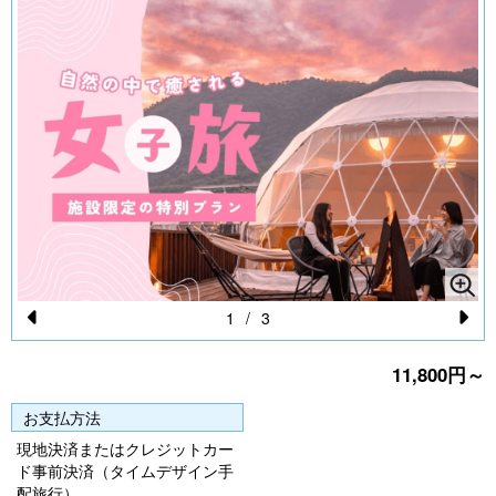
1
/
3
Pr
N
11,800円～
e
e
vi
xt
お支払方法
o
現地決済またはクレジットカー
ド事前決済（タイムデザイン手
u
配旅行）