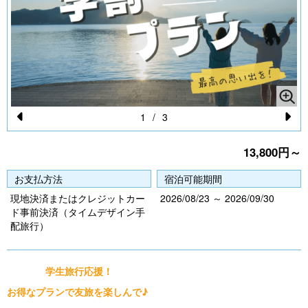
1
/
3
Pr
N
13,800円～
e
e
vi
xt
お支払方法
宿泊可能期間
o
現地決済またはクレジットカー
2026/08/23 ～ 2026/09/30
ド事前決済（タイムデザイン手
u
配旅行）
s
学生旅行応援！
お得なプランで友旅を楽しんで♪