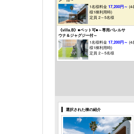
1名様料金
17,200円～
(4
様1棟利用時)
定員 2～5名様
《villa.B》■ペット可■～専用バレルサ
ウナ＆ジャグジー付～
1名様料金
17,200円～
(4
様1棟利用時)
定員 2～5名様
選択された棟の紹介