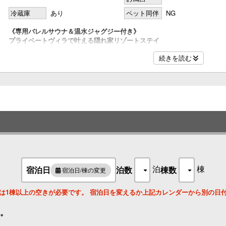
冷蔵庫
あり
ペット同伴
NG
《専用バレルサウナ＆温水ジャグジー付き》
プライベートヴィラで叶える隠れ家リゾートステイ
グランピング施設でも珍しい〈両面ガラス仕様〉の客室では、
続きを読む
目の前に広がる青い海と豊かな緑を一度に楽しむことができます。
室内には〈全窓ブラインド〉を完備しており、プライバシーも万全。
専用のバレルサウナや温水ジャグジーで心と体をととのえながら、
贅沢なひとときをお過ごしください。
定員：2～5名
ベッド数：セミダブルベット1台
シングルベッド 4台
泊
棟
宿泊日
泊数
棟数
宿泊日/棟の変更
設備：専用バレルサウナ・サウナポンチョ・温水ジャグジー
屋内キッチン、IHコンロ（1口）、冷蔵庫、電子レンジ、Wi-Fi
は1棟以上の空きが必要です。 宿泊日を変えるか上記カレンダーから別の日
調理器具、BBQグリル、電子レンジ、トースター、冷暖房
。