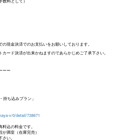
手数料として）
での現金決済でのお支払いをお願いしております。
トカード決済が出来かねますのであらかじめご了承下さい。
ーーー
まり・持ち込みプラン」
maya-v/0/detail/738671
典料込の料金です。
程が満室（在庫完売）
下さい。