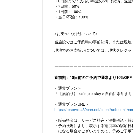
・8日前まで：支払い料金の5％（決済、返金
・7日前：50%
・1日前：100%
・当日/不泊：100％
※お支払い方法について※
当施設ではご予約時の事前決済、または現地
現地でのお支払いについては、現状クレジッ
ーーーーーーーーーーーーーーーーーーーー
直前割：10日前のご予約で通常より10%OFF
＜通常プラン＞
「【素泊り】＜simple stay＞自由に素泊
＜通常プランURL＞
https://reserve.489ban.net/client/setouchi-ha
・販売料金は、サービス料込・消費税込・特
・予約状況により、表示する割引率の宿泊日
になる場合がございますので、予めご了承