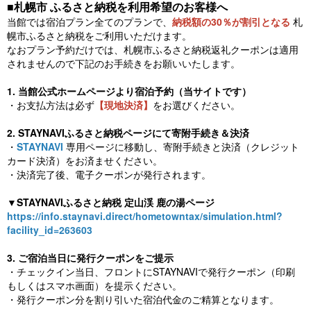
■札幌市 ふるさと納税を利用希望のお客様へ
当館では宿泊プラン全てのプランで、
納税額の30％が割引となる
札
幌市ふるさと納税をご利用いただけます。
なおプラン予約だけでは、札幌市ふるさと納税返礼クーポンは適用
されませんので下記のお手続きをお願いいたします。
1. 当館公式ホームページより宿泊予約（当サイトです）
・お支払方法は必ず
【現地決済】
をお選びください。
2. STAYNAVIふるさと納税ページにて寄附手続き＆決済
・
STAYNAVI
専用ページに移動し、寄附手続きと決済（クレジット
カード決済）をお済ませください。
・決済完了後、電子クーポンが発行されます。
▼STAYNAVIふるさと納税 定山渓 鹿の湯ページ
https://info.staynavi.direct/hometowntax/simulation.html?
facility_id=263603
3. ご宿泊当日に発行クーポンをご提示
・チェックイン当日、フロントにSTAYNAVIで発行クーポン（印刷
もしくはスマホ画面）を提示ください。
・発行クーポン分を割り引いた宿泊代金のご精算となります。