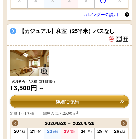
カレンダーの説明 …
【カジュアル】和室（25平米）バスなし
1名様料金
( 2名様1室利用時 )
13,500円
～
詳細/ご予約
2
定員:1～4名様
部屋の広さ:25.00 m
2026/8/20～ 2026/8/26
20
21
22
23
24
25
26
(木)
(金)
(土)
(日)
(月)
(火)
(水)