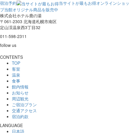
宿泊予約
当サイトが最もお得
オンラインショッ
プ
当館オリジナル商品を販売中
株式会社ホテル鹿の湯
〒061-2303 北海道札幌市南区
定山渓温泉西3丁目32
011-598-2311
follow us
CONTENTS
TOP
客室
温泉
食事
館内情報
お知らせ
周辺観光
ご宿泊プラン
交通アクセス
宿泊約款
LANGUAGE
日本語