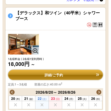
【デラックス】和ツイン（40平米）シャワー
ブース
1名様料金
( 2名様1室利用時 )
18,000円
～
詳細/ご予約
2
定員:1～3名様
部屋の広さ:40.00 m
2026/8/20～ 2026/8/26
20
21
22
23
24
25
26
(木)
(金)
(土)
(日)
(月)
(火)
(水)