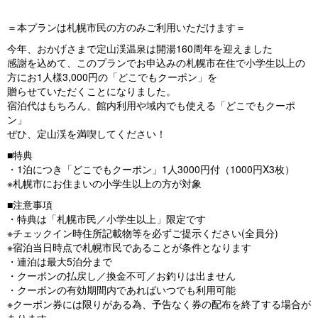
＝本プランは札幌市民の方のみご利用いただけます＝
今年、おかげさまで定山渓温泉は開湯160周年を迎えました
感謝を込めて、このプランでお申込みの札幌市在住で小学生以上の
方にお1人様3,000円の「どこでもクーポン」を
贈らせていただくことになりました。
宿泊代はもちろん、館内利用や域内でも使える「どこでもクーポ
ン」
ぜひ、定山渓を満喫してください！
■特典
・1泊につき「どこでもクーポン」1人3000円付（1000円X3枚）
※札幌市にお住まいの小学生以上の方が対象
■注意事項
・特典は「札幌市民／小学生以上」限定です
※チェックイン時住所記載物等を必ずご提示ください(全員分)
※宿泊当日時点で札幌市民であることが条件となります
・連泊は最大5泊分まで
・クーポンの払戻し／換金不可／お釣りは出ません
・クーポンの有効期間内であればいつでも利用可能
※クーポン券には限りがある為、予告なく券の配布を終了する場合が