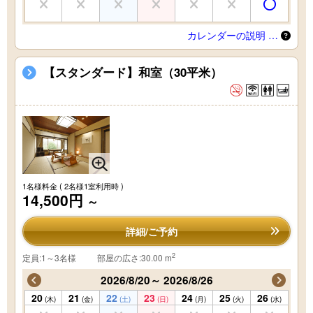
カレンダーの説明 …
【スタンダード】和室（30平米）
1名様料金
( 2名様1室利用時 )
14,500円
～
詳細/ご予約
2
定員:1～3名様
部屋の広さ:30.00 m
2026/8/20～ 2026/8/26
20
21
22
23
24
25
26
(木)
(金)
(土)
(日)
(月)
(火)
(水)