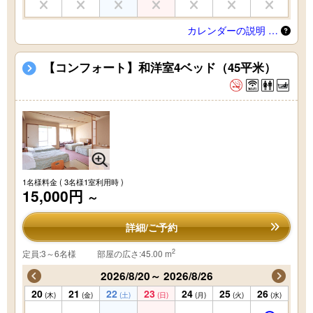
カレンダーの説明 …
【コンフォート】和洋室4ベッド（45平米）
1名様料金
( 3名様1室利用時 )
15,000円
～
詳細/ご予約
2
定員:3～6名様
部屋の広さ:45.00 m
2026/8/20～ 2026/8/26
20
21
22
23
24
25
26
(木)
(金)
(土)
(日)
(月)
(火)
(水)