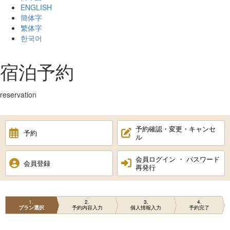
ENGLISH
簡体字
繁体字
한국어
宿泊予約
reservation
予約確認・変更・キャンセ
予約
ル
会員ログイン ・ パスワード
会員登録
再発行
1
2
3
4
プラン選択
予約内容入力
個人情報入力
予約完了