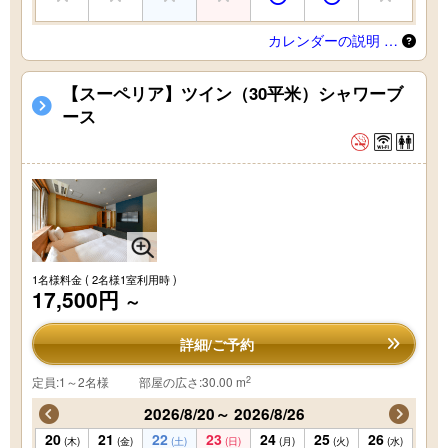
カレンダーの説明 …
【スーペリア】ツイン（30平米）シャワーブ
ース
1名様料金
( 2名様1室利用時 )
17,500円
～
詳細/ご予約
2
定員:1～2名様
部屋の広さ:30.00 m
2026/8/20～ 2026/8/26
20
21
22
23
24
25
26
(木)
(金)
(土)
(日)
(月)
(火)
(水)