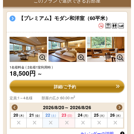
このプランで選択できるお部屋
【プレミアム】モダン和洋室（60平米）
1名様料金
( 2名様1室利用時 )
18,500円
～
詳細/ご予約
2
定員:1～4名様
部屋の広さ:60.00 m
2026/8/20～ 2026/8/26
20
21
22
23
24
25
26
(木)
(金)
(土)
(日)
(月)
(火)
(水)
カレンダーの説明 …