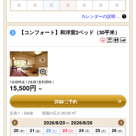
カレンダーの説明 …
【コンフォート】和洋室2ベッド（30平米）
1名様料金
( 2名様1室利用時 )
15,500円
～
詳細/ご予約
2
定員:1～3名様
部屋の広さ:30.00 m
2026/8/20～ 2026/8/26
20
21
22
23
24
25
26
(木)
(金)
(土)
(日)
(月)
(火)
(水)