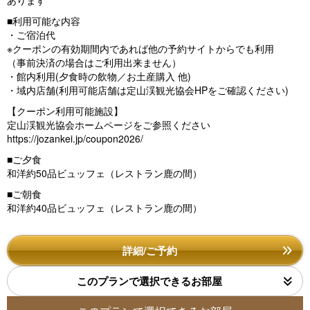
あります
■利用可能な内容
・ご宿泊代
※クーポンの有効期間内であれば他の予約サイトからでも利用
（事前決済の場合はご利用出来ません）
・館内利用(夕食時の飲物／お土産購入 他)
・域内店舗(利用可能店舗は定山渓観光協会HPをご確認ください)
【クーポン利用可能施設】
定山渓観光協会ホームページをご参照ください
https://jozankei.jp/coupon2026/
■ご夕食
和洋約50品ビュッフェ（レストラン鹿の間）
■ご朝食
和洋約40品ビュッフェ（レストラン鹿の間）
詳細/ご予約
このプランで選択できるお部屋