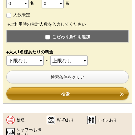
名
名
人数未定
※ご利用時の合計人数を入力してください
こだわり条件を追加
※大人1名様あたりの料金
～
検索条件をクリア
検索
禁煙
Wi-Fiあり
トイレあり
シャワー/お風
呂あり