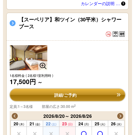
カレンダーの説明 …
【スーペリア】和ツイン（30平米）シャワー
ブース
1名様料金
( 2名様1室利用時 )
17,500円
～
詳細/ご予約
2
定員:1～3名様
部屋の広さ:30.00 m
2026/8/20～ 2026/8/26
20
21
22
23
24
25
26
(木)
(金)
(土)
(日)
(月)
(火)
(水)