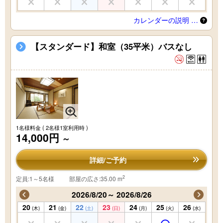
カレンダーの説明 …
【スタンダード】和室（35平米）バスなし
1名様料金
( 2名様1室利用時 )
14,000円
～
詳細/ご予約
2
定員:1～5名様
部屋の広さ:35.00 m
2026/8/20～ 2026/8/26
20
21
22
23
24
25
26
(木)
(金)
(土)
(日)
(月)
(火)
(水)