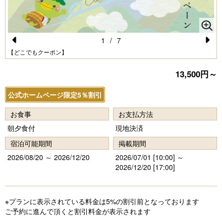
1
/
7
Pr
N
【どこでもクーポン】
e
e
13,500円～
vi
xt
公式ホームページ限定5％割引
o
u
お食事
お支払方法
s
朝夕食付
現地決済
宿泊可能期間
掲載期間
2026/08/20 ～ 2026/12/20
2026/07/01 [10:00] ～
2026/12/20 [17:00]
※プランに表示されている料金は5%の割引前となっております
ご予約に進んで頂くと割引料金が表示されます