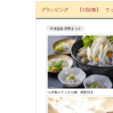
グランピング 【1泊2食】 て
牛滝温泉 四季まつり
≪夕食≫てっちり鍋 雑炊付き