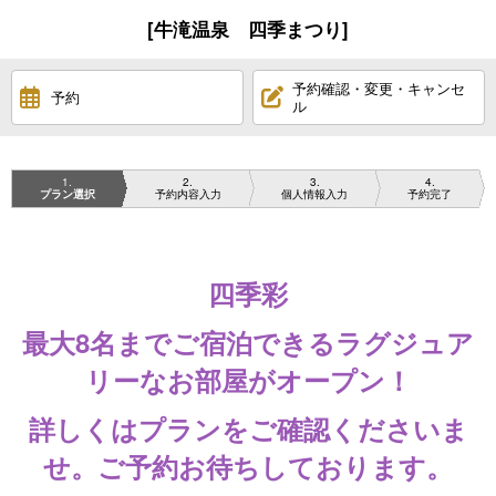
[牛滝温泉 四季まつり]
予約確認・変更・キャンセ
予約
ル
1
2
3
4
プラン選択
予約内容入力
個人情報入力
予約完了
四季彩
最大8名までご宿泊できるラグジュア
リーなお部屋がオープン！
詳しくはプランをご確認くださいま
せ。ご予約お待ちしております。