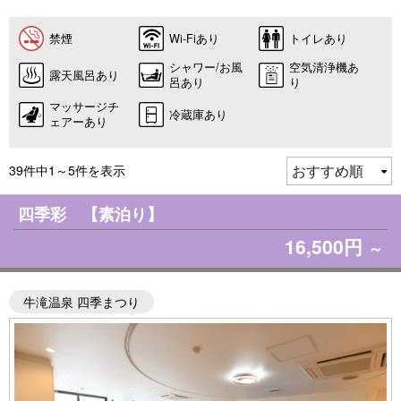
禁煙
Wi-Fiあり
トイレあり
シャワー/お風
空気清浄機あ
露天風呂あり
呂あり
り
マッサージチ
冷蔵庫あり
ェアーあり
39件中1～5件を表示
四季彩 【素泊り】
16,500円
～
牛滝温泉 四季まつり