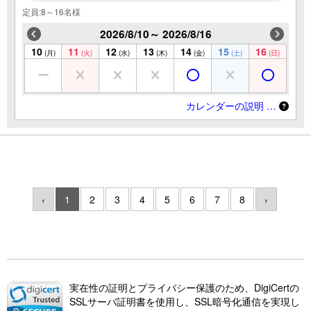
定員:8～16名様
2026/8/10～ 2026/8/16
10
11
12
13
14
15
16
(月)
(火)
(水)
(木)
(金)
(土)
(日)
カレンダーの説明 …
‹
1
2
3
4
5
6
7
8
›
実在性の証明とプライバシー保護のため、DigiCertの
SSLサーバ証明書を使用し、SSL暗号化通信を実現し