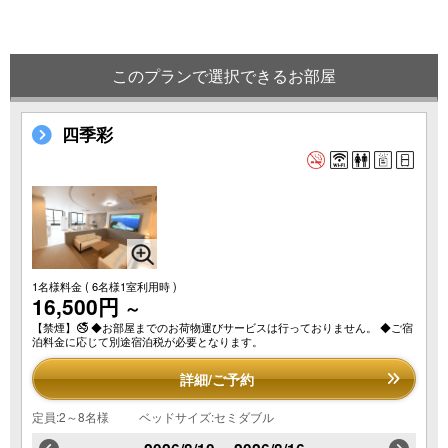
このプランで選択できるお部屋
四季彩
1名様料金
( 6名様1室利用時 )
16,500円
～
【禁煙】🚭 ◆お部屋までのお荷物運びサービスは行っておりません。 ◆ご宿
泊料金に応じて別途宿泊税が必要となります。
詳細/ご予約
定員:2～8名様
ベッドサイズ:セミダブル