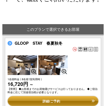
このプランで選択できるお部屋
GLOOP STAY 春夏秋冬
1名様料金
( 8名様1室利用時 )
16,720円
～
【禁煙】 ◆お部屋までのお荷物運びサービスは行っておりません。 ◆ご宿泊
料金に応じて別途宿泊税が必要となります。
詳細/ご予約