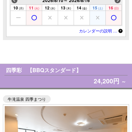
2026/8/10～ 2026/8/16
10
11
12
13
14
15
16
(月)
(火)
(水)
(木)
(金)
(土)
(日)
カレンダーの説明 …
四季彩 【BBQスタンダード】
24,200円
～
牛滝温泉 四季まつり