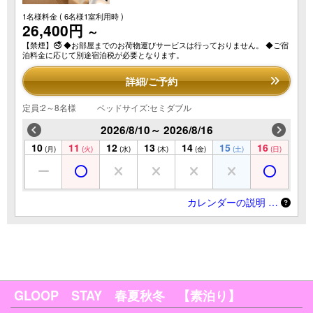
1名様料金
( 6名様1室利用時 )
26,400円
～
【禁煙】🚭 ◆お部屋までのお荷物運びサービスは行っておりません。 ◆ご宿
泊料金に応じて別途宿泊税が必要となります。
詳細/ご予約
定員:2～8名様
ベッドサイズ:セミダブル
2026/8/10～ 2026/8/16
10
11
12
13
14
15
16
(月)
(火)
(水)
(木)
(金)
(土)
(日)
カレンダーの説明 …
GLOOP STAY 春夏秋冬 【素泊り】