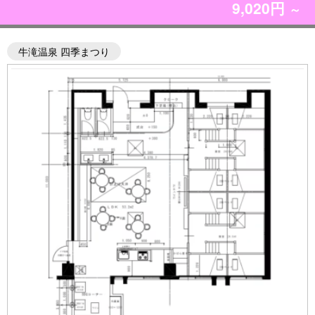
9,020円
～
牛滝温泉 四季まつり