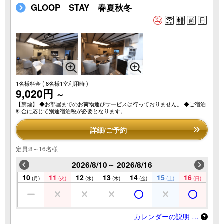
GLOOP STAY 春夏秋冬
1名様料金
( 8名様1室利用時 )
9,020円
～
【禁煙】 ◆お部屋までのお荷物運びサービスは行っておりません。 ◆ご宿泊
料金に応じて別途宿泊税が必要となります。
詳細/ご予約
定員:8～16名様
2026/8/10～ 2026/8/16
10
11
12
13
14
15
16
(月)
(火)
(水)
(木)
(金)
(土)
(日)
カレンダーの説明 …