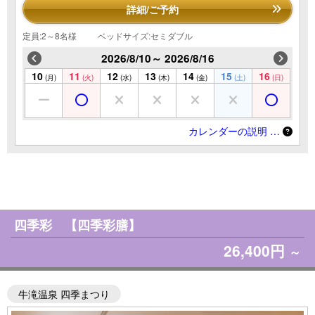
詳細/ご予約
定員:2～8名様
ベッドサイズ:セミダブル
2026/8/10～ 2026/8/16
10
11
12
13
14
15
16
(月)
(火)
(水)
(木)
(金)
(土)
(日)
カレンダーの説明 …
四季彩 【四季彩膳】
26,400円
～
牛滝温泉 四季まつり