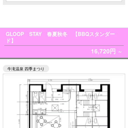
GLOOP STAY 春夏秋冬 【BBQスタンダー
ド】
16,720円
～
牛滝温泉 四季まつり