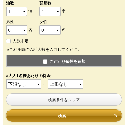
泊数
部屋数
泊
室
男性
女性
名
名
人数未定
※ご利用時の合計人数を入力してください
こだわり条件を追加
※大人1名様あたりの料金
～
検索条件をクリア
検索