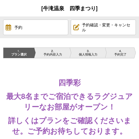
[牛滝温泉 四季まつり]
予約確認・変更・キャンセ
予約
ル
1
2
3
4
プラン選択
予約内容入力
個人情報入力
予約完了
四季彩
最大8名までご宿泊できるラグジュア
リーなお部屋がオープン！
詳しくはプランをご確認くださいま
せ。ご予約お待ちしております。