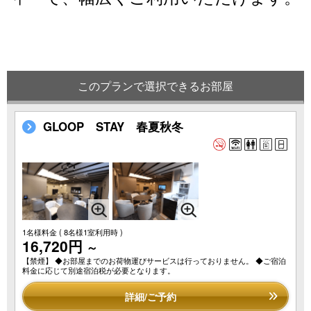
このプランで選択できるお部屋
GLOOP STAY 春夏秋冬
1名様料金
( 8名様1室利用時 )
16,720円
～
【禁煙】 ◆お部屋までのお荷物運びサービスは行っておりません。 ◆ご宿泊
料金に応じて別途宿泊税が必要となります。
詳細/ご予約