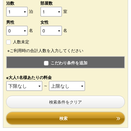
泊数
部屋数
泊
室
男性
女性
名
名
人数未定
※ご利用時の合計人数を入力してください
こだわり条件を追加
※大人1名様あたりの料金
～
検索条件をクリア
検索