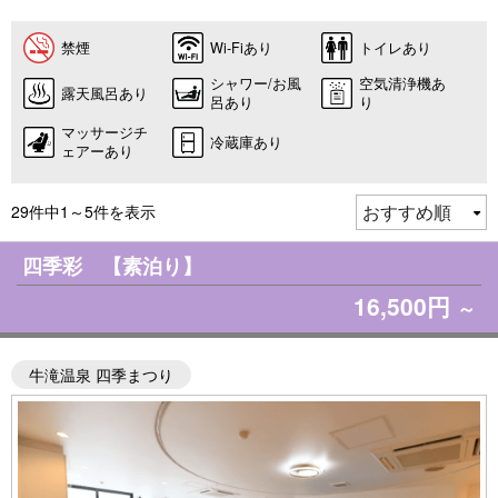
禁煙
Wi-Fiあり
トイレあり
シャワー/お風
空気清浄機あ
露天風呂あり
呂あり
り
マッサージチ
冷蔵庫あり
ェアーあり
29件中1～5件を表示
四季彩 【素泊り】
16,500円
～
牛滝温泉 四季まつり