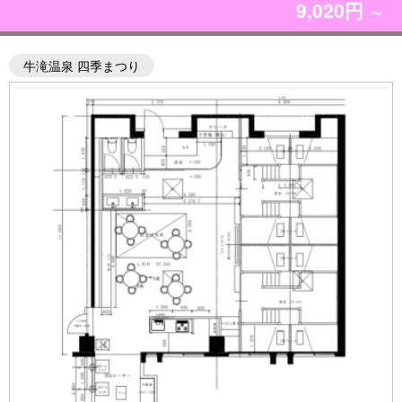
9,020円
～
牛滝温泉 四季まつり