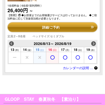
1名様料金
( 6名様1室利用時 )
26,400円
～
【禁煙】🚭 ◆お部屋までのお荷物運びサービスは行っておりません。 ◆ご宿
泊料金に応じて別途宿泊税が必要となります。
詳細/ご予約
定員:2～8名様
ベッドサイズ:セミダブル
2026/8/13～ 2026/8/19
13
14
15
16
17
18
19
(木)
(金)
(土)
(日)
(月)
(火)
(水)
カレンダーの説明 …
GLOOP STAY 春夏秋冬 【素泊り】