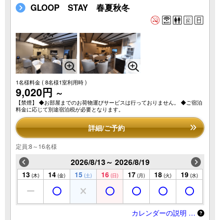
GLOOP STAY 春夏秋冬
1名様料金
( 8名様1室利用時 )
9,020円
～
【禁煙】 ◆お部屋までのお荷物運びサービスは行っておりません。 ◆ご宿泊
料金に応じて別途宿泊税が必要となります。
詳細/ご予約
定員:8～16名様
2026/8/13～ 2026/8/19
13
14
15
16
17
18
19
(木)
(金)
(土)
(日)
(月)
(火)
(水)
カレンダーの説明 …