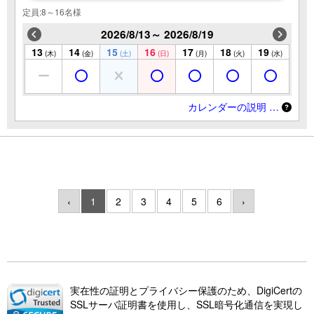
定員:8～16名様
2026/8/13～ 2026/8/19
13
14
15
16
17
18
19
(木)
(金)
(土)
(日)
(月)
(火)
(水)
カレンダーの説明 …
‹
1
2
3
4
5
6
›
実在性の証明とプライバシー保護のため、DigiCertの
SSLサーバ証明書を使用し、SSL暗号化通信を実現し