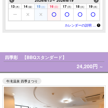
2026/8/13～ 2026/8/19
13
14
15
16
17
18
19
(木)
(金)
(土)
(日)
(月)
(火)
(水)
カレンダーの説明 …
四季彩 【BBQスタンダード】
24,200円
～
牛滝温泉 四季まつり