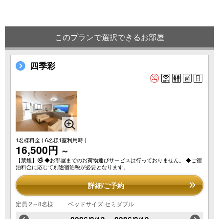
このプランで選択できるお部屋
四季彩
1名様料金
( 6名様1室利用時 )
16,500円
～
【禁煙】🚭 ◆お部屋までのお荷物運びサービスは行っておりません。 ◆ご宿
泊料金に応じて別途宿泊税が必要となります。
詳細/ご予約
定員:2～8名様
ベッドサイズ:セミダブル