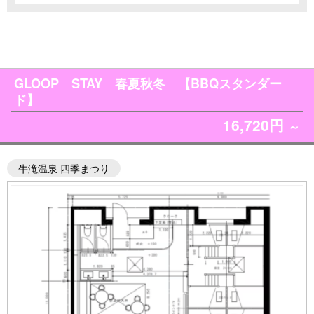
GLOOP STAY 春夏秋冬 【BBQスタンダー
ド】
16,720円
～
牛滝温泉 四季まつり