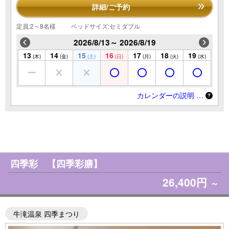
詳細/ご予約
定員:2～8名様
ベッドサイズ:セミダブル
2026/8/13～ 2026/8/19
13
14
15
16
17
18
19
(木)
(金)
(土)
(日)
(月)
(火)
(水)
カレンダーの説明 …
四季彩 【四季彩膳】
26,400円
～
牛滝温泉 四季まつり