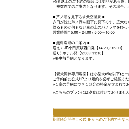
※5名以上のご予約の場合は仕切りがある為
複数席でのご案内となります。その場合、
■ 芦ノ湖を見下ろす天空温泉 ■
夕日が沈む芦ノ湖を眼下に見下ろす、広大な
遮るものが何もない空の上のパノラマをゆっ
営業時間/15:00～24:00 / 5:00～10:00
■ 無料送迎のご案内 ■
迎え）JR小田原駅西口発【14:20／16:00】
送り) ホテル発【9:30／11:10】
※要事前予約となります。
【愛犬同伴専用客室】は小型犬(6kg以下)
ご予約前に公式HPより規約を必ずご確認く
※１室の予約につき１頭分の料金が含まれてお
※こちらのプランには夕食は付いておりませ
期間限定開催！公式HPからのご予約で今なら1