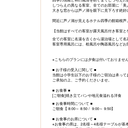
しつらえの異なる客室、全てのお部屋に「美
大きな窓からは芦ノ湖を眼下に見下ろす絶好
間近に芦ノ湖が見えるホテル四季の館箱根芦
【当館はすべての客室が露天風呂付き客室と
全ての客室に名湯を古くから湯治場として名
客室専用風呂には、桧風呂や陶器風呂などお
※こちらのプランには夕食は付いておりませ
■ お子様の受入に関して ■
当館は小学生以下のお子様のご宿泊は承って
ご承知の上、ご予約くださいませ。
■ お食事 ■
[ご朝食]焼き立てパンや地元食溢れる洋食
■ お食事時間について ■
ご朝食【 8:00～ 8:50 / 9:00～ 9:50】
■ お食事のお席について ■
※お食事の席は、2名様～4名様テーブルが基