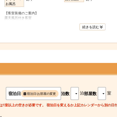
お風呂
【客室装備のご案内】
露天風呂付き客室
洋室41㎡(バルコニー含む)
名
続きを読む
ベット2台(最大2名様)
＜客室備品・アメニティー＞
露天風呂／洗浄器付きトイレ
洗面／電話／金庫／エアコン
液晶テレビ／冷蔵庫 （空の為ご自由にお使い下さい）
名
加湿空気清浄機／CDプレイヤー/コーヒーマシン
お茶セット／湯沸かしポット/ドライヤー
タオル／バスタオル／湯籠／剃刀
歯ブラシ／ボディーソープ／シャンプー／リンス
名
女性用アメニティー／館内着／スリッパ
泊
室
宿泊日
泊数
部屋数
宿泊日/お部屋の変更
は1室以上の空きが必要です。 宿泊日を変えるか上記カレンダーから別の日
。