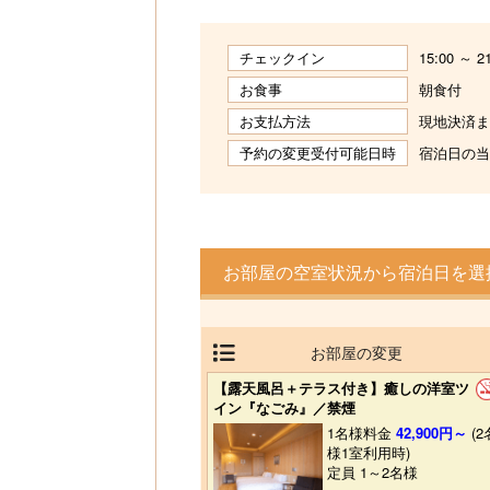
チェックイン
15:00 ～
お食事
朝食付
お支払方法
現地決済ま
予約の変更受付可能日時
宿泊日の当日
お部屋の空室状況から宿泊日を選
お部屋の変更
【露天風呂＋テラス付き】癒しの洋室ツ
イン『なごみ』／禁煙
1名様料金
42,900円～
(2
様1室利用時)
定員 1～2名様