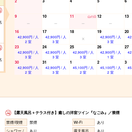
2
3
4
5
6
9
10
11
12
13
山の日
名
16
17
18
19
20
42,900円 / 人
42,900円 / 人
42,900円 / 人
42
2 室
3 室
3 室
23
24
25
26
27
42,900円 / 人
42,900円 / 人
42,900円 / 人
42,900円 / 人
42
3 室
3 室
3 室
1 室
名
30
31
1
2
3
42,900円 / 人
42,900円 / 人
45,100円 / 人
45,100円 / 人
45
2 室
3 室
2 室
2 室
名
【露天風呂＋テラス付き】癒しの洋室ツイン『なごみ』／禁煙
禁煙/喫煙
禁煙
Wi-Fi
あり
名
シャワー /
あり
露天風呂
あり