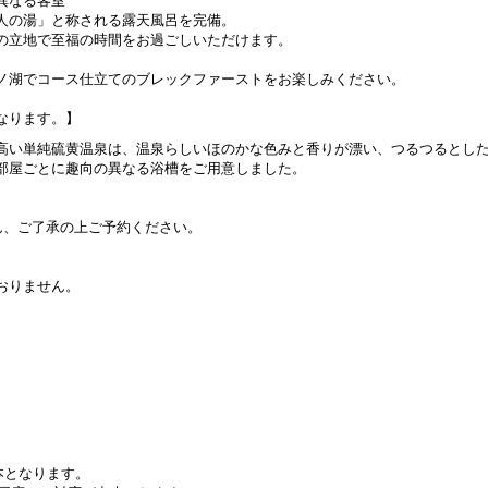
人の湯」と称される露天風呂を完備。
の立地で至福の時間をお過ごしいただけます。
ノ湖でコース仕立てのブレックファーストをお楽しみください。
なります。】
高い単純硫黄温泉は、温泉らしいほのかな色みと香りが漂い、つるつるとし
部屋ごとに趣向の異なる浴槽をご用意しました。
ん、ご了承の上ご予約ください。
おりません。
本となります。