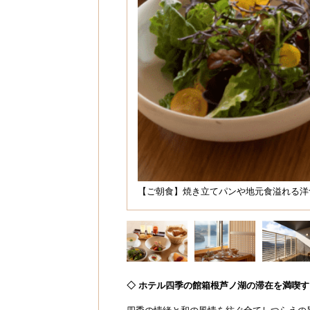
【ご朝食】焼き立てパンや地元食溢れる洋
◇ ホテル四季の館箱根芦ノ湖の滞在を満喫す
四季の情緒と和の風情を紡ぐ全てしつらえの