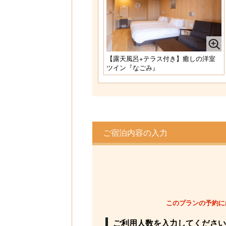
様1室利用時)
定員 1～4名様
【愛犬同伴専用客室】＜露天風呂＞洋室
ツインルーム／禁煙
1名様料金
45,650円～
(2
様1室利用時)
【露天風呂+テラス付き】癒しの洋室
定員 1～2名様
ツイン『なごみ』
【愛犬同伴専用客室】＜露天風呂＞洋室
＆洋室ツインルーム／禁煙
1名様料金
56,650円～
(2
様1室利用時)
定員 1～4名様
ご宿泊内容の入力
【愛犬同伴専用客室】＜露天風呂＞スイ
ートルーム『紅富士』禁煙
1名様料金
78,650円～
(2
様1室利用時)
定員 1～4名様
このプランの予約に
ご利用人数を入力してください