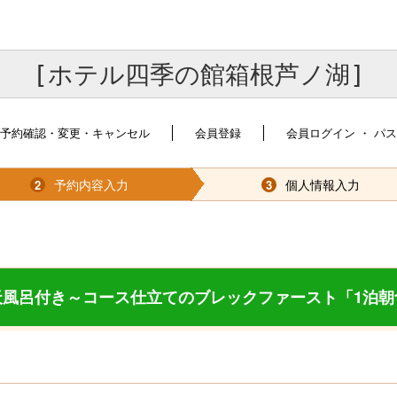
[ホテル四季の館箱根芦ノ湖]
予約確認・変更・キャンセル
会員登録
会員ログイン ・ パ
予約内容入力
個人情報入力
2
3
天風呂付き～コース仕立てのブレックファースト「1泊朝