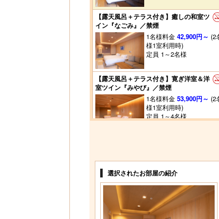
【露天風呂＋テラス付き】癒しの和室ツ
イン『なごみ』／禁煙
1名様料金
42,900円～
(2
様1室利用時)
定員 1～2名様
【露天風呂＋テラス付き】寛ぎ洋室＆洋
室ツイン『みやび』／禁煙
1名様料金
53,900円～
(2
様1室利用時)
定員 1～4名様
【露天風呂＋テラス付き】寛ぎ和室＆和
室ツイン『みやび』／禁煙
1名様料金
53,900円～
(2
様1室利用時)
選択されたお部屋の紹介
定員 1～4名様
【露天風呂＋テラス付き】スイートルー
ム『宝富士・赤富士』禁煙
1名様料金
72,600円～
(2