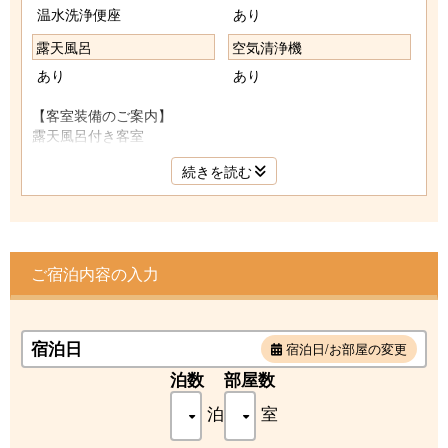
温水洗浄便座
あり
露天風呂
空気清浄機
あり
あり
【客室装備のご案内】
露天風呂付き客室
洋室41㎡(バルコニー含む)
続きを読む
ベット2台(最大2名様)
＜客室備品・アメニティー＞
露天風呂／洗浄器付きトイレ
洗面／電話／金庫／エアコン
ご宿泊内容の入力
液晶テレビ／冷蔵庫 （空の為ご自由にお使い下さい）
加湿空気清浄機／CDプレイヤー/コーヒーマシン
お茶セット／湯沸かしポット/ドライヤー
宿泊日
宿泊日/お部屋の変更
タオル／バスタオル／湯籠／剃刀
泊数
部屋数
歯ブラシ／ボディーソープ／シャンプー／リンス
泊
室
女性用アメニティー／館内着／スリッパ