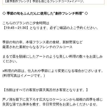
【夏季創作フレンチ】季節を感じるフレンチコース※イメージ。
vi
xt
o
◇ 季節の旬をふんだんに使用した"創作フレンチ料理" ◇
u
こちらのプランのご夕食時間は
s
【19:45～21:30】となります、必ずご確認の上ご予約ください。
季節の旬の幸、本場フランス産の食材、新鮮野菜など
厳選された素材からなるフレンチのフルコース
まるで皿を額縁にしたアートのような美しい料理の数々をお楽しみ
ください。
※料理の内容は、仕入れや季節により変更になる場合がございます。
(料理写真はイメージです。)
【当館はすべての客室が露天風呂付き客室となります。】
芦ノ湖を眼下に見下ろす広大なロケーションから箱根の四季を感じ
良質な湯でお身体を癒す、非日常空間をお楽しみくださいませ。