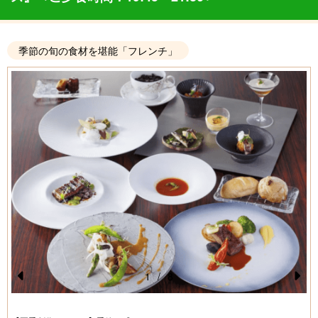
季節の旬の食材を堪能「フレンチ」
1
/
8
Pr
N
e
e