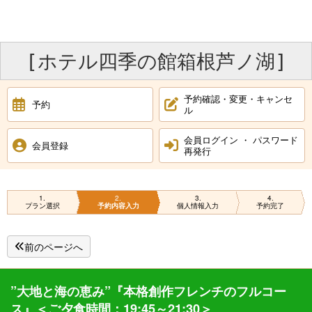
[ホテル四季の館箱根芦ノ湖]
予約確認・変更・キャンセ
予約
ル
会員ログイン ・ パスワード
会員登録
再発行
1
2
3
4
プラン選択
予約内容入力
個人情報入力
予約完了
前のページへ
”大地と海の恵み”『本格創作フレンチのフルコー
ス』＜ご夕食時間：19:45～21:30＞