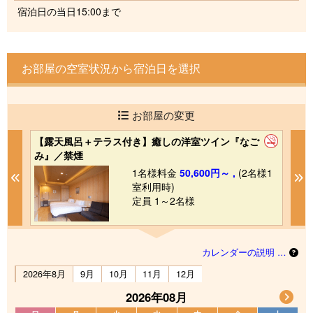
宿泊日の当日15:00まで
お部屋の空室状況から宿泊日を選択
お部屋の変更
【露天風呂＋テラス付き】癒しの洋室ツイン『なご
【
み』／禁煙
み
1
1名様料金
50,600円～ ,
(2名様1
Previous
N
室利用時)
定員 1～2名様
カレンダーの説明 …
2026年8月
9月
10月
11月
12月
2026年08月