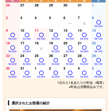
日
月
火
水
木
金
土
26
27
28
29
30
31
1
2
3
4
5
6
7
8
59,400
9
10
11
12
13
14
15
59,400
59,400
59,400
59,400
59,400
59,400
56,100
16
17
18
19
20
21
22
50,600
50,600
50,600
50,600
50,600
56,100
23
24
25
26
27
28
29
50,600
50,600
50,600
50,600
50,600
50,600
56,100
30
31
1
2
3
4
5
50,600
50,600
52,800
52,800
52,800
52,800
59,400
1泊大人1名あたりの料金（概算）
※料金は消費税込みです。
選択されたお部屋の紹介