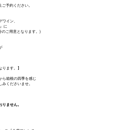
認の上ご予約ください。
グワイン、
』に
分のご用意となります。)
が
なります。】
から箱根の四季を感じ
しみくださいませ。
おりません。