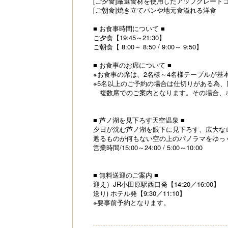
[ご夕食]厳選食材を使用したアップグレード
[ご朝食]焼き立てパンや地元食溢れる洋食
■ お食事時間について ■
ご夕食【19:45～21:30】
ご朝食【 8:00～ 8:50 / 9:00～ 9:50】
■ お食事のお席について ■
※お食事の席は、2名様～4名様テーブルが基
※5名以上のご予約の場合は仕切りがある為
複数席でのご案内となります。その場合、
■ 芦ノ湖を見下ろす天空温泉 ■
夕日が沈む芦ノ湖を眼下に見下ろす、広大な
遮るものが何もない空の上のパノラマをゆっ
営業時間/15:00～24:00 / 5:00～10:00
■ 無料送迎のご案内 ■
迎え）JR小田原駅西口発【14:20／16:00】
送り) ホテル発【9:30／11:10】
※要事前予約となります。