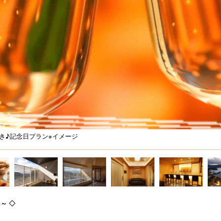
き♪記念日プラン※イメージ
n～ ◇