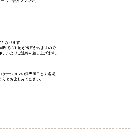
コース『会席フレンチ』
本となります。
、同席での対応が出来かねますので、
ホテルよりご連絡を差し上げます。
ロケーションの露天風呂と大浴場。
くりとお楽しみください。