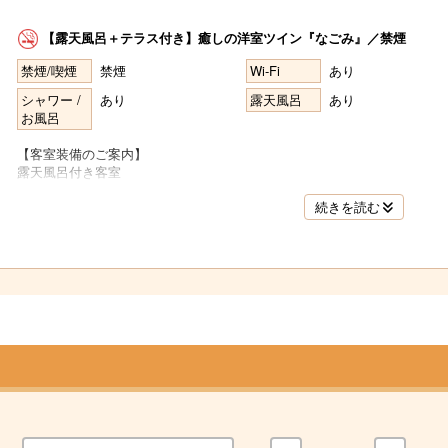
名
【露天風呂＋テラス付き】癒しの洋室ツイン『なごみ』／禁煙
禁煙/喫煙
禁煙
Wi-Fi
あり
シャワー /
あり
露天風呂
あり
名
お風呂
【客室装備のご案内】
露天風呂付き客室
洋室41㎡(バルコニー含む)
続きを読む
ベット2台(最大2名様)
＜客室備品・アメニティー＞
露天風呂／洗浄器付きトイレ
洗面／電話／金庫／エアコン
液晶テレビ／冷蔵庫 （空の為ご自由にお使い下さい）
加湿空気清浄機／CDプレイヤー/コーヒーマシン
お茶セット／湯沸かしポット/ドライヤー
タオル／バスタオル／湯籠／剃刀
歯ブラシ／ボディーソープ／シャンプー／リンス
女性用アメニティー／館内着／スリッパ