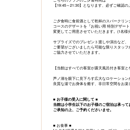
【19:45～21:30】となります、必ずご確
ご夕食時に食前酒として乾杯のスパークリン
コースのデザートを『お祝い用 特別デザート
変更してご用意させていただきます。(1名様
サプライズでのプレゼント渡しや演出など、
ご要望がございましたら可能な限りスタッフ
ご協力させていただきます。
【当館はすべての客室が露天風呂付き客室と
芦ノ湖を眼下に見下ろす広大なロケーション
良質な湯でお身体を癒す、非日常空間をお楽
■ お子様の受入に関して ■
当館は小学生以下のお子様のご宿泊は承って
ご承知の上、ご予約くださいませ。
■ お食事 ■