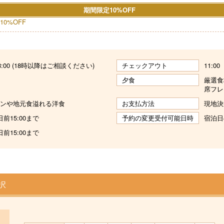
期間限定10%OFF
0%OFF
 18:00 (18時以降はご相談ください)
チェックアウト
11:00
夕食
厳選食
席フレ
ンや地元食溢れる洋食
お支払方法
現地決
前15:00まで
予約の変更受付可能日時
宿泊日
前15:00まで
択