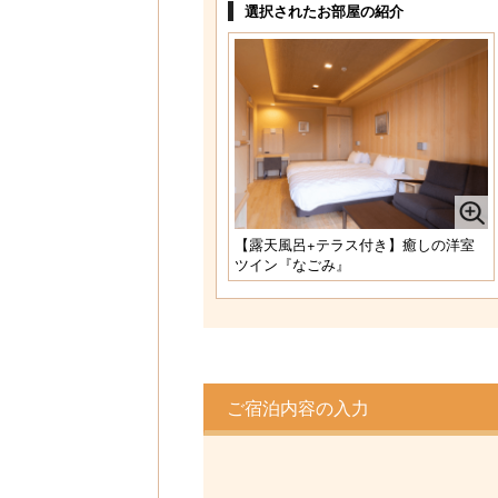
1名様料金
68,200円～
(2
選択されたお部屋の紹介
様1室利用時)
定員 1～4名様
【露天風呂＋テラス付き】スイートルー
ム『宝富士・赤富士』禁煙
1名様料金
86,900円～
(2
様1室利用時)
定員 1～4名様
【露天風呂+テラス付き】癒しの洋室
ツイン『なごみ』
ご宿泊内容の入力