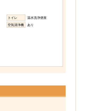
トイレ
温水洗浄便座
空気清浄機
あり