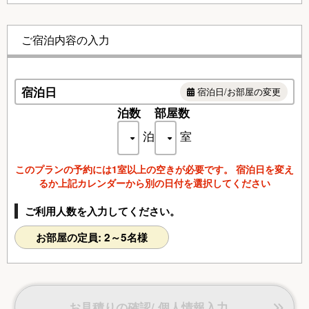
お部屋の露天風呂には山代1号泉の源泉のお湯を引き入れ、
24時間お好きな時にご利用いただけるようご用意いたしまし
ご宿泊内容の入力
た。
※お食事付きプランの場合、
朝夕のお食事は、お部屋食にて
ご用意させていただきます。
宿泊日
宿泊日/お部屋の変更
●客室設備
テレビ、衛星放送（無料）、DVDデッキ(貸出)、電話（内線
泊数
部屋数
のみ）、インターネット接続（無料Wi-Fi)、お茶セット、冷
泊
室
蔵庫、ドライヤー、電気スタンド、個別空調、洗浄機付トイ
レ/石鹸(液体)、ボディソープ、シャンプー、コンディショナ
ー、洗顔ソープ、歯磨きセット、カミソリ、シャワーキャッ
このプランの予約には1室以上の空きが必要です。 宿泊日を変え
プ、くし、ブラシ、タオル、バスタオル、浴衣
るか上記カレンダーから別の日付を選択してください
ご利用人数を入力してください。
お部屋の定員: 2～5名様
お見積りの確認/ 個人情報入力