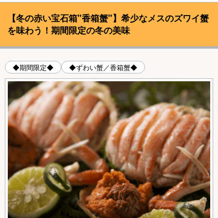
【冬の赤い宝石箱"香箱蟹"】希少なメスのズワイ蟹
を味わう！期間限定の冬の美味
◆期間限定◆
◆ずわい蟹／香箱蟹◆