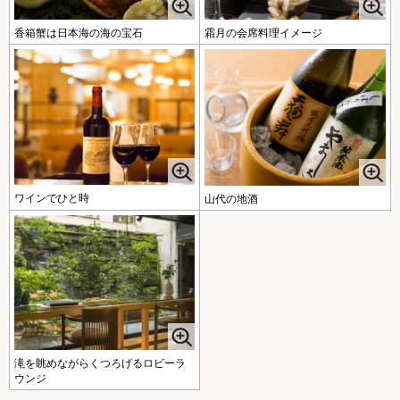
香箱蟹は日本海の海の宝石
霜月の会席料理イメージ
ワインでひと時
山代の地酒
滝を眺めながらくつろげるロビーラ
ウンジ