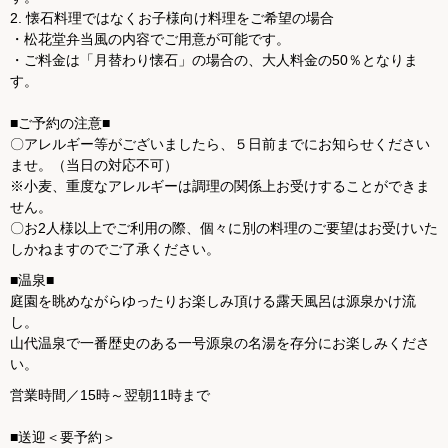
2. 懐石料理ではなくお子様向け料理をご希望の場合
・松花堂弁当風の内容でご用意が可能です。
・ご料金は「月替わり懐石」の場合の、大人料金の50％となりま
す。
■ご予約の注意■
〇アレルギー等がございましたら、５日前までにお知らせください
ませ。（当日の対応不可）
※小麦、重度なアレルギーは調理の関係上お受けすることができま
せん。
〇お2人様以上でご利用の際、個々に別の料理のご要望はお受けいた
しかねますのでご了承ください。
■温泉■
庭園を眺めながらゆったりお楽しみ頂ける露天風呂は源泉かけ流
し。
山代温泉で一番歴史のある一号源泉の名湯を存分にお楽しみくださ
い。
営業時間／15時～翌朝11時まで
■送迎＜要予約＞