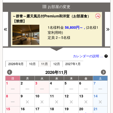
お部屋の変更
～群青～露天風呂付Premium和洋室（お部屋食）
～
【禁煙】
部
1
1名様料金
56,800円～ ,
(2名様1
Previous
N
室利用時)
定員 2～5名様
カレンダーの説明 …
2026年9月
10月
11月
12月
2027年1月
2026年11月
日
月
火
水
木
金
土
1
2
3
4
5
6
7
8
9
10
11
12
13
14
15
16
17
18
19
20
21