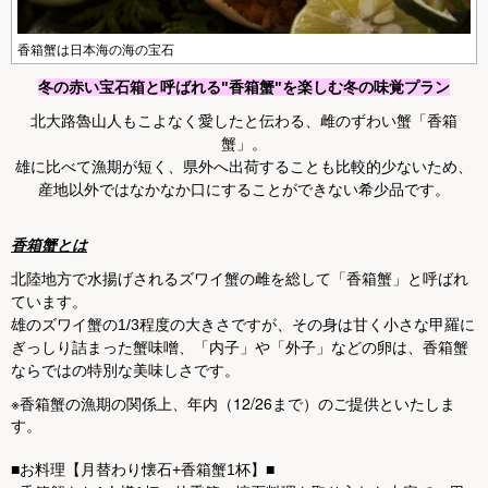
香箱蟹は日本海の海の宝石
冬の赤い宝石箱と呼ばれる"香箱蟹"を楽しむ冬の味覚プラン
北大路魯山人もこよなく愛したと伝わる、雌のずわい蟹「香箱
蟹」。
雄に比べて漁期が短く、県外へ出荷することも比較的少ないため、
産地以外ではなかなか口にすることができない希少品です。
香箱蟹とは
北陸地方で水揚げされるズワイ蟹の雌を総して「香箱蟹」と呼ばれ
ています。
雄のズワイ蟹の1/3程度の大きさですが、その身は甘く小さな甲羅に
ぎっしり詰まった蟹味噌、「内子」や「外子」などの卵は、香箱蟹
ならではの特別な美味しさです。
※香箱蟹の漁期の関係上、年内（12/26まで）のご提供といたしま
す。
■お料理【月替わり懐石+香箱蟹1杯】■