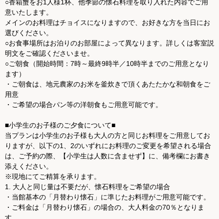
○香箱蟹をお1人様1杯、他季節の懐石料理を取り入れた内容でご用
意いたします。
メインのお料理はチョイスになりますので、お好きな方を当日にお
選びください。
○お食事場所はお泊りのお部屋によって異なります。詳しくは客室説
明文をご確認くださいませ。
○ご朝食（開始時間：7時～最終9時半／10時半までのご用意となり
ます）
・ご朝食は、地元農家のお米を釜炊きで頂くあたたかな和朝食をご
用意
・ご希望の場合パン等の洋朝食もご用意可能です。
■小学生のお子様のご夕食について■
当プランは小学生のお子様も大人の方と同じお料理をご用意してお
りますが、以下の1、2のいずれにお料理のご変更を希望される場合
は、ご予約の際、【小学生は人数に含ませず】に、備考欄にお書き
添えください。
※現地にてご精算を承ります。
1. 大人と同じ量は不要だが、懐石料理をご希望の場合
・当館基本の「月替わり懐石」に準じたお料理がご用意可能です。
・ご料金は「月替わり懐石」の場合の、大人料金の70％となりま
す。