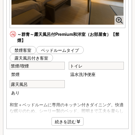
～群青～露天風呂付Premium和洋室（お部屋食）【禁
煙】
禁煙客室
ベッドルームタイプ
露天風呂付き客室
禁煙/喫煙
トイレ
禁煙
温水洗浄便座
露天風呂
あり
和室＋ベッドルームに専用のキッチン付きダイニング。快適
な眠りのため、シーリー製のベッド、照明まで工夫を凝らし
ました。
続きを読む
室内はコーナールームで目の前に山代の温泉街と薬王院、服
部神社など四季折々の風情と温泉街の情緒をお愉しみ頂けま
す。