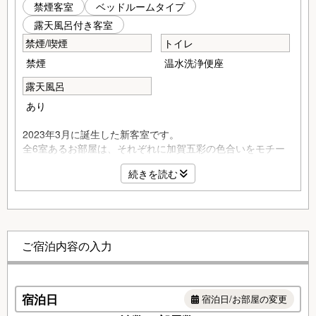
禁煙客室
ベッドルームタイプ
露天風呂付き客室
禁煙/喫煙
トイレ
禁煙
温水洗浄便座
露天風呂
あり
2023年3月に誕生した新客室です。
全6室あるお部屋は、それぞれに加賀五彩の色合いをモチー
フに、伝統と革新が融合する新感覚のしつらえでお客様をお
続きを読む
迎えいたします。ツインベッドやくつろぎのスペースを配し
た15畳の和室のほか、お部屋の露天風呂には山代温泉の1号
源泉を引き入れ、24時間お好きなときにいつでも温泉をお楽
しみいただけるようご用意しております。
※お食事付きプランの場合、朝夕のお食事は、個室食事処
ご宿泊内容の入力
「洗心館」にてご用意させていただきます。
●客室設備
テレビ、衛星放送（無料）、DVDデッキ(貸出)、電話（内線
宿泊日
宿泊日/お部屋の変更
のみ）、インターネット接続（無料Wi-Fi)、お茶セット、冷