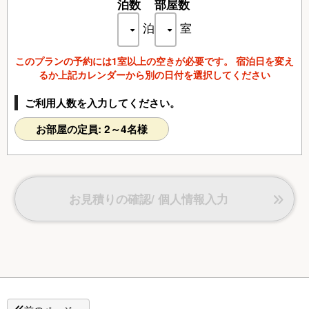
蔵庫、ドライヤー、電気スタンド、個別空調、洗浄機付トイ
泊数
部屋数
レ/石鹸(液体)、ボディソープ、シャンプー、コンディショナ
泊
室
ー、洗顔ソープ、歯磨きセット、カミソリ、シャワーキャッ
プ、くし、ブラシ、タオル、バスタオル、浴衣
このプランの予約には1室以上の空きが必要です。 宿泊日を変え
るか上記カレンダーから別の日付を選択してください
ご利用人数を入力してください。
お部屋の定員: 2～4名様
お見積りの確認/ 個人情報入力