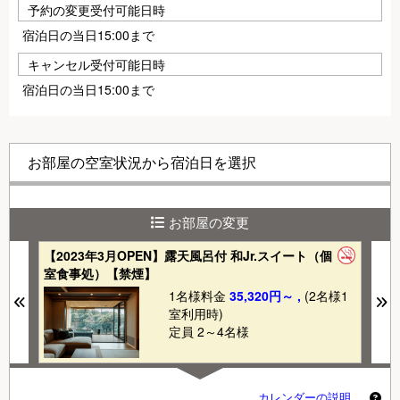
予約の変更受付可能日時
宿泊日の当日15:00まで
キャンセル受付可能日時
宿泊日の当日15:00まで
お部屋の空室状況から宿泊日を選択
お部屋の変更
【2023年3月OPEN】露天風呂付 和Jr.スイート（個
～
室食事処）【禁煙】
グ
1
1名様料金
35,320円～ ,
(2名様1
Previous
N
室利用時)
定員 2～4名様
カレンダーの説明 …