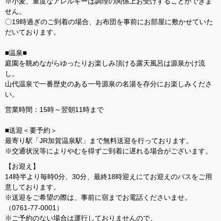
※小麦、重度なアレルギーは調理の関係上お受けすることができま
せん。
〇19時過ぎのご到着の場合、お布団を事前にお部屋に敷かせていた
だいております。
■温泉■
庭園を眺めながらゆったりお楽しみ頂ける露天風呂は源泉かけ流
し。
山代温泉で一番歴史のある一号源泉の名湯を存分にお楽しみくださ
い。
営業時間：15時～翌朝11時まで
■送迎＜要予約＞
最寄り駅「JR加賀温泉駅」まで無料送迎を行っております。
※交通状況等によりやむを得ずご到着に遅れる場合がございます。
【お迎え】
14時半より毎時0分、30分、最終18時迎えにてお迎えのバスをご用
意しております。
※送迎をご希望の際は、事前に宿までお電話くださいませ。
（0761-77-0001）
※ご予約のない場合は運行しておりませんので、