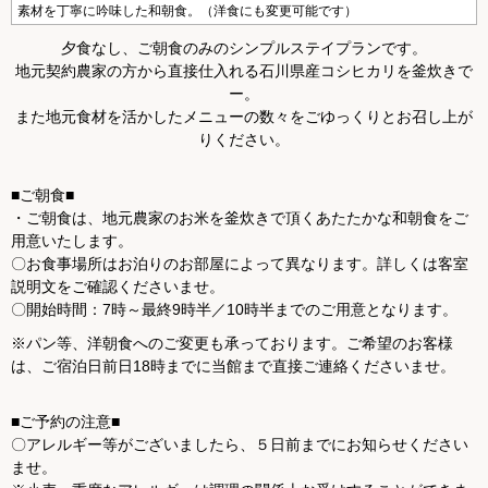
素材を丁寧に吟味した和朝食。（洋食にも変更可能です）
夕食なし、ご朝食のみのシンプルステイプランです。
地元契約農家の方から直接仕入れる石川県産コシヒカリを釜炊きで
ー。
また地元食材を活かしたメニューの数々をごゆっくりとお召し上が
りください。
■ご朝食■
・ご朝食は、地元農家のお米を釜炊きで頂くあたたかな和朝食をご
用意いたします。
〇お食事場所はお泊りのお部屋によって異なります。詳しくは客室
説明文をご確認くださいませ。
〇開始時間：7時～最終9時半／10時半までのご用意となります。
※パン等、洋朝食へのご変更も承っております。ご希望のお客様
は、ご宿泊日前日18時までに当館まで直接ご連絡くださいませ。
■ご予約の注意■
〇アレルギー等がございましたら、５日前までにお知らせください
ませ。