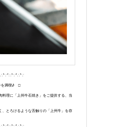
*∴*∵*∴*∵*∴*∵
を満喫♪ □
肉料理に「上州牛石焼き」をご提供する、当
く、とろけるような舌触りの「上州牛」を存
。
*∴*∵*∴*∵*∴*∵