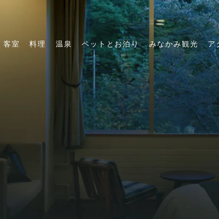
客室
料理
温泉
ペットとお泊り
みなかみ観光
ア