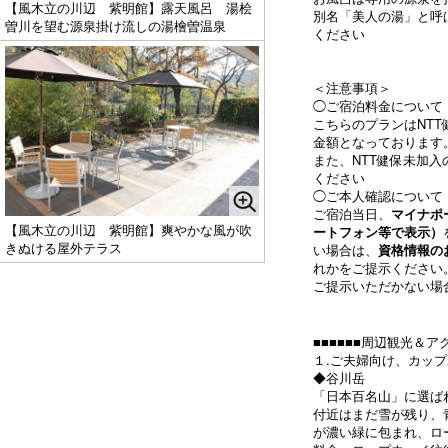
【風木立の川辺 紫明館】露天風呂 湯桧
別名「美人の湯」と呼
曽川を望む源泉掛け流しの湯檜曽温泉
ください
＜注意事項＞
◯ご宿泊料金について
こちらのプランはNT
金額となっております
また、NTT健保未加
ください
◯ご本人確認について
ご宿泊当日、
マイナポ
【風木立の川辺 紫明館】爽やかな風が吹
ートフォン等で表示）
きぬける屋外テラス
い場合は、
資格情報の
れかをご提示ください
ご提示いただかない場
■■■■■■周辺観光＆アク
１.ご夫婦向け、カッ
◆谷川岳
「日本百名山」に選ばれ
付近はまだ雪が残り、
が濃い緑に包まれ、ロ