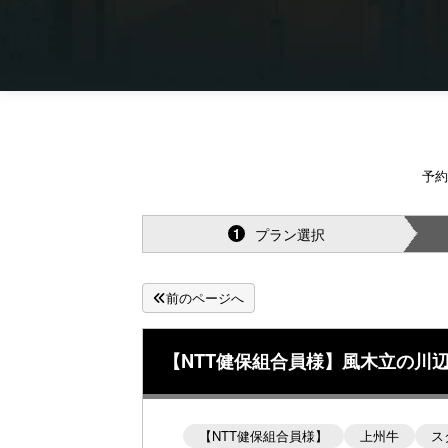
予約
プラン選択
1
前のページへ
【NTT健保組合員様】風木立の川辺
【NTT健保組合員様】
上州牛
ス