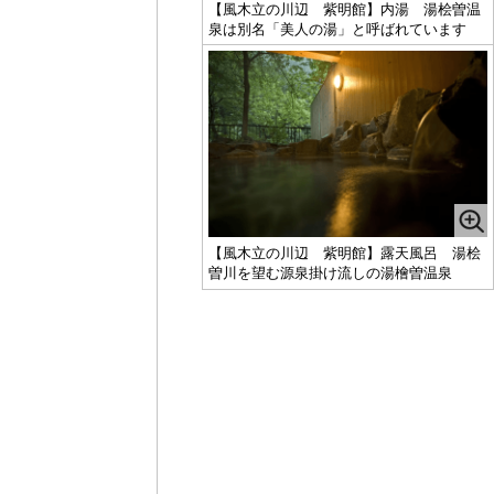
【風木立の川辺 紫明館】内湯 湯桧曽温
泉は別名「美人の湯」と呼ばれています
【風木立の川辺 紫明館】露天風呂 湯桧
曽川を望む源泉掛け流しの湯檜曽温泉