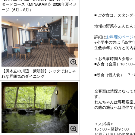
ダードコース《MINAKAMI》2026年夏イメ
ージ（6月～8月）
■ ご夕食は、スタンダー
地場の野菜をふんだん
詳細は
お料理のページ
※小学生の方は「高学
生低学年」の方と同内
＜お食事時間＆会場＞
■夕食（会席）18：00
【風木立の川辺 紫明館】シックでおしゃ
■朝食（個人食） 7：3
れな雰囲気のダイニング
全客室は禁煙となって
す。
わんちゃんは専用客室
の他の施設へは同伴で
＜大浴場＞
15：00－翌朝9：00
お風呂は専用の源泉を