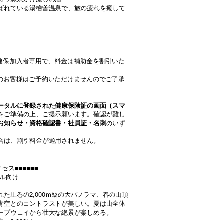
ばれている湯檜曽温泉で、旅の疲れを癒して
T健保加入者専用で、料金は補助金を割引いた
。
入のお客様はご予約いただけませんのでご了承
ータルに登録された健康保険証の画面（スマ
をご準備の上、ご提示願います。確認が難し
お知らせ・資格確認書・社員証・名刺
のいず
。
合は、割引料金が適用されません。
セス■■■■■■
プル向け
た圧巻の2,000ｍ級の大パノラマ、春の山頂
青空とのコントラストが美しい。夏は山全体
ープウェイから壮大な絶景が楽しめる。