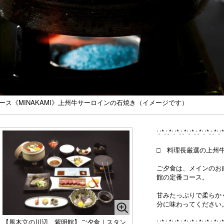
ス《MINAKAMI》上州牛サーロインの石焼き（イメージです）
∵*∴*∵*∴*∵*∴*∵*∴*∵
□ 料理長厳選の上州牛
ご夕食は、メインのお
館の定番コース。
甘みたっぷりで柔らか
分に味わってください
∵*∴*∵*∴*∵*∴*∵*∴*∵
【風木立の川辺 紫明館】ご夕食｜スタン