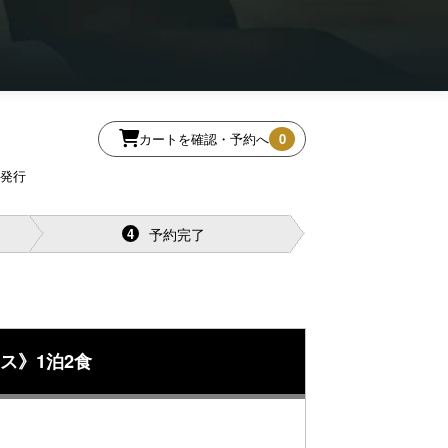
カートを確認・予約へ
0
再発行
予約完了
4
ス》1泊2食