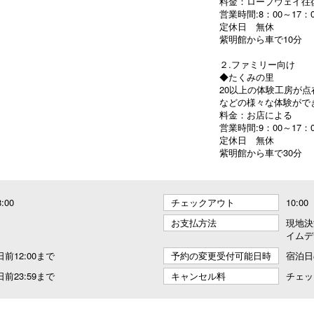
料金：ロープウェイ往復 
営業時間:8：00～17：0
定休日 無休
紫明館から車で10分
２.ファミリー向け
◆たくみの里
20以上の体験工房が
などの様々な体験がで
料金：お店による
営業時間:9：00～17：0
定休日 無休
紫明館から車で30分
8:00
チェックアウト
10:00
お支払方法
現地決
イムデ
前12:00まで
予約の変更受付可能日時
宿泊日
前23:59まで
キャンセル料
チェッ