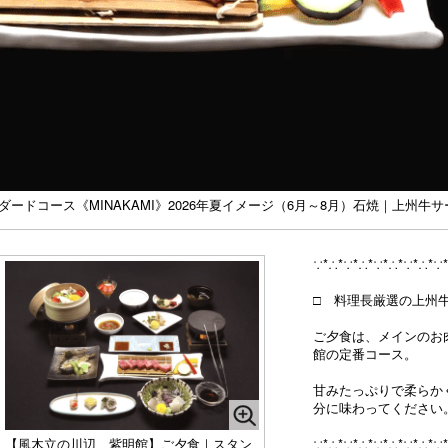
ードコース《MINAKAMI》2026年夏イメージ（6月～8月）石焼｜上州牛
∵*∴*∵*∴*∵*∴*∵*∴*∵
□ 料理長厳選の上州牛
ご夕食は、メインのお
館の定番コース。
甘みたっぷりで柔らか
分に味わってください
∵*∴*∵*∴*∵*∴*∵*∴*∵
【風木立の川辺 紫明館】ご夕食｜スタン