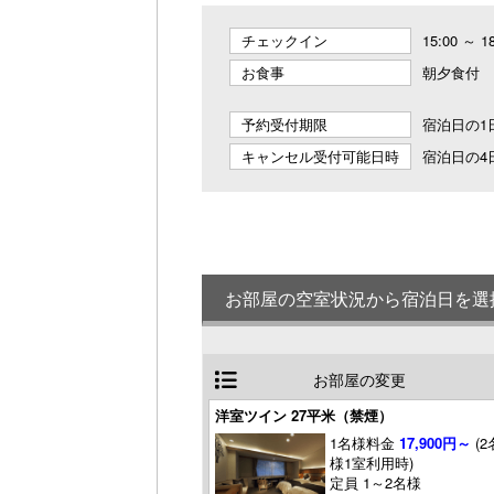
チェックイン
15:00 ～ 1
お食事
朝夕食付
予約受付期限
宿泊日の1日
キャンセル受付可能日時
宿泊日の4日
お部屋の空室状況から宿泊日を選
お部屋の変更
洋室ツイン 27平米（禁煙）
1名様料金
17,900円～
(2
様1室利用時)
定員 1～2名様