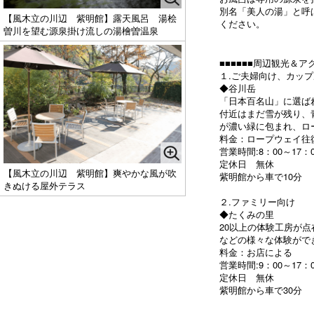
別名「美人の湯」と呼
【風木立の川辺 紫明館】露天風呂 湯桧
ください。
曽川を望む源泉掛け流しの湯檜曽温泉
■■■■■■周辺観光＆アク
１.ご夫婦向け、カッ
◆谷川岳
「日本百名山」に選ばれ
付近はまだ雪が残り、
が濃い緑に包まれ、ロ
料金：ロープウェイ往復 
営業時間:8：00～17：0
定休日 無休
【風木立の川辺 紫明館】爽やかな風が吹
紫明館から車で10分
きぬける屋外テラス
２.ファミリー向け
◆たくみの里
20以上の体験工房が
などの様々な体験がで
料金：お店による
営業時間:9：00～17：0
定休日 無休
紫明館から車で30分