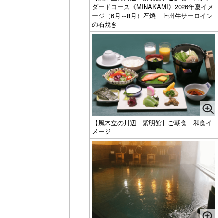
ダードコース《MINAKAMI》2026年夏イメ
ージ（6月～8月）石焼｜上州牛サーロイン
の石焼き
【風木立の川辺 紫明館】ご朝食｜和食イ
メージ