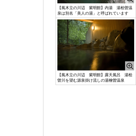
【風木立の川辺 紫明館】内湯 湯桧曽温
泉は別名「美人の湯」と呼ばれています
【風木立の川辺 紫明館】露天風呂 湯桧
曽川を望む源泉掛け流しの湯檜曽温泉