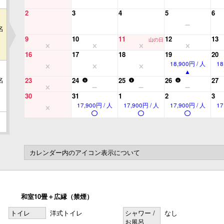
2
3
4
5
6
名
9
10
11
12
13
山の日
16
17
18
19
20
18,900円 / 人
18
名
23
24
25
26
27
30
31
1
2
3
17,900円 / 人
17,900円 / 人
17,900円 / 人
17
名
カレンダー内のアイコン表示について
和室10畳＋広縁（禁煙）
トイレ
洋式トイレ
シャワー /
なし
お風呂