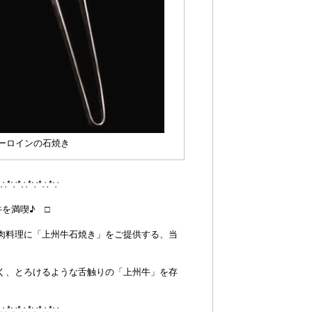
サーロインの石焼き
*∴*∵*∴*∵*∴*∵
を満喫♪ □
肉料理に「上州牛石焼き」をご提供する、当
く、とろけるような舌触りの「上州牛」を存
。
*∴*∵*∴*∵*∴*∵