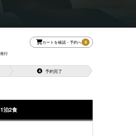
カートを確認・予約へ
0
再発行
予約完了
4
1泊2食