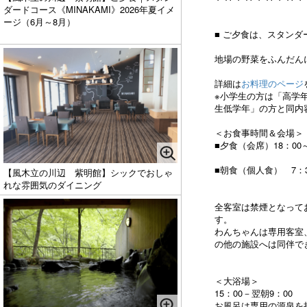
ダードコース《MINAKAMI》2026年夏イメ
ージ（6月～8月）
■ ご夕食は、スタンダー
地場の野菜をふんだん
詳細は
お料理のページ
※小学生の方は「高学
生低学年」の方と同内
＜お食事時間＆会場＞
■夕食（会席）18：00
■朝食（個人食） 7：3
【風木立の川辺 紫明館】シックでおしゃ
れな雰囲気のダイニング
全客室は禁煙となって
す。
わんちゃんは専用客室
の他の施設へは同伴で
＜大浴場＞
15：00－翌朝9：00
お風呂は専用の源泉を