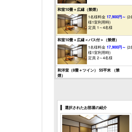
和室10畳＋広縁（禁煙）
1名様料金
17,900円～
(2
様1室利用時)
定員 1～4名様
和室10畳＋広縁＜バス付＞（禁煙）
1名様料金
17,900円～
(2
様1室利用時)
定員 2～4名様
和洋室（8畳＋ツイン） 55平米 （禁
煙）
1名様料金
18,900円～
(2
様1室利用時)
定員 2～4名様
選択されたお部屋の紹介