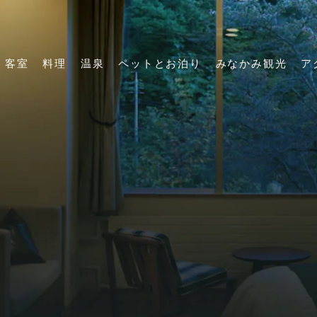
客室
料理
温泉
ペットとお泊り
みなかみ観光
ア