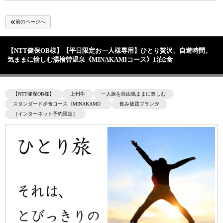
前のページへ
【NTT健保OB様】【平日限定お一人様専用】ひとり贅沢、自遊時間。
気ままに愉しむ湯檜曽温泉《MINAKAMIコース》1泊2食
【NTT健保OB様】
上州牛
一人旅を自由気ままに楽しむ
スタンダード夕食コース《MINAKAMI》
飲み放題プラン🍺
［インターネット予約限定］