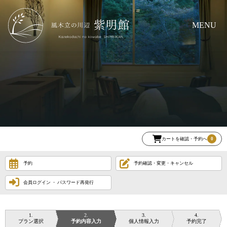
MENU
カートを確認・予約へ
0
予約
予約確認・変更・キャンセル
会員ログイン ・ パスワード再発行
1
2
3
4
プラン選択
予約内容入力
個人情報入力
予約完了