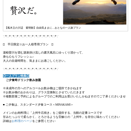
【風木立の川辺 紫明館】自由気ままに…おとなの一人旅プラン
∵*∴*∵*∴*∵*∴*∵*∴*∵*∴*∵*∴*∵*∴*∵
□ 平日限定☆お一人様専用プラン □
湯桧曽川を望む源泉掛け流しの露天風呂にゆっくり浸かって、
身も心もリフレッシュ♪
大人の自遊時間を、気ままにお過ごしください。
∵*∴*∵*∴*∵*∴*∵*∴*∵*∴*∵*∴*∵*∴*∵
◎一人プラン特典◎
ご夕食時ドリンク飲み放題
※未成年の方へのアルコールお飲み物はご提供できかねます
※お飲み物のおかわりは、グラス交換制とさせていただきます
※複数部屋ご予約によるグループでのご利用はお受けいたしかねますのでご了承くださいませ
■ ご夕食は、スタンダード夕食コース＜MINAKAMI＞
メインのお肉料理に「上州牛石焼き」をご提供する、当館の定番コースです
甘みたっぷりで柔らかく、とろけるような舌触りの「上州牛」を存分に味わってください
詳細は
お料理のページ
をご参照ください