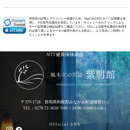
実在性の証明とプライバシー保護のため、DigiCertのSSLサーバ証明書を使
用し、SSL暗号化通信を実現しています。サイトシールのクリックにより、
サーバ証明書の検証結果をご確認ください。SSLによる暗号化通信を利用す
れば第三者によるデータの盗用や改ざんを防止し、より安全にご利用いた
だくことが出来ます
NTT健康保険組合
〒379-1728 群馬県利根郡みなかみ町湯檜曽15-1
TEL：0278-72-3650
/ 9:00 ~ 18:00
※休館日を除く
Official SNS