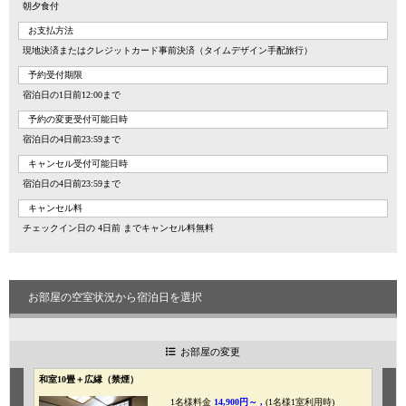
朝夕食付
お支払方法
現地決済またはクレジットカード事前決済（タイムデザイン手配旅行）
予約受付期限
宿泊日の1日前12:00まで
予約の変更受付可能日時
宿泊日の4日前23:59まで
キャンセル受付可能日時
宿泊日の4日前23:59まで
キャンセル料
チェックイン日の 4日前 までキャンセル料無料
お部屋の空室状況から宿泊日を選択
お部屋の変更
和室10畳＋広縁（禁煙）
洋
1名様料金
14,900円～ ,
(1名様1室利用時)