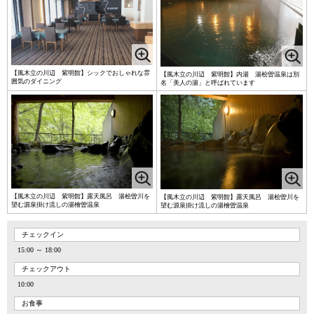
【風木立の川辺 紫明館】シックでおしゃれな雰
【風木立の川辺 紫明館】内湯 湯桧曽温泉は別
囲気のダイニング
名「美人の湯」と呼ばれています
【風木立の川辺 紫明館】露天風呂 湯桧曽川を
【風木立の川辺 紫明館】露天風呂 湯桧曽川を
望む源泉掛け流しの湯檜曽温泉
望む源泉掛け流しの湯檜曽温泉
チェックイン
15:00 ～ 18:00
チェックアウト
10:00
お食事