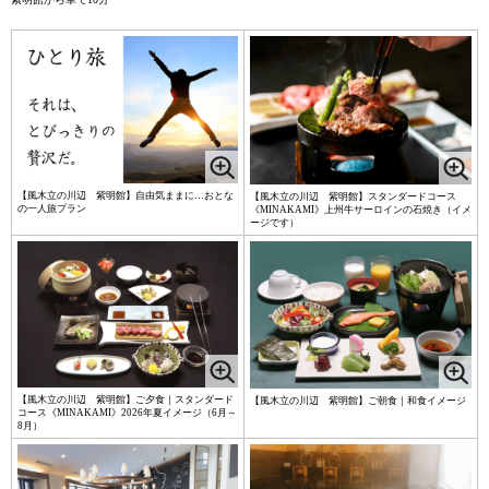
【風木立の川辺 紫明館】自由気ままに…おとな
【風木立の川辺 紫明館】スタンダードコース
の一人旅プラン
《MINAKAMI》上州牛サーロインの石焼き（イメ
ージです）
【風木立の川辺 紫明館】ご夕食｜スタンダード
【風木立の川辺 紫明館】ご朝食｜和食イメージ
コース《MINAKAMI》2026年夏イメージ（6月～
8月）