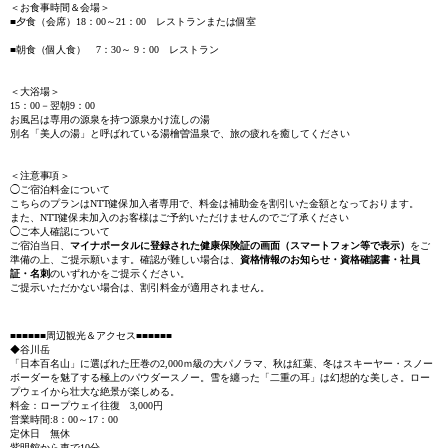
＜お食事時間＆会場＞
■夕食（会席）18：00～21：00 レストランまたは個室
■朝食（個人食） 7：30～ 9：00 レストラン
＜大浴場＞
15：00－翌朝9：00
お風呂は専用の源泉を持つ源泉かけ流しの湯
別名「美人の湯」と呼ばれている湯檜曽温泉で、旅の疲れを癒してください
＜注意事項＞
◯ご宿泊料金について
こちらのプランはNTT健保加入者専用で、料金は補助金を割引いた金額となっております。
また、NTT健保未加入のお客様はご予約いただけませんのでご了承ください
◯ご本人確認について
ご宿泊当日、
マイナポータルに登録された健康保険証の画面（スマートフォン等で表示）
をご
準備の上、ご提示願います。確認が難しい場合は、
資格情報のお知らせ・資格確認書・社員
証・名刺
のいずれかをご提示ください。
ご提示いただかない場合は、割引料金が適用されません。
■■■■■■周辺観光＆アクセス■■■■■■
◆谷川岳
「日本百名山」に選ばれた圧巻の2,000ｍ級の大パノラマ、秋は紅葉、冬はスキーヤー・スノー
ボーダーを魅了する極上のパウダースノー。雪を纏った「二重の耳」は幻想的な美しさ。ロー
プウェイから壮大な絶景が楽しめる。
料金：ロープウェイ往復 3,000円
営業時間:8：00～17：00
定休日 無休
紫明館から車で10分