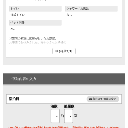
トイレ
シャワー / お風呂
洋式トイレ
なし
ペット同伴
NG
10畳間の和室に広縁が付いたお部屋。
お布団でお休みされたい方や小さなお子様の
いらっしゃるファミリーにも人気。
※風呂無しのお部屋のため大浴場をご利用ください
続きを読む
ご宿泊内容の入力
宿泊日
宿泊日/お部屋の変更
泊数
部屋数
泊
室
このプランの予約には1室以上の空きが必要です。 宿泊日を変えるか上記カレンダーから