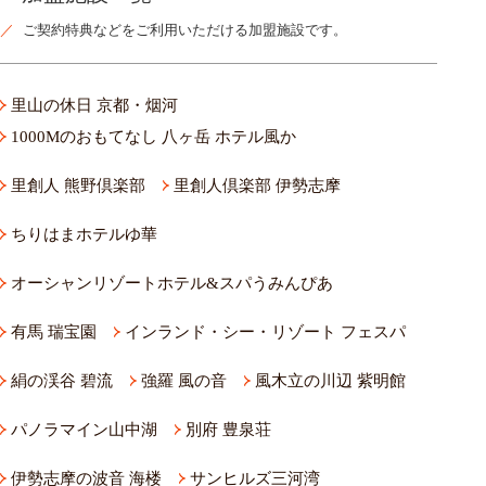
ご契約特典などをご利用いただける加盟施設です。
里山の休日 京都・烟河
1000Mのおもてなし 八ヶ岳 ホテル風か
里創人 熊野倶楽部
里創人倶楽部 伊勢志摩
ちりはまホテルゆ華
オーシャンリゾートホテル&スパうみんぴあ
有馬 瑞宝園
インランド・シー・リゾート フェスパ
絹の渓谷 碧流
強羅 風の音
風木立の川辺 紫明館
パノラマイン山中湖
別府 豊泉荘
伊勢志摩の波音 海楼
サンヒルズ三河湾