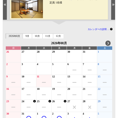
定員 1名様
Previous
Ne
カレンダーの説明 …
2026年8月
9月
10月
11月
12月
2026年08月
日
月
火
水
木
金
土
26
27
28
29
30
31
1
2
3
4
5
6
7
8
9
10
11
12
13
14
15
16
17
18
19
20
21
22
23
24
25
26
27
28
29
30
31
1
2
3
4
5